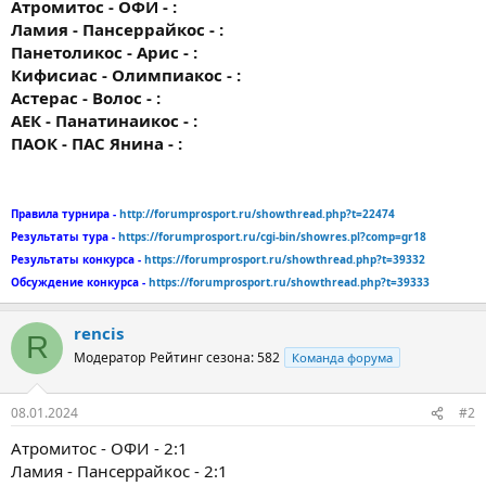
Атромитос - ОФИ - :
Ламия - Пансеррайкос - :
Панетоликос - Арис - :
Кифисиас - Олимпиакос - :
Астерас - Волос - :
АЕК - Панатинаикос - :
ПАОК - ПАС Янина - :
Правила турнира -
http://forumprosport.ru/showthread.php?t=22474
Результаты тура -
https://forumprosport.ru/cgi-bin/showres.pl?comp=gr18
Результаты конкурса -
https://forumprosport.ru/showthread.php?t=39332
Обсуждение конкурса -
https://forumprosport.ru/showthread.php?t=39333
rencis
R
Модератор
Рейтинг сезона: 582
Команда форума
08.01.2024
#2
Атромитос - ОФИ - 2:1
Ламия - Пансеррайкос - 2:1