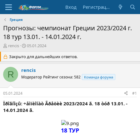
Вход
Регистрация
Греция
Прогнозы: чемпионат Греции 2023/2024 г.
18 тур 13.01. - 14.01.2024 г.
А
Д
rencis
05.01.2024
в
а
т
Закрыто для дальнейших ответов.
т
о
а
р
н
rencis
R
т
а
Модератор
Рейтинг сезона: 582
Команда форума
е
ч
м
а
ы
л
05.01.2024
#1
а
Ïðîãíîçû: ÷åìïèîíàò Ãðåöèè 2023/2024 ã. 18 òóð 13.01. -
14.01.2024 ã.
18 ТУР