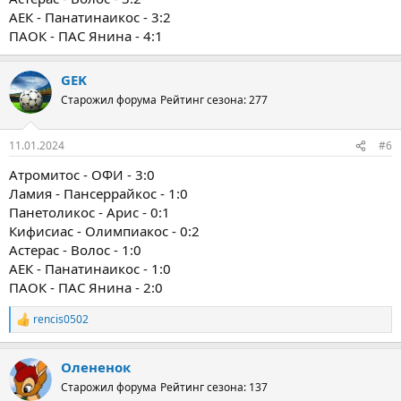
АЕК - Панатинаикос - 3:2
ПАОК - ПАС Янина - 4:1
GEK
Старожил форума
Рейтинг сезона: 277
11.01.2024
#6
Атромитос - ОФИ - 3:0
Ламия - Пансеррайкос - 1:0
Панетоликос - Арис - 0:1
Кифисиас - Олимпиакос - 0:2
Астерас - Волос - 1:0
АЕК - Панатинаикос - 1:0
ПАОК - ПАС Янина - 2:0
rencis0502
Р
е
а
Олененок
к
ц
Старожил форума
Рейтинг сезона: 137
и