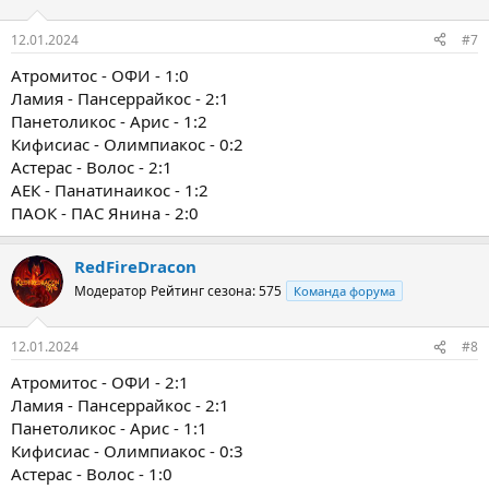
и
:
12.01.2024
#7
Атромитос - ОФИ - 1:0
Ламия - Пансеррайкос - 2:1
Панетоликос - Арис - 1:2
Кифисиас - Олимпиакос - 0:2
Астерас - Волос - 2:1
АЕК - Панатинаикос - 1:2
ПАОК - ПАС Янина - 2:0
RedFireDracon
Модератор
Рейтинг сезона: 575
Команда форума
12.01.2024
#8
Атромитос - ОФИ - 2:1
Ламия - Пансеррайкос - 2:1
Панетоликос - Арис - 1:1
Кифисиас - Олимпиакос - 0:3
Астерас - Волос - 1:0