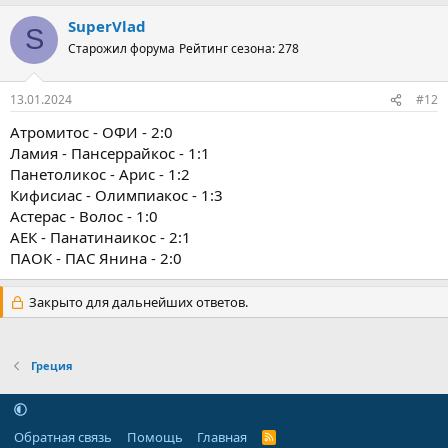
SuperVlad
S
Старожил форума
Рейтинг сезона: 278
13.01.2024
#12
Атромитос - ОФИ - 2:0
Ламия - Пансеррайкос - 1:1
Панетоликос - Арис - 1:2
Кифисиас - Олимпиакос - 1:3
Астерас - Волос - 1:0
АЕК - Панатинаикос - 2:1
ПАОК - ПАС Янина - 2:0
Закрыто для дальнейших ответов.
Греция
Обратная связь
Помощь
Главная
R