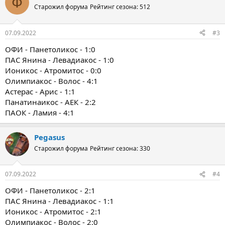
Ф
ц
Старожил форума
Рейтинг сезона: 512
и
и
:
07.09.2022
#3
ОФИ - Панетоликос - 1:0
ПАС Янина - Левадиакос - 1:0
Ионикос - Атромитос - 0:0
Олимпиакос - Волос - 4:1
Астерас - Арис - 1:1
Панатинаикос - АЕК - 2:2
ПАОК - Ламия - 4:1
Pegasus
Старожил форума
Рейтинг сезона: 330
07.09.2022
#4
ОФИ - Панетоликос - 2:1
ПАС Янина - Левадиакос - 1:1
Ионикос - Атромитос - 2:1
Олимпиакос - Волос - 2:0