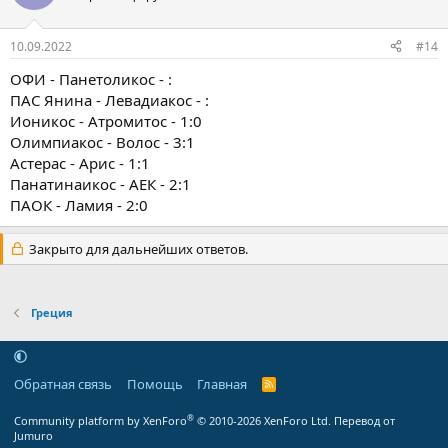
10.09.2022
#14
ОФИ - Панетоликос - :
ПАС Янина - Левадиакос - :
Ионикос - Атромитос - 1:0
Олимпиакос - Волос - 3:1
Астерас - Арис - 1:1
Панатинаикос - АЕК - 2:1
ПАОК - Ламия - 2:0
Закрыто для дальнейших ответов.
Греция
Обратная связь
Помощь
Главная
R
S
S
®
Community platform by XenForo
© 2010-2026 XenForo Ltd.
Перевод от
Jumuro