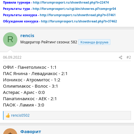
Правила турнира -
http://forumprosport.ru/showthread.php?t=22474
Результаты тура -
http://forumprosport.ru/cgi-bin/showres.pl?comp=gr04
Результаты конкурса -
http://forumprosport.ru/showthread.php?t=37461
Обсуждение конкурса -
http://forumprosport.ru/showthread.php?t=37462
rencis
R
Модератор
Рейтинг сезона: 582
Команда форума
06.09.2022
#2
ОФИ - Панетоликос - 1:1
ПАС Янина - Левадиакос - 2:1
Ионикос - Атромитос - 1:2
Олимпиакос - Волос - 3:1
Астерас - Арис - 0:0
Панатинаикос - АЕК - 2:1
ПАОК - Ламия - 3:0
rencis0502
Р
е
а
Фаворит
к