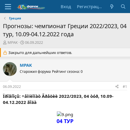
Вход
Регистрация
Греция
Прогнозы: чемпионат Греции 2022/2023, 04
тур, 10.09-04.12.2022 года
А
Д
MPAK
06.09.2022
в
а
т
Закрыто для дальнейших ответов.
т
о
а
р
н
MPAK
т
а
Старожил форума
Рейтинг сезона: 0
е
ч
м
а
ы
л
06.09.2022
#1
а
Ïðîãíîçû: ÷åìïèîíàò Ãðåöèè 2022/2023, 04 òóð, 10.09-
04.12.2022 ãîäà
04 ТУР