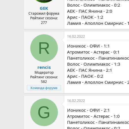
Волос - Олимпиакос - 0:2
GEK
АЕК - ПАС Янина - 2:0
Старожил форума
Арис - ПАОК - 1:2
Рейтинг сезона:
277
Ламия - Аполлон Смирнис - 
16.02.2022
R
Ионикос - ОФИ - 1:1
Атромитос - Астерас - 0:1
Панетоликос - Панатинаикос 
Волос - Олимпиакос - 1:3
rencis
АЕК - ПАС Янина - 2:1
Модератор
Арис - ПАОК - 0:2
Рейтинг сезона:
582
Ламия - Аполлон Смирнис - 
Команда форума
16.02.2022
G
Ионикос - ОФИ - 2:1
Атромитос - Астерас - 1:0
Панетоликос - Панатинаикос 
Волос - Олимпиакос - 0:2