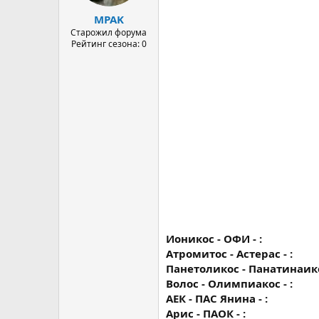
а
MPAK
Старожил форума
Рейтинг сезона: 0
Ионикос - ОФИ - :
Атромитос - Астерас - :
Панетоликос - Панатинаикос
Волос - Олимпиакос - :
АЕК - ПАС Янина - :
Арис - ПАОК - :