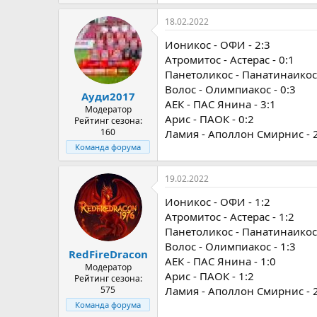
18.02.2022
Ионикос - ОФИ - 2:3
Атромитос - Астерас - 0:1
Панетоликос - Панатинаикос 
Волос - Олимпиакос - 0:3
Ауди2017
АЕК - ПАС Янина - 3:1
Модератор
Арис - ПАОК - 0:2
Рейтинг сезона:
160
Ламия - Аполлон Смирнис - 
Команда форума
19.02.2022
Ионикос - ОФИ - 1:2
Атромитос - Астерас - 1:2
Панетоликос - Панатинаикос 
Волос - Олимпиакос - 1:3
RedFireDracon
АЕК - ПАС Янина - 1:0
Модератор
Арис - ПАОК - 1:2
Рейтинг сезона:
575
Ламия - Аполлон Смирнис - 
Команда форума