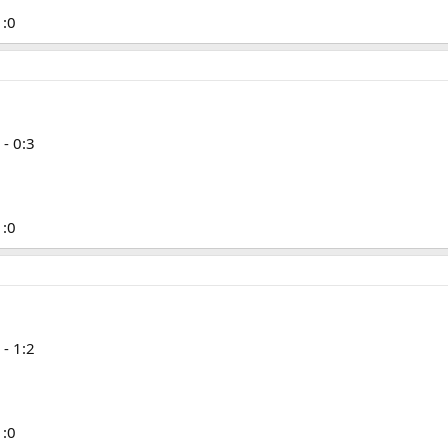
1:0
- 0:3
1:0
- 1:2
1:0