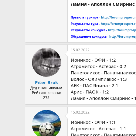
Ламия - Аполлон Смирнис -
Правила турнира -
http://forumprosport
Результаты тура -
http://forumprosport.
Результаты конкурса -
http://forumpros
Обсуждение конкурса -
http://forumpro
15.02.2022
Ионикос - ОФИ - 1:2
Атромитос - Астерас - 0:2
Панетоликос - Панатинаикос 
Волос - Олимпиакос - 1:3
Piter Brok
АЕК - ПАС Янина - 2:1
Дед с нашивками
Арис - ПАОК - 1:2
Рейтинг сезона:
275
Ламия - Аполлон Смирнис - 
15.02.2022
Ионикос - ОФИ - 1:1
Атромитос - Астерас - 1:1
Панетоликос - Панатинаикос 