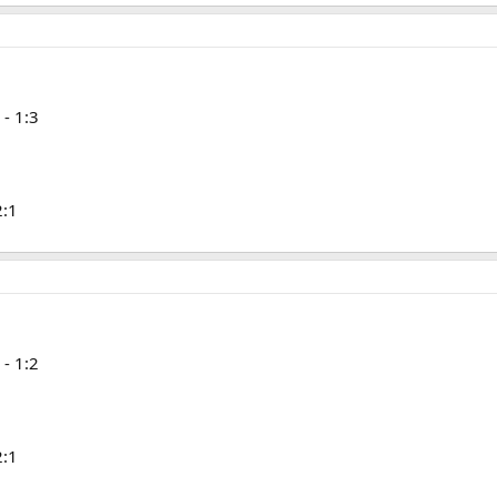
- 1:3
2:1
- 1:2
2:1