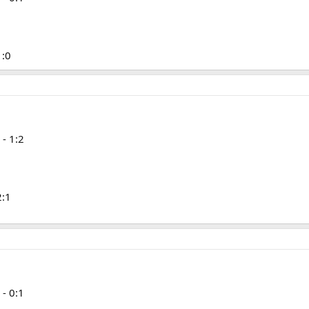
1:0
- 1:2
2:1
- 0:1