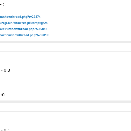
 :
.ru/showthread.php?t=22474
ru/cgi-bin/showres.pl?comp=gr24
port.ru/showthread.php?t=35818
sport.ru/showthread.php?t=35819
- 0:3
1:0
- 0:1