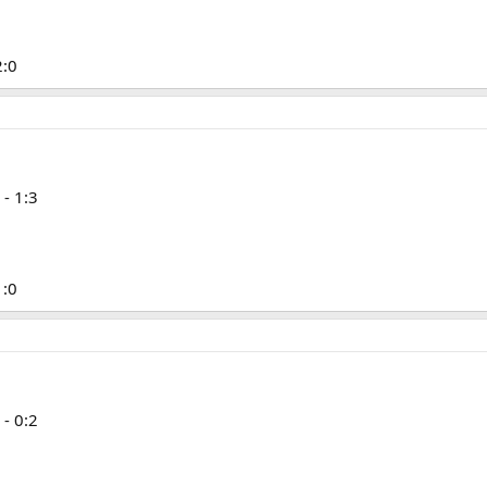
2:0
- 1:3
1:0
- 0:2