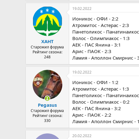
19.02.2022
Ионикос - ОФИ - 2:2
Атромитос - Астерас - 2:3
Панетоликос - Панатинаикос 
Волос - Олимпиакос - 1:3
ХАНТ
АЕК - ПАС Янина - 3:1
Старожил форума
Арис - ПАОК - 2:3
Рейтинг сезона:
248
Ламия - Аполлон Смирнис - 
19.02.2022
Ионикос - ОФИ - 1:2
Атромитос - Астерас - 1:3
Панетоликос - Панатинаикос 
Волос - Олимпиакос - 0:2
Pegasus
АЕК - ПАС Янина - 3:2
Старожил форума
Арис - ПАОК - 2:2
Рейтинг сезона:
330
Ламия - Аполлон Смирнис - 
20.02.2022