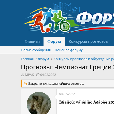
Главная
Форум
Конкурсы прогнозов
Новые сообщения
Поиск по форуму
Главная
Форум
Прогнозы: Чемпионат Греции 20
А
Д
MPAK
04.02.2022
в
а
т
Закрыто для дальнейших ответов.
т
о
а
р
н
04.02.2022
т
а
е
ч
Ïðîãíîçû: ×åìïèîíàò Ãðåöèè 2
м
а
ы
л