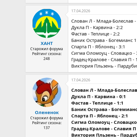
17.04.2026
Слован Л - Млада-Болеслав - 
Дукла П - Карвина - 2:2
Фастав - Теплице - 2:2
Баник Острава - Богемианс 19
ХАНТ
Спарта П - Яблонец - 3:1
Старожил форума
Сигма Оломоуц - Словацко - 
Рейтинг сезона:
248
Градец-Кралове - Славия П - 
Виктория Пльзень - Пардубиц
17.04.2026
Слован Л - Млада-Болеслав 
Дукла П - Карвина - 0:1
Фастав - Теплице - 1:1
Баник Острава - Богемианс 
Олененок
Спарта П - Яблонец - 2:1
Старожил форума
Сигма Оломоуц - Словацко 
Рейтинг сезона:
137
Градец-Кралове - Славия П 
Виктория Пльзень - Пардуб