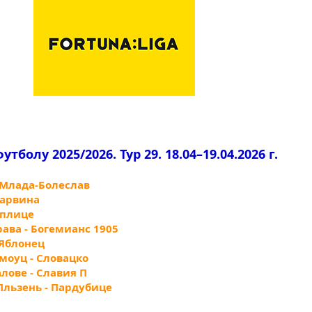
болу 2025/2026. Тур 29. 18.04–19.04.2026 г.
- Млада-Болеслав
 Карвина
Теплице
рава - Богемианс 1905
- Яблонец
омоуц - Словацко
алове - Славия П
 Пльзень - Пардубице