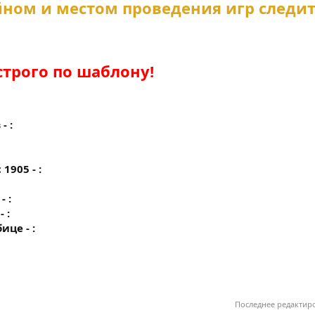
йном и местом проведения игр следи
строго по шаблону!
- :
1905 - :
 :
 :
ице - :
Последнее редактир