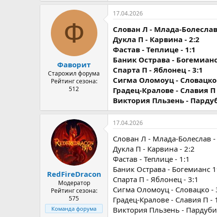
17.04.2026
Ф
Слован Л - Млада-Болеслав 
Дукла П - Карвина - 2:2
Фастав - Теплице - 1:1
Баник Острава - Богемианс 
Фаворит
Спарта П - Яблонец - 3:1
Старожил форума
Сигма Оломоуц - Словацко 
Рейтинг сезона:
512
Градец-Кралове - Славия П 
Виктория Пльзень - Пардуб
17.04.2026
Слован Л - Млада-Болеслав - 
Дукла П - Карвина - 2:2
Фастав - Теплице - 1:1
Баник Острава - Богемианс 19
RedFireDracon
Спарта П - Яблонец - 3:1
Модератор
Сигма Оломоуц - Словацко - 
Рейтинг сезона:
575
Градец-Кралове - Славия П - 
Виктория Пльзень - Пардубиц
Команда форума