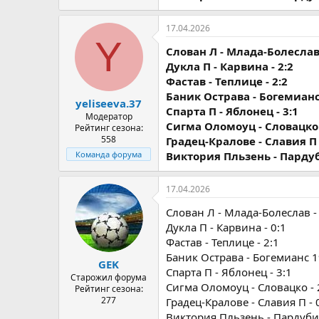
17.04.2026
Y
Слован Л - Млада-Болеслав 
Дукла П - Карвина - 2:2
Фастав - Теплице - 2:2
Баник Острава - Богемианс 
yeliseeva.37
Спарта П - Яблонец - 3:1
Модератор
Сигма Оломоуц - Словацко 
Рейтинг сезона:
558
Градец-Кралове - Славия П 
Виктория Пльзень - Пардуб
Команда форума
17.04.2026
Слован Л - Млада-Болеслав - 
Дукла П - Карвина - 0:1
Фастав - Теплице - 2:1
Баник Острава - Богемианс 19
GEK
Спарта П - Яблонец - 3:1
Старожил форума
Сигма Оломоуц - Словацко - 
Рейтинг сезона:
277
Градец-Кралове - Славия П - 
Виктория Пльзень - Пардубиц