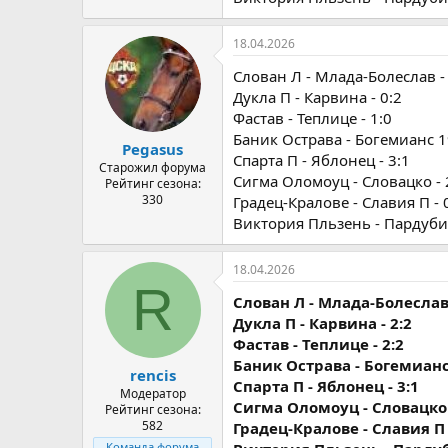
18.04.2026
Слован Л - Млада-Болеслав - 
Дукла П - Карвина - 0:2
Фастав - Теплице - 1:0
Баник Острава - Богемианс 19
Pegasus
Спарта П - Яблонец - 3:1
Старожил форума
Сигма Оломоуц - Словацко - 
Рейтинг сезона:
330
Градец-Кралове - Славия П - 
Виктория Пльзень - Пардубиц
18.04.2026
R
Слован Л - Млада-Болеслав 
Дукла П - Карвина - 2:2
Фастав - Теплице - 2:2
Баник Острава - Богемианс 
rencis
Спарта П - Яблонец - 3:1
Модератор
Сигма Оломоуц - Словацко 
Рейтинг сезона:
582
Градец-Кралове - Славия П 
Команда форума