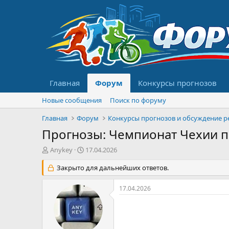
Главная
Форум
Конкурсы прогнозов
Новые сообщения
Поиск по форуму
Главная
Форум
Прогнозы: Чемпионат Чехии по 
А
Д
Anykey
17.04.2026
в
а
т
Закрыто для дальнейших ответов.
т
о
а
р
н
17.04.2026
т
а
е
ч
м
а
ы
л