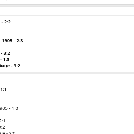
- 2:2
1905 - 2:3
- 3:2
- 1:3
ице - 3:2
1:1
05 - 1:0
2:1
0:2
е - 2:0