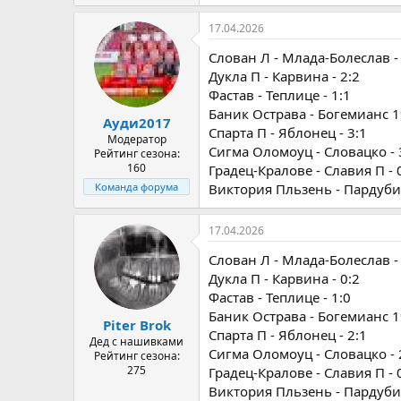
17.04.2026
Слован Л - Млада-Болеслав - 
Дукла П - Карвина - 2:2
Фастав - Теплице - 1:1
Баник Острава - Богемианс 19
Ауди2017
Спарта П - Яблонец - 3:1
Модератор
Сигма Оломоуц - Словацко - 
Рейтинг сезона:
160
Градец-Кралове - Славия П - 
Виктория Пльзень - Пардубиц
Команда форума
17.04.2026
Слован Л - Млада-Болеслав - 
Дукла П - Карвина - 0:2
Фастав - Теплице - 1:0
Баник Острава - Богемианс 19
Piter Brok
Спарта П - Яблонец - 2:1
Дед с нашивками
Сигма Оломоуц - Словацко - 
Рейтинг сезона:
275
Градец-Кралове - Славия П - 
Виктория Пльзень - Пардубиц