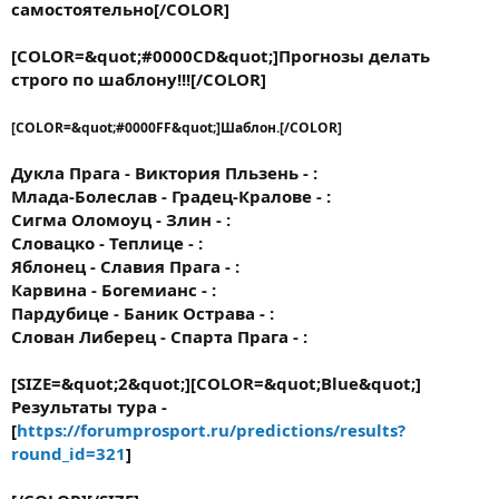
самостоятельно[/COLOR]
[COLOR=&quot;#0000CD&quot;]Прогнозы делать
строго по шаблону!!![/COLOR]
[COLOR=&quot;#0000FF&quot;]Шаблон.[/COLOR]
Дукла Прага - Виктория Пльзень - :
Млада-Болеслав - Градец-Кралове - :
Сигма Оломоуц - Злин - :
Словацко - Теплице - :
Яблонец - Славия Прага - :
Карвина - Богемианс - :
Пардубице - Баник Острава - :
Слован Либерец - Спарта Прага - :
[SIZE=&quot;2&quot;][COLOR=&quot;Blue&quot;]
Результаты тура -
[
https://forumprosport.ru/predictions/results?
round_id=321
]