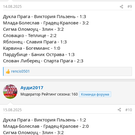
14.08.2025
#9
Дукла Прага - Виктория Пльзень - 1:3
Млада-Болеслав - Градец-Кралове - 3:2
Сигма Оломоуц - Злин - 3:2
Словацко - Теплице - 2:2
Яблонец - Славия Прага - 1:3
Карвина - Богемианс - 1:0
Пардубице - Баник Острава - 1:3
Слован Либерец - Спарта Прага - 2:3
rencis0501
Р
е
а
Ауди2017
к
ц
Модератор
Рейтинг сезона: 160
Команда форума
и
и
:
15.08.2025
#10
Дукла Прага - Виктория Пльзень - 1:2
Млада-Болеслав - Градец-Кралове - 2:0
Сигма Оломоуц - Злин - 3:2