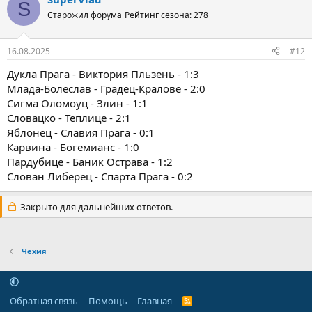
S
Старожил форума
Рейтинг сезона: 278
16.08.2025
#12
Дукла Прага - Виктория Пльзень - 1:3
Млада-Болеслав - Градец-Кралове - 2:0
Сигма Оломоуц - Злин - 1:1
Словацко - Теплице - 2:1
Яблонец - Славия Прага - 0:1
Карвина - Богемианс - 1:0
Пардубице - Баник Острава - 1:2
Слован Либерец - Спарта Прага - 0:2
Закрыто для дальнейших ответов.
Чехия
Обратная связь
Помощь
Главная
R
S