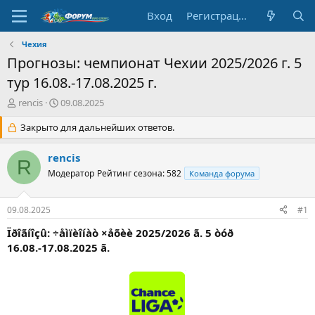
Вход
Регистрация
Чехия
Прогнозы: чемпионат Чехии 2025/2026 г. 5
тур 16.08.-17.08.2025 г.
А
Д
rencis
09.08.2025
в
а
т
Закрыто для дальнейших ответов.
т
о
а
р
н
rencis
R
т
а
Модератор
Рейтинг сезона: 582
Команда форума
е
ч
м
а
ы
л
09.08.2025
#1
а
Ïðîãíîçû: ÷åìïèîíàò ×åõèè 2025/2026 ã. 5 òóð
16.08.-17.08.2025 ã.