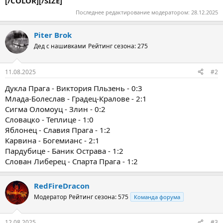
[/COLOR][/SIZE]
Последнее редактирование модератором:
28.12.2025
Piter Brok
Дед с нашивками
Рейтинг сезона: 275
11.08.2025
#2
Дукла Прага - Виктория Пльзень - 0:3
Млада-Болеслав - Градец-Кралове - 2:1
Сигма Оломоуц - Злин - 0:2
Словацко - Теплице - 1:0
Яблонец - Славия Прага - 1:2
Карвина - Богемианс - 2:1
Пардубице - Баник Острава - 1:2
Слован Либерец - Спарта Прага - 1:2
RedFireDracon
Модератор
Рейтинг сезона: 575
Команда форума
12.08.2025
#3