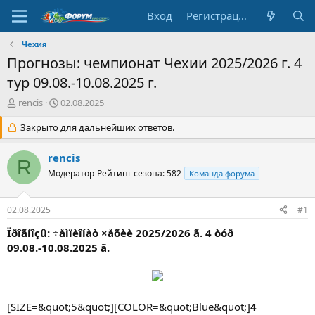
Вход
Регистрация
Чехия
Прогнозы: чемпионат Чехии 2025/2026 г. 4
тур 09.08.-10.08.2025 г.
А
Д
rencis
02.08.2025
в
а
т
Закрыто для дальнейших ответов.
т
о
а
р
н
rencis
R
т
а
Модератор
Рейтинг сезона: 582
Команда форума
е
ч
м
а
ы
л
02.08.2025
#1
а
Ïðîãíîçû: ÷åìïèîíàò ×åõèè 2025/2026 ã. 4 òóð
09.08.-10.08.2025 ã.
[SIZE=&quot;5&quot;][COLOR=&quot;Blue&quot;]
4