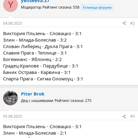
yeliseeva.37
Y
Модератор
Рейтинг сезона: 558
Команда форума
04.08.2025
#2
Виктория Пльзень - Словацко - 3:1
Злин - Млада-Болеслав - 3:2
Слован Либерец - Дукла Прага - 3:1
Славия Прага - Теплице - 3:1
Богемианс - Яблонец - 2:2
Градец-Кралове - Пардубице - 3:1
Баник Острава - Карвина - 3:1
Спарта Прага - Сигма Оломоуц - 3:1
Piter Brok
Дед с нашивками
Рейтинг сезона: 275
05.08.2025
#3
Виктория Пльзень - Словацко - 3:1
Злин - Млада-Болеслав - 2:1