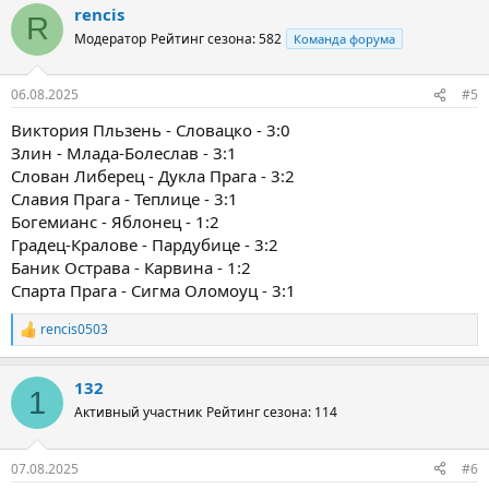
rencis
R
Модератор
Рейтинг сезона: 582
Команда форума
06.08.2025
#5
Виктория Пльзень - Словацко - 3:0
Злин - Млада-Болеслав - 3:1
Слован Либерец - Дукла Прага - 3:2
Славия Прага - Теплице - 3:1
Богемианс - Яблонец - 1:2
Градец-Кралове - Пардубице - 3:2
Баник Острава - Карвина - 1:2
Спарта Прага - Сигма Оломоуц - 3:1
rencis0503
Р
е
а
132
к
1
ц
Активный участник
Рейтинг сезона: 114
и
и
:
07.08.2025
#6