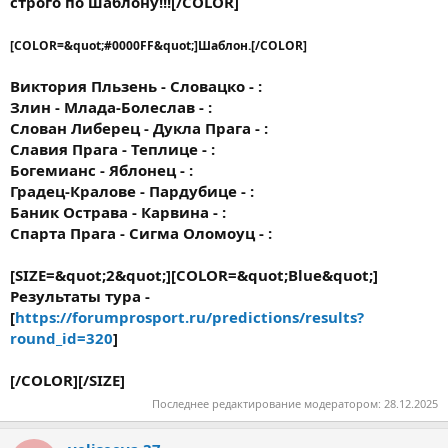
строго по шаблону!!![/COLOR]
[COLOR=&quot;#0000FF&quot;]Шаблон.[/COLOR]
Виктория Пльзень - Словацко - :
Злин - Млада-Болеслав - :
Слован Либерец - Дукла Прага - :
Славия Прага - Теплице - :
Богемианс - Яблонец - :
Градец-Кралове - Пардубице - :
Баник Острава - Карвина - :
Спарта Прага - Сигма Оломоуц - :
[SIZE=&quot;2&quot;][COLOR=&quot;Blue&quot;]
Результаты тура -
[
https://forumprosport.ru/predictions/results?
round_id=320
]
[/COLOR][/SIZE]
Последнее редактирование модератором:
28.12.2025