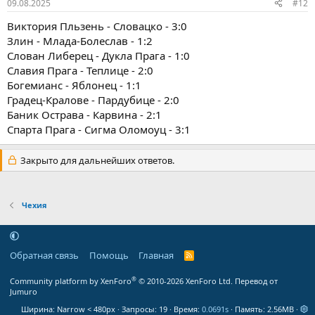
09.08.2025
#12
Виктория Пльзень - Словацко - 3:0
Злин - Млада-Болеслав - 1:2
Слован Либерец - Дукла Прага - 1:0
Славия Прага - Теплице - 2:0
Богемианс - Яблонец - 1:1
Градец-Кралове - Пардубице - 2:0
Баник Острава - Карвина - 2:1
Спарта Прага - Сигма Оломоуц - 3:1
Закрыто для дальнейших ответов.
Чехия
Обратная связь
Помощь
Главная
R
S
S
®
Community platform by XenForo
© 2010-2026 XenForo Ltd.
Перевод от
Jumuro
Ширина
Запросы
19
Время
0.0691s
Память
2.56MB