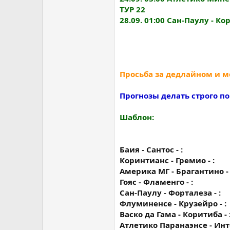
ТУР 22
28.09. 01:00 Сан-Паулу - К
Просьба за дедлайном и м
Прогнозы делать строго п
Шаблон:
Баия - Сантос - :
Коринтианс - Гремио - :
Америка МГ - Брагантино - 
Гояс - Фламенго - :
Сан-Паулу - Форталеза - :
Флуминенсе - Крузейро - :
Васко да Гама - Коритиба - 
Атлетико Паранаэнсе - Инт