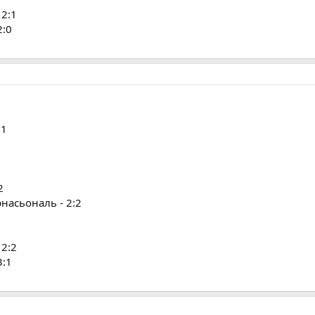
 2:1
2:0
:1
2
насьональ - 2:2
 2:2
3:1