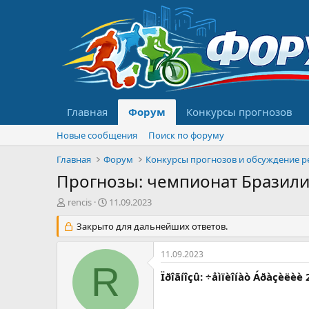
Главная
Форум
Конкурсы прогнозов
Новые сообщения
Поиск по форуму
Главная
Форум
Прогнозы: чемпионат Бразилии 20
А
Д
rencis
11.09.2023
в
а
т
Закрыто для дальнейших ответов.
т
о
а
р
н
11.09.2023
т
а
R
е
ч
Ïðîãíîçû: ÷åìïèîíàò Áðàçèëèè 2
м
а
ы
л