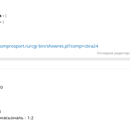
- :
 :
orumprosport.ru/cgi-bin/showres.pl?comp=cbra24
Последнее редактир
:0
1
насьональ - 1:2