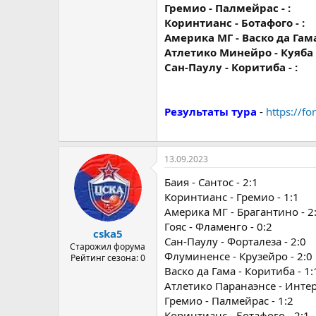
Гремио - Палмейрас - :
Коринтианс - Ботафого - :
Америка МГ - Васко да Гама 
Атлетико Минейро - Куяба -
Сан-Паулу - Коритиба - :
Результаты тура
-
https://f
13.09.2023
Баия - Сантос - 2:1
Коринтианс - Гремио - 1:1
Америка МГ - Брагантино - 2
Гояс - Фламенго - 0:2
cska5
Сан-Паулу - Форталеза - 2:0
Старожил форума
Флуминенсе - Крузейро - 2:0
Рейтинг сезона: 0
Васко да Гама - Коритиба - 1:
Атлетико Паранаэнсе - Интер
Гремио - Палмейрас - 1:2
Коринтианс - Ботафого - 2:1