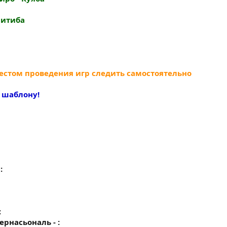
оритиба
естом проведения игр следить самостоятельно
о шаблону!
:
:
ернасьональ - :