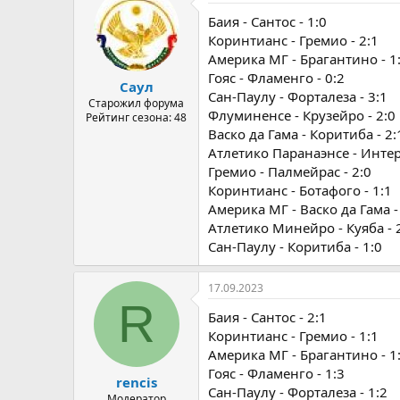
Баия - Сантос - 1:0
Коринтианс - Гремио - 2:1
Америка МГ - Брагантино - 1
Гояс - Фламенго - 0:2
Саул
Сан-Паулу - Форталеза - 3:1
Старожил форума
Флуминенсе - Крузейро - 2:0
Рейтинг сезона: 48
Васко да Гама - Коритиба - 2:
Атлетико Паранаэнсе - Интер
Гремио - Палмейрас - 2:0
Коринтианс - Ботафого - 1:1
Америка МГ - Васко да Гама -
Атлетико Минейро - Куяба - 
Сан-Паулу - Коритиба - 1:0
17.09.2023
R
Баия - Сантос - 2:1
Коринтианс - Гремио - 1:1
Америка МГ - Брагантино - 1
Гояс - Фламенго - 1:3
rencis
Сан-Паулу - Форталеза - 1:2
Модератор