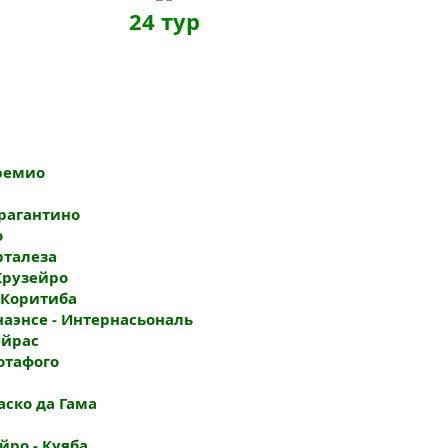
24 тур
Гремио
Брагантино
о
орталеза
 Крузейро
- Коритиба
анаэнсе - Интернасьональ
ейрас
Ботафого
Васко да Гама
йро - Куяба