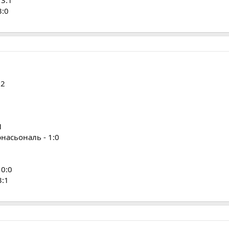
3:0
:2
1
насьональ - 1:0
 0:0
3:1