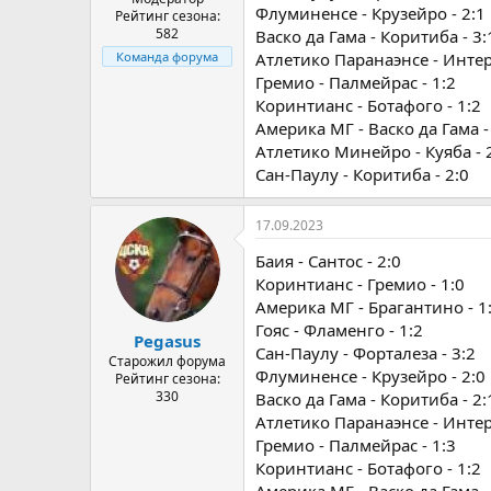
Флуминенсе - Крузейро - 2:1
Рейтинг сезона:
582
Васко да Гама - Коритиба - 3:
Атлетико Паранаэнсе - Интер
Команда форума
Гремио - Палмейрас - 1:2
Коринтианс - Ботафого - 1:2
Америка МГ - Васко да Гама -
Атлетико Минейро - Куяба - 
Сан-Паулу - Коритиба - 2:0
17.09.2023
Баия - Сантос - 2:0
Коринтианс - Гремио - 1:0
Америка МГ - Брагантино - 1
Гояс - Фламенго - 1:2
Pegasus
Сан-Паулу - Форталеза - 3:2
Старожил форума
Флуминенсе - Крузейро - 2:0
Рейтинг сезона:
330
Васко да Гама - Коритиба - 2:
Атлетико Паранаэнсе - Интер
Гремио - Палмейрас - 1:3
Коринтианс - Ботафого - 1:2
Америка МГ - Васко да Гама -