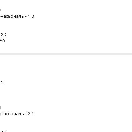
1
насьональ - 1:0
 2:2
2:0
:2
1
насьональ - 2:1
 3:1