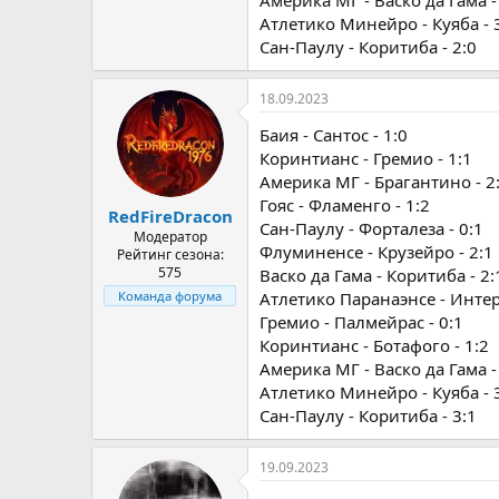
Атлетико Минейро - Куяба - 
Сан-Паулу - Коритиба - 2:0
18.09.2023
Баия - Сантос - 1:0
Коринтианс - Гремио - 1:1
Америка МГ - Брагантино - 2
Гояс - Фламенго - 1:2
RedFireDracon
Сан-Паулу - Форталеза - 0:1
Модератор
Флуминенсе - Крузейро - 2:1
Рейтинг сезона:
575
Васко да Гама - Коритиба - 2:
Атлетико Паранаэнсе - Интер
Команда форума
Гремио - Палмейрас - 0:1
Коринтианс - Ботафого - 1:2
Америка МГ - Васко да Гама -
Атлетико Минейро - Куяба - 
Сан-Паулу - Коритиба - 3:1
19.09.2023