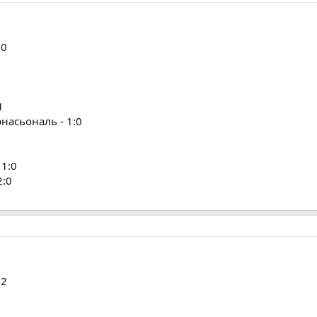
:0
1
насьональ - 1:0
 1:0
2:0
:2