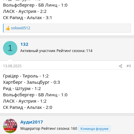
Вольфсбергер - БВ Линц - 1:0
ЛАСК - Аустрия - 2:2
СК Рапид - Альтах - 3:1
soloxo0512
Р
е
а
132
к
1
ц
Активный участник
Рейтинг сезона: 114
и
и
:
13.08.2025
#9
ГраЦер - Тироль - 1:2
Хартберг - Зальцбург - 0:3
Рид - Штурм - 1:2
Вольфсбергер - БВ Линц - 1:0
ЛАСК - Аустрия - 1:2
СК Рапид - Альтах - 2:0
Ауди2017
Модератор
Рейтинг сезона: 160
Команда форума