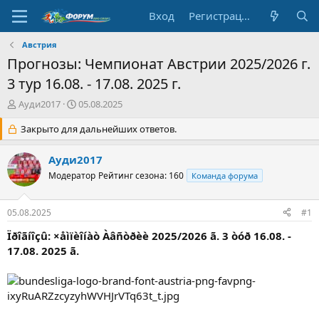
Вход
Регистрация
Австрия
Прогнозы: Чемпионат Австрии 2025/2026 г.
3 тур 16.08. - 17.08. 2025 г.
А
Д
Ауди2017
05.08.2025
в
а
т
Закрыто для дальнейших ответов.
т
о
а
р
н
Ауди2017
т
а
Модератор
Рейтинг сезона: 160
Команда форума
е
ч
м
а
ы
л
05.08.2025
#1
а
Ïðîãíîçû: ×åìïèîíàò Àâñòðèè 2025/2026 ã. 3 òóð 16.08. -
17.08. 2025 ã.