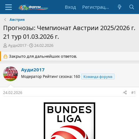
Вход
Регистрация
Австрия
Прогнозы: Чемпионат Австрии 2025/2026 г.
21 тур 01.03.2026 г.
А
Д
Ауди2017
24.02.2026
в
а
т
Закрыто для дальнейших ответов.
т
о
а
р
н
Ауди2017
т
а
Модератор
Рейтинг сезона: 160
Команда форума
е
ч
м
а
ы
л
24.02.2026
#1
а