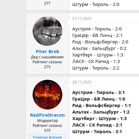
277
Штурм - Тироль - 2:0
27.11.2025
Аустрия - Тироль - 2:0
ГраЦер - БВ Линц - 2:1
Рид - Вольфсбергер - 2:0
Альтах - Зальцбург - 0:2
Piter Brok
Хартберг - Штурм - 1:3
Дед с нашивками
ЛАСК - СК Рапид - 1:3
Рейтинг сезона:
275
Штурм - Тироль - 2:2
28.11.2025
Аустрия - Тироль - 3:1
ГраЦер - БВ Линц - 1:0
Рид - Вольфсбергер - 1:1
Альтах - Зальцбург - 1:2
RedFireDracon
Хартберг - Штурм - 1:3
Модератор
ЛАСК - СК Рапид - 2:1
Рейтинг сезона:
575
Штурм - Тироль - 3:1
Команда форума