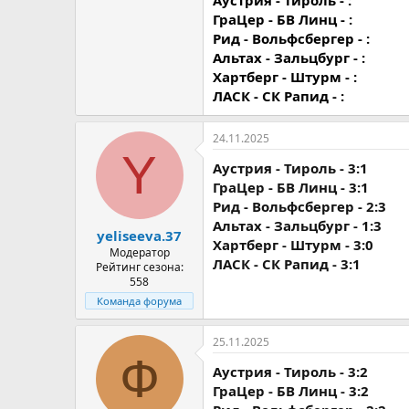
Аустрия - Тироль - :
ГраЦер - БВ Линц - :
Рид - Вольфсбергер - :
Альтах - Зальцбург - :
Хартберг - Штурм - :
ЛАСК - СК Рапид - :
24.11.2025
Y
Аустрия - Тироль - 3:1
ГраЦер - БВ Линц - 3:1
Рид - Вольфсбергер - 2:3
Альтах - Зальцбург - 1:3
yeliseeva.37
Хартберг - Штурм - 3:0
Модератор
ЛАСК - СК Рапид - 3:1
Рейтинг сезона:
558
Команда форума
25.11.2025
Ф
Аустрия - Тироль - 3:2
ГраЦер - БВ Линц - 3:2