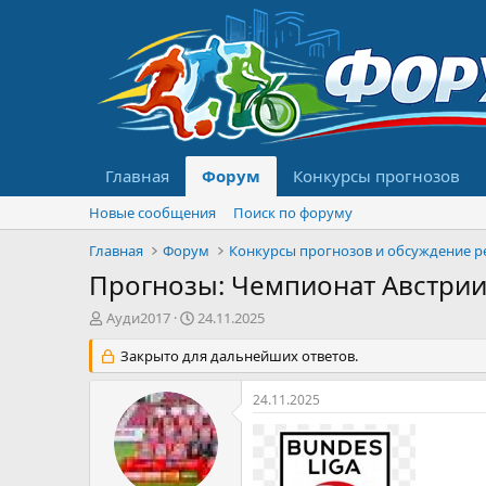
Главная
Форум
Конкурсы прогнозов
Новые сообщения
Поиск по форуму
Главная
Форум
Прогнозы: Чемпионат Австрии 202
А
Д
Ауди2017
24.11.2025
в
а
т
Закрыто для дальнейших ответов.
т
о
а
р
н
24.11.2025
т
а
е
ч
м
а
ы
л