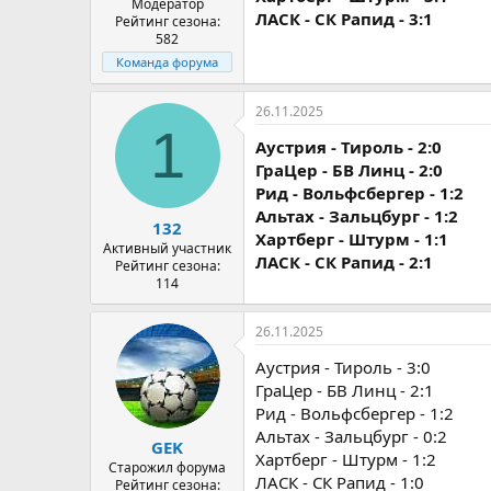
Модератор
ЛАСК - СК Рапид - 3:1
Рейтинг сезона:
582
Команда форума
26.11.2025
1
Аустрия - Тироль - 2:0
ГраЦер - БВ Линц - 2:0
Рид - Вольфсбергер - 1:2
Альтах - Зальцбург - 1:2
132
Хартберг - Штурм - 1:1
Активный участник
ЛАСК - СК Рапид - 2:1
Рейтинг сезона:
114
26.11.2025
Аустрия - Тироль - 3:0
ГраЦер - БВ Линц - 2:1
Рид - Вольфсбергер - 1:2
Альтах - Зальцбург - 0:2
GEK
Хартберг - Штурм - 1:2
Старожил форума
ЛАСК - СК Рапид - 1:0
Рейтинг сезона: