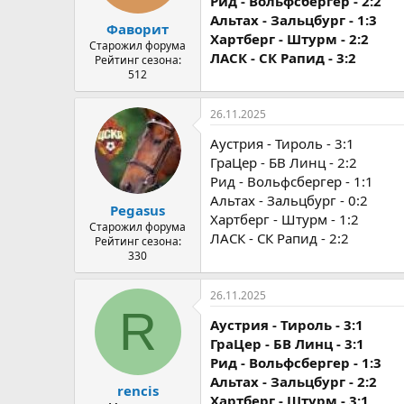
Рид - Вольфсбергер - 2:2
Альтах - Зальцбург - 1:3
Фаворит
Хартберг - Штурм - 2:2
Старожил форума
ЛАСК - СК Рапид - 3:2
Рейтинг сезона:
512
26.11.2025
Аустрия - Тироль - 3:1
ГраЦер - БВ Линц - 2:2
Рид - Вольфсбергер - 1:1
Альтах - Зальцбург - 0:2
Pegasus
Хартберг - Штурм - 1:2
Старожил форума
ЛАСК - СК Рапид - 2:2
Рейтинг сезона:
330
26.11.2025
R
Аустрия - Тироль - 3:1
ГраЦер - БВ Линц - 3:1
Рид - Вольфсбергер - 1:3
Альтах - Зальцбург - 2:2
rencis
Хартберг - Штурм - 3:1