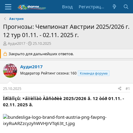
Вход
Регистрация
Австрия
Прогнозы: Чемпионат Австрии 2025/2026 г.
12 тур 01.11. - 02.11. 2025 г.
А
Д
Ауди2017
25.10.2025
в
а
т
Закрыто для дальнейших ответов.
т
о
а
р
н
Ауди2017
т
а
Модератор
Рейтинг сезона: 160
Команда форума
е
ч
м
а
ы
л
25.10.2025
#1
а
Ïðîãíîçû: ×åìïèîíàò Àâñòðèè 2025/2026 ã. 12 òóð 01.11. -
02.11. 2025 ã.