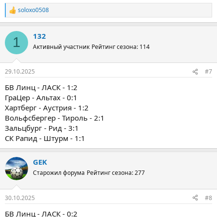
soloxo0508
Р
е
а
132
к
1
ц
Активный участник
Рейтинг сезона: 114
и
и
:
29.10.2025
#7
БВ Линц - ЛАСК - 1:2
ГраЦер - Альтах - 0:1
Хартберг - Аустрия - 1:2
Вольфсбергер - Тироль - 2:1
Зальцбург - Рид - 3:1
СК Рапид - Штурм - 1:1
GEK
Старожил форума
Рейтинг сезона: 277
30.10.2025
#8
БВ Линц - ЛАСК - 0:2