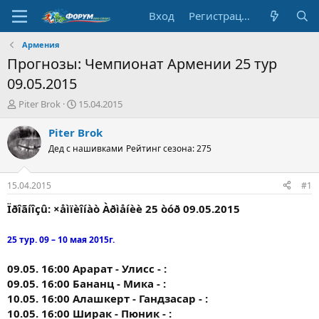
Вход
Регистрация
Армения
Прогнозы: Чемпионат Армении 25 тур
09.05.2015
А
Д
Piter Brok
15.04.2015
в
а
т
т
Piter Brok
о
а
Дед с нашивками
Рейтинг сезона: 275
р
н
т
а
е
ч
15.04.2015
#1
м
а
ы
л
Ïðîãíîçû: ×åìïèîíàò Àðìåíèè 25 òóð 09.05.2015
а
25 тур. 09 – 10 мая 2015г.
09.05. 16:00 Арарат - Улисс - :
09.05. 16:00 Бананц - Мика - :
10.05. 16:00 Алашкерт - Гандзасар - :
10.05. 16:00 Ширак - Пюник - :