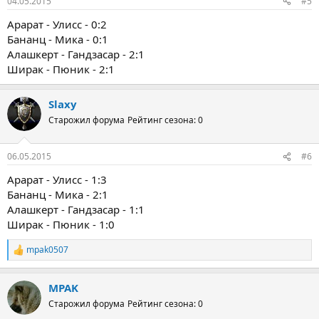
04.05.2015
#5
Арарат - Улисс - 0:2
Бананц - Мика - 0:1
Алашкерт - Гандзасар - 2:1
Ширак - Пюник - 2:1
Slaxy
Старожил форума
Рейтинг сезона: 0
06.05.2015
#6
Арарат - Улисс - 1:3
Бананц - Мика - 2:1
Алашкерт - Гандзасар - 1:1
Ширак - Пюник - 1:0
mpak0507
Р
е
а
MPAK
к
ц
Старожил форума
Рейтинг сезона: 0
и