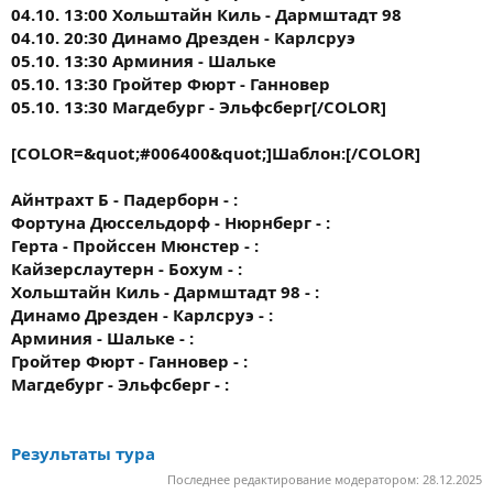
04.10. 13:00 Хольштайн Киль - Дармштадт 98
04.10. 20:30 Динамо Дрезден - Карлсруэ
05.10. 13:30 Арминия - Шальке
05.10. 13:30 Гройтер Фюрт - Ганновер
05.10. 13:30 Магдебург - Эльфсберг[/COLOR]
[COLOR=&quot;#006400&quot;]
Шаблон:
[/COLOR]
Айнтрахт Б - Падерборн - :
Фортуна Дюссельдорф - Нюрнберг - :
Герта - Пройссен Мюнстер - :
Кайзерслаутерн - Бохум - :
Хольштайн Киль - Дармштадт 98 - :
Динамо Дрезден - Карлсруэ - :
Арминия - Шальке - :
Гройтер Фюрт - Ганновер - :
Магдебург - Эльфсберг - :
Результаты тура
Последнее редактирование модератором:
28.12.2025