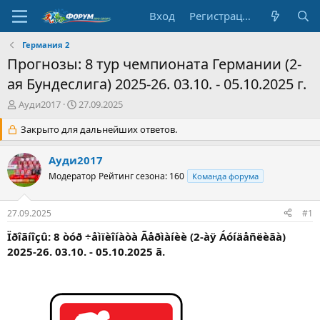
Вход
Регистрация
Германия 2
Прогнозы: 8 тур чемпионата Германии (2-
ая Бундеслига) 2025-26. 03.10. - 05.10.2025 г.
А
Д
Ауди2017
27.09.2025
в
а
т
Закрыто для дальнейших ответов.
т
о
а
р
н
Ауди2017
т
а
Модератор
Рейтинг сезона: 160
Команда форума
е
ч
м
а
ы
л
27.09.2025
#1
а
Ïðîãíîçû: 8 òóð ÷åìïèîíàòà Ãåðìàíèè (2-àÿ Áóíäåñëèãà)
2025-26. 03.10. - 05.10.2025 ã.