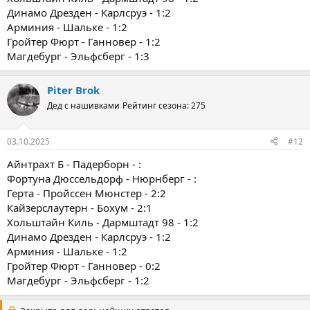
Динамо Дрезден - Карлсруэ - 1:2
Арминия - Шальке - 1:2
Гройтер Фюрт - Ганновер - 1:2
Магдебург - Эльфсберг - 1:3
Piter Brok
Дед с нашивками
Рейтинг сезона: 275
03.10.2025
#12
Айнтрахт Б - Падерборн - :
Фортуна Дюссельдорф - Нюрнберг - :
Герта - Пройссен Мюнстер - 2:2
Кайзерслаутерн - Бохум - 2:1
Хольштайн Киль - Дармштадт 98 - 1:2
Динамо Дрезден - Карлсруэ - 1:2
Арминия - Шальке - 1:2
Гройтер Фюрт - Ганновер - 0:2
Магдебург - Эльфсберг - 1:2