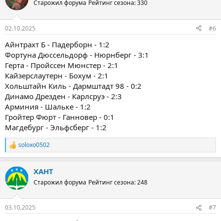
Старожил форума
Рейтинг сезона: 330
02.10.2025
#6
Айнтрахт Б - Падерборн - 1:2
Фортуна Дюссельдорф - Нюрнберг - 3:1
Герта - Пройссен Мюнстер - 2:1
Кайзерслаутерн - Бохум - 2:1
Хольштайн Киль - Дармштадт 98 - 0:2
Динамо Дрезден - Карлсруэ - 2:3
Арминия - Шальке - 1:2
Гройтер Фюрт - Ганновер - 0:1
Магдебург - Эльфсберг - 1:2
soloxo0502
Р
е
а
ХАНТ
к
ц
Старожил форума
Рейтинг сезона: 248
и
и
:
03.10.2025
#7