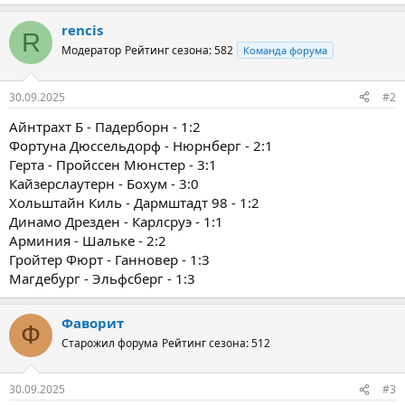
rencis
R
Модератор
Рейтинг сезона: 582
Команда форума
30.09.2025
#2
Айнтрахт Б - Падерборн - 1:2
Фортуна Дюссельдорф - Нюрнберг - 2:1
Герта - Пройссен Мюнстер - 3:1
Кайзерслаутерн - Бохум - 3:0
Хольштайн Киль - Дармштадт 98 - 1:2
Динамо Дрезден - Карлсруэ - 1:1
Арминия - Шальке - 2:2
Гройтер Фюрт - Ганновер - 1:3
Магдебург - Эльфсберг - 1:3
Фаворит
Ф
Старожил форума
Рейтинг сезона: 512
30.09.2025
#3