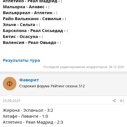
Атлетико - Реал Мадрид - :
Мальорка - Алавес - :
Вильярреал - Атлетик - :
Райо Вальекано - Севилья - :
Эльче - Сельта - :
Барселона - Реал Сосьедад - :
Бетис - Осасуна - :
Валенсия - Реал Овьедо - :
Результаты тура
Последнее редактирование модератором:
28.12.2025
Фаворит
Ф
Старожил форума
Рейтинг сезона: 512
25.09.2025
#2
Жирона - Эспаньол - 3:2
Хетафе - Леванте - 1:0
Атлетико - Реал Мадрид - 2:3