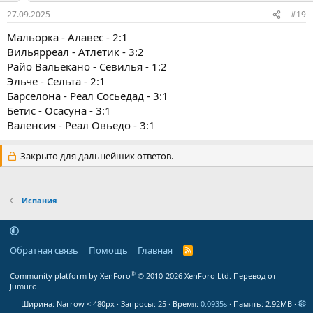
27.09.2025
#19
Мальорка - Алавес - 2:1
Вильярреал - Атлетик - 3:2
Райо Вальекано - Севилья - 1:2
Эльче - Сельта - 2:1
Барселона - Реал Сосьедад - 3:1
Бетис - Осасуна - 3:1
Валенсия - Реал Овьедо - 3:1
Закрыто для дальнейших ответов.
Испания
Обратная связь
Помощь
Главная
R
S
S
®
Community platform by XenForo
© 2010-2026 XenForo Ltd.
Перевод от
Jumuro
Ширина
Запросы
25
Время
0.0935s
Память
2.92MB