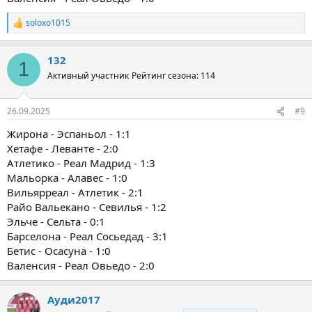
soloxo1015
Р
е
а
132
к
1
ц
Активный участник
Рейтинг сезона: 114
и
и
:
26.09.2025
#9
Жирона - Эспаньол - 1:1
Хетафе - Леванте - 2:0
Атлетико - Реал Мадрид - 1:3
Мальорка - Алавес - 1:0
Вильярреал - Атлетик - 2:1
Райо Вальекано - Севилья - 1:2
Эльче - Сельта - 0:1
Барселона - Реал Сосьедад - 3:1
Бетис - Осасуна - 1:0
Валенсия - Реал Овьедо - 2:0
Ауди2017