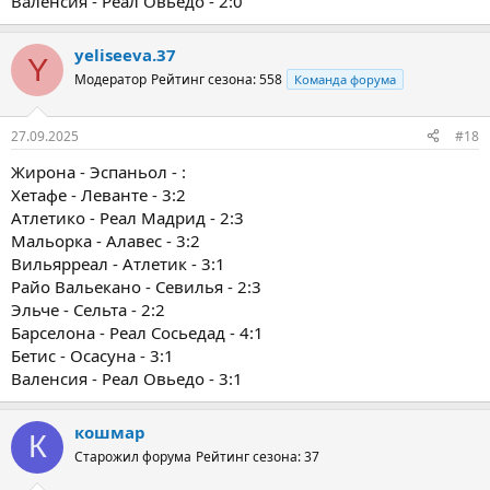
Валенсия - Реал Овьедо - 2:0
yeliseeva.37
Y
Модератор
Рейтинг сезона: 558
Команда форума
27.09.2025
#18
Жирона - Эспаньол - :
Хетафе - Леванте - 3:2
Атлетико - Реал Мадрид - 2:3
Мальорка - Алавес - 3:2
Вильярреал - Атлетик - 3:1
Райо Вальекано - Севилья - 2:3
Эльче - Сельта - 2:2
Барселона - Реал Сосьедад - 4:1
Бетис - Осасуна - 3:1
Валенсия - Реал Овьедо - 3:1
кошмар
К
Старожил форума
Рейтинг сезона: 37