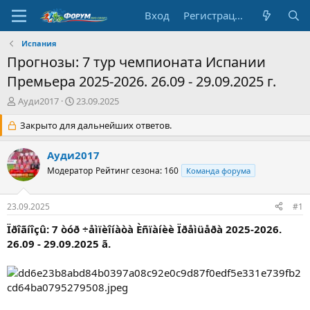
Вход
Регистрация
Испания
Прогнозы: 7 тур чемпионата Испании
Премьера 2025-2026. 26.09 - 29.09.2025 г.
А
Д
Ауди2017
23.09.2025
в
а
т
Закрыто для дальнейших ответов.
т
о
а
р
н
Ауди2017
т
а
Модератор
Рейтинг сезона: 160
Команда форума
е
ч
м
а
ы
л
23.09.2025
#1
а
Ïðîãíîçû: 7 òóð ÷åìïèîíàòà Èñïàíèè Ïðåìüåðà 2025-2026.
26.09 - 29.09.2025 ã.