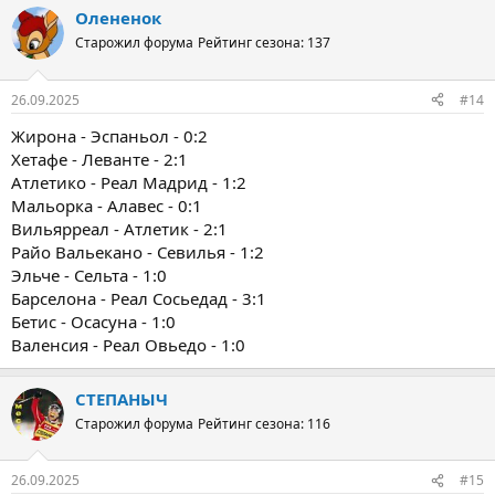
Олененок
Старожил форума
Рейтинг сезона: 137
26.09.2025
#14
Жирона - Эспаньол - 0:2
Хетафе - Леванте - 2:1
Атлетико - Реал Мадрид - 1:2
Мальорка - Алавес - 0:1
Вильярреал - Атлетик - 2:1
Райо Вальекано - Севилья - 1:2
Эльче - Сельта - 1:0
Барселона - Реал Сосьедад - 3:1
Бетис - Осасуна - 1:0
Валенсия - Реал Овьедо - 1:0
СТЕПАНЫЧ
Старожил форума
Рейтинг сезона: 116
26.09.2025
#15