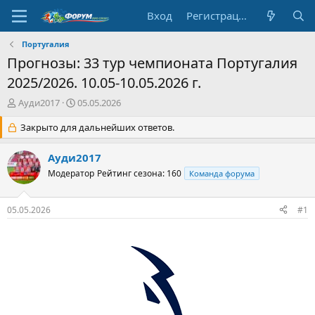
Вход
Регистрация
Португалия
Прогнозы: 33 тур чемпионата Португалия
2025/2026. 10.05-10.05.2026 г.
А
Д
Ауди2017
05.05.2026
в
а
т
Закрыто для дальнейших ответов.
т
о
а
р
н
Ауди2017
т
а
Модератор
Рейтинг сезона: 160
Команда форума
е
ч
м
а
ы
л
05.05.2026
#1
а