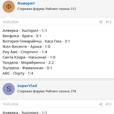
Фаворит
Ф
Старожил форума
Рейтинг сезона: 512
10.05.2026
#12
Алверка - Эшторил - 1:1
Бенфика - Брага - 3:1
Витория Гимарайнш - Каса Пиа - 3:1
Жил Висенте - Арока - 1:0
Риу Аве - Спортинг - 1:4
Санта Клара - Насьонал - 1:0
Тондела - Морейренси - 2:2
Эштрела - Фамаликан - 0:1
ABC - Порту - 1:4
SuperVlad
S
Старожил форума
Рейтинг сезона: 278
10.05.2026
#13
Алверка - Эшторил - 1:1