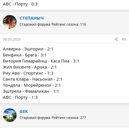
ABC - Порту - 0:3
СТЕПАНЫЧ
Старожил форума
Рейтинг сезона: 116
08.05.2026
#8
Алверка - Эшторил - 2:1
Бенфика - Брага - 3:1
Витория Гимарайнш - Каса Пиа - 3:1
Жил Висенте - Арока - 2:1
Риу Аве - Спортинг - 1:3
Санта Клара - Насьонал - 2:1
Тондела - Морейренси - 2:1
Эштрела - Фамаликан - 1:1
ABC - Порту - 1:3
GEK
Старожил форума
Рейтинг сезона: 277