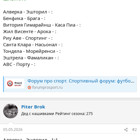
Алверка - Эшторил - :
Бенфика - Брага - :
Витория Гимарайнш - Каса Пиа - :
Жил Висенте - Арока - :
Риу Аве - Спортинг - :
Санта Клара - Насьонал - :
Тондела - Морейренси - :
Эштрела - Фамаликан - :
ABC - Порту - :
Форум про спорт. Спортивный форум: футбол, хоккей, биатлон, теннис. Конкурс прогнозов
forumprosport.ru
Piter Brok
Дед с нашивками
Рейтинг сезона: 275
05.05.2026
#2
Алверка - Эшторил - 1:1