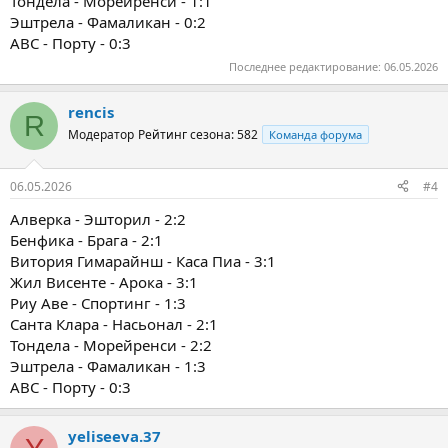
Тондела - Морейренси - 1:1
Эштрела - Фамаликан - 0:2
ABC - Порту - 0:3
Последнее редактирование:
06.05.2026
rencis
R
Модератор
Рейтинг сезона: 582
Команда форума
06.05.2026
#4
Алверка - Эшторил - 2:2
Бенфика - Брага - 2:1
Витория Гимарайнш - Каса Пиа - 3:1
Жил Висенте - Арока - 3:1
Риу Аве - Спортинг - 1:3
Санта Клара - Насьонал - 2:1
Тондела - Морейренси - 2:2
Эштрела - Фамаликан - 1:3
ABC - Порту - 0:3
yeliseeva.37