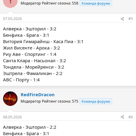
Y
Модератор
Рейтинг сезона: 558
Команда форума
07.05.2026
#5
Алверка - Эшторил - 3:2
Бенфика - Брага - 3:1
Витория Гимарайнш - Каса Пиа - 3:1
Жил Висенте - Арока - 3:2
Риу Аве - Спортинг - 1:4
Санта Клара - Насьонал - 3:2
Тондела - Морейренси - 3:2
Эштрела - Фамаликан - 2:2
ABC - Порту - 1:4
RedFireDracon
Модератор
Рейтинг сезона: 575
Команда форума
08.05.2026
#6
Алверка - Эшторил - 2:2
Бенфика - Брага - 3:1