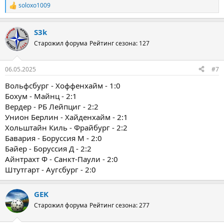
soloxo1009
Р
е
а
S3k
к
ц
Старожил форума
Рейтинг сезона: 127
и
и
:
06.05.2025
#7
Вольфсбург - Хоффенхайм - 1:0
Бохум - Майнц - 2:1
Вердер - РБ Лейпциг - 2:2
Унион Берлин - Хайденхайм - 2:1
Хольштайн Киль - Фрайбург - 2:2
Бавария - Боруссия М - 2:0
Байер - Боруссия Д - 2:2
Айнтрахт Ф - Санкт-Паули - 2:0
Штутгарт - Аугсбург - 2:0
GEK
Старожил форума
Рейтинг сезона: 277