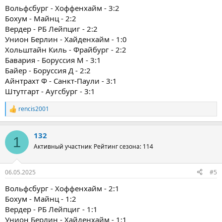
Вольфсбург - Хоффенхайм - 3:2
Бохум - Майнц - 2:2
Вердер - РБ Лейпциг - 2:2
Унион Берлин - Хайденхайм - 1:0
Хольштайн Киль - Фрайбург - 2:2
Бавария - Боруссия М - 3:1
Байер - Боруссия Д - 2:2
Айнтрахт Ф - Санкт-Паули - 3:1
Штутгарт - Аугсбург - 3:1
rencis2001
Р
е
а
132
к
1
ц
Активный участник
Рейтинг сезона: 114
и
и
:
06.05.2025
#5
Вольфсбург - Хоффенхайм - 2:1
Бохум - Майнц - 1:2
Вердер - РБ Лейпциг - 1:1
Унион Берлин - Хайденхайм - 1:1