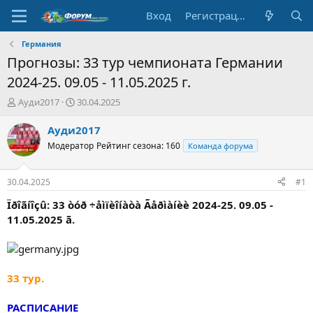
Вход
Регистрация
Германия
Прогнозы: 33 тур чемпионата Германии
2024-25. 09.05 - 11.05.2025 г.
А
Д
Ауди2017
30.04.2025
в
а
т
т
Ауди2017
о
а
Модератор
Рейтинг сезона: 160
Команда форума
р
н
т
а
е
ч
30.04.2025
#1
м
а
ы
л
Ïðîãíîçû: 33 òóð ÷åìïèîíàòà Ãåðìàíèè 2024-25. 09.05 -
а
11.05.2025 ã.
33 тур.
РАСПИСАНИЕ