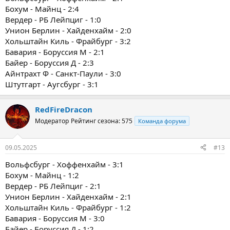
Бохум - Майнц - 2:4
Вердер - РБ Лейпциг - 1:0
Унион Берлин - Хайденхайм - 2:0
Хольштайн Киль - Фрайбург - 3:2
Бавария - Боруссия М - 2:1
Байер - Боруссия Д - 2:3
Айнтрахт Ф - Санкт-Паули - 3:0
Штутгарт - Аугсбург - 3:1
RedFireDracon
Модератор
Рейтинг сезона: 575
Команда форума
09.05.2025
#13
Вольфсбург - Хоффенхайм - 3:1
Бохум - Майнц - 1:2
Вердер - РБ Лейпциг - 2:1
Унион Берлин - Хайденхайм - 2:1
Хольштайн Киль - Фрайбург - 1:2
Бавария - Боруссия М - 3:0
Байер - Боруссия Д - 1:2