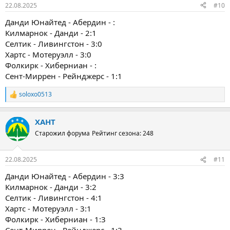
22.08.2025
#10
Данди Юнайтед - Абердин - :
Килмарнок - Данди - 2:1
Селтик - Ливингстон - 3:0
Хартс - Мотеруэлл - 3:0
Фолкирк - Хиберниан - :
Сент-Миррен - Рейнджерс - 1:1
soloxo0513
Р
е
а
ХАНТ
к
ц
Старожил форума
Рейтинг сезона: 248
и
и
:
22.08.2025
#11
Данди Юнайтед - Абердин - 3:3
Килмарнок - Данди - 3:2
Селтик - Ливингстон - 4:1
Хартс - Мотеруэлл - 3:1
Фолкирк - Хиберниан - 1:3