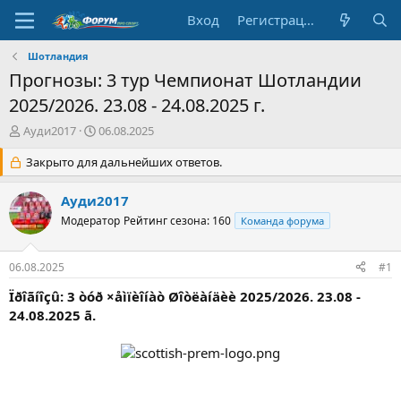
Вход
Регистрация
Шотландия
Прогнозы: 3 тур Чемпионат Шотландии
2025/2026. 23.08 - 24.08.2025 г.
А
Д
Ауди2017
06.08.2025
в
а
т
Закрыто для дальнейших ответов.
т
о
а
р
н
Ауди2017
т
а
Модератор
Рейтинг сезона: 160
Команда форума
е
ч
м
а
ы
л
06.08.2025
#1
а
Ïðîãíîçû: 3 òóð ×åìïèîíàò Øîòëàíäèè 2025/2026. 23.08 -
24.08.2025 ã.