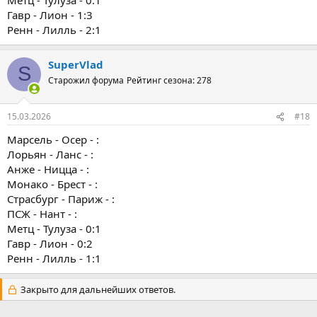
Гавр - Лион - 1:3
Ренн - Лилль - 2:1
SuperVlad
S
Старожил форума
Рейтинг сезона: 278
15.03.2026
#18
Марсель - Осер - :
Лорьян - Ланс - :
Анже - Ницца - :
Монако - Брест - :
Страсбург - Париж - :
ПСЖ - Нант - :
Метц - Тулуза - 0:1
Гавр - Лион - 0:2
Ренн - Лилль - 1:1
Закрыто для дальнейших ответов.