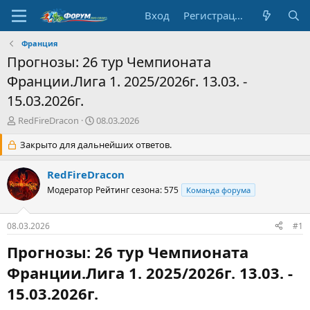
Вход
Регистрация
Франция
Прогнозы: 26 тур Чемпионата
Франции.Лига 1. 2025/2026г. 13.03. -
15.03.2026г.
А
Д
RedFireDracon
08.03.2026
в
а
т
Закрыто для дальнейших ответов.
т
о
а
р
н
RedFireDracon
т
а
Модератор
Рейтинг сезона: 575
Команда форума
е
ч
м
а
ы
л
08.03.2026
#1
а
Прогнозы: 26 тур Чемпионата
Франции.Лига 1. 2025/2026г. 13.03. -
15.03.2026г.