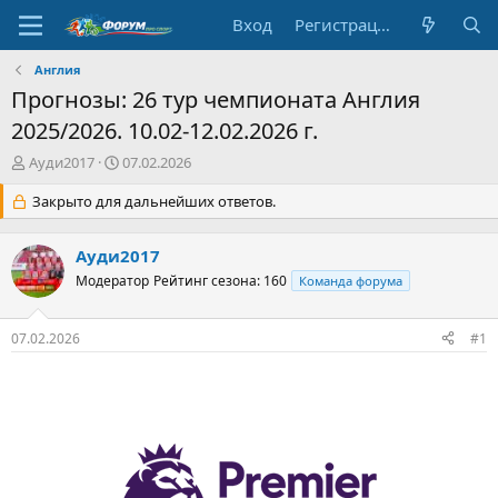
Вход
Регистрация
Англия
Прогнозы: 26 тур чемпионата Англия
2025/2026. 10.02-12.02.2026 г.
А
Д
Ауди2017
07.02.2026
в
а
т
Закрыто для дальнейших ответов.
т
о
а
р
н
Ауди2017
т
а
е
Модератор
ч
Рейтинг сезона: 160
Команда форума
м
а
ы
л
07.02.2026
#1
а