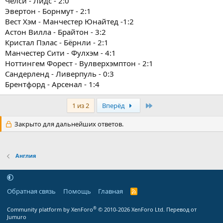
Челси - Лидс - 2:0
Эвертон - Борнмут - 2:1
Вест Хэм - Манчестер Юнайтед -1:2
Астон Вилла - Брайтон - 3:2
Кристал Пэлас - Бёрнли - 2:1
Манчестер Сити - Фулхэм - 4:1
Ноттингем Форест - Вулверхэмптон - 2:1
Сандерленд - Ливерпуль - 0:3
Брентфорд - Арсенал - 1:4
Последняя
1 из 2
Вперёд
Закрыто для дальнейших ответов.
Англия
Обратная связь
Помощь
Главная
R
S
S
®
Community platform by XenForo
© 2010-2026 XenForo Ltd.
Перевод от
Jumuro