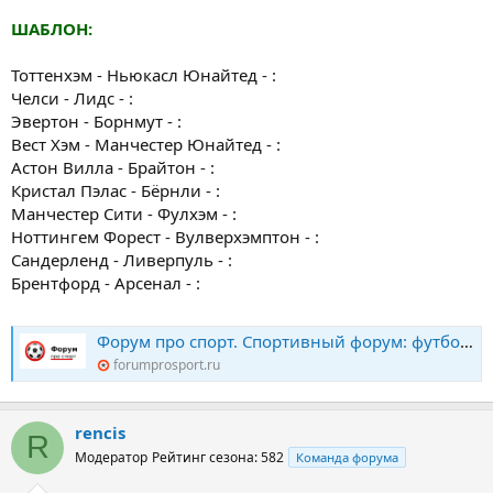
ШАБЛОН:
Тоттенхэм - Ньюкасл Юнайтед - :
Челси - Лидс - :
Эвертон - Борнмут - :
Вест Хэм - Манчестер Юнайтед - :
Астон Вилла - Брайтон - :
Кристал Пэлас - Бёрнли - :
Манчестер Сити - Фулхэм - :
Ноттингем Форест - Вулверхэмптон - :
Сандерленд - Ливерпуль - :
Брентфорд - Арсенал - :
Форум про спорт. Спортивный форум: футбол, хоккей, биатлон, теннис. Конкурс прогнозов
forumprosport.ru
rencis
R
Модератор
Рейтинг сезона: 582
Команда форума