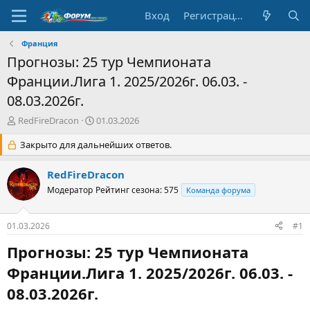
Вход
Регистрация
Франция
Прогнозы: 25 тур Чемпионата
Франции.Лига 1. 2025/2026г. 06.03. -
08.03.2026г.
А
Д
RedFireDracon
01.03.2026
в
а
т
Закрыто для дальнейших ответов.
т
о
а
р
н
RedFireDracon
т
а
Модератор
Рейтинг сезона: 575
Команда форума
е
ч
м
а
ы
л
01.03.2026
#1
а
Прогнозы: 25 тур Чемпионата
Франции.Лига 1. 2025/2026г. 06.03. -
08.03.2026г.