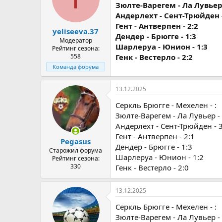
Зюлте-Варегем - Ла Лувьер 
Андерлехт - Сент-Трюйден -
Гент - Антверпен - 2:2
yeliseeva.37
Дендер - Брюгге - 1:3
Модератор
Шарлеруа - Юнион - 1:3
Рейтинг сезона:
558
Генк - Вестерло - 2:2
Команда форума
13.12.2025
Серкль Брюгге - Мехелен - :
Зюлте-Варегем - Ла Лувьер - 
Андерлехт - Сент-Трюйден - 3
Гент - Антверпен - 2:1
Pegasus
Дендер - Брюгге - 1:3
Старожил форума
Шарлеруа - Юнион - 1:2
Рейтинг сезона:
330
Генк - Вестерло - 2:0
13.12.2025
Серкль Брюгге - Мехелен - :
Зюлте-Варегем - Ла Лувьер - 