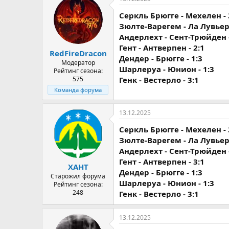
Серкль Брюгге - Мехелен - 
Зюлте-Варегем - Ла Лувьер 
Андерлехт - Сент-Трюйден -
Гент - Антверпен - 2:1
RedFireDracon
Дендер - Брюгге - 1:3
Модератор
Шарлеруа - Юнион - 1:3
Рейтинг сезона:
575
Генк - Вестерло - 3:1
Команда форума
13.12.2025
Серкль Брюгге - Мехелен - 
Зюлте-Варегем - Ла Лувьер 
Андерлехт - Сент-Трюйден -
Гент - Антверпен - 3:1
ХАНТ
Дендер - Брюгге - 1:3
Старожил форума
Шарлеруа - Юнион - 1:3
Рейтинг сезона:
248
Генк - Вестерло - 3:1
13.12.2025