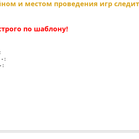
йном и местом проведения игр следи
строго по шаблону!
:
- :
 :