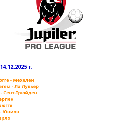
14.12.2025 г.
югге - Мехелен
егем - Ла Лувьер
 - Сент-Трюйден
верпен
Брюгге
 - Юнион
терло