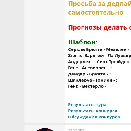
Просьба за дедла
самостоятельно
Прогнозы делать 
Шаблон:
Серкль Брюгге - Мехелен - 
Зюлте-Варегем - Ла Лувьер 
Андерлехт - Сент-Трюйден -
Гент - Антверпен - :
Дендер - Брюгге - :
Шарлеруа - Юнион - :
Генк - Вестерло - :
Результаты тура
Результаты конкурса
Обсуждение конкурса
13.12.2025