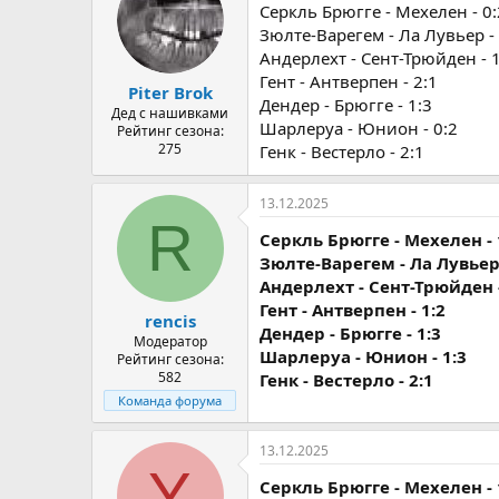
Серкль Брюгге - Мехелен - 0:
Зюлте-Варегем - Ла Лувьер - 
Андерлехт - Сент-Трюйден - 1
Гент - Антверпен - 2:1
Piter Brok
Дендер - Брюгге - 1:3
Дед с нашивками
Шарлеруа - Юнион - 0:2
Рейтинг сезона:
275
Генк - Вестерло - 2:1
13.12.2025
R
Серкль Брюгге - Мехелен - 
Зюлте-Варегем - Ла Лувьер 
Андерлехт - Сент-Трюйден -
Гент - Антверпен - 1:2
rencis
Дендер - Брюгге - 1:3
Модератор
Шарлеруа - Юнион - 1:3
Рейтинг сезона:
582
Генк - Вестерло - 2:1
Команда форума
13.12.2025
Y
Серкль Брюгге - Мехелен - 