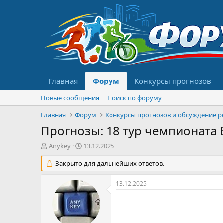
Главная
Форум
Конкурсы прогнозов
Новые сообщения
Поиск по форуму
Главная
Форум
Прогнозы: 18 тур чемпионата Б
А
Д
Anykey
13.12.2025
в
а
т
Закрыто для дальнейших ответов.
т
о
а
р
н
13.12.2025
т
а
е
ч
м
а
ы
л