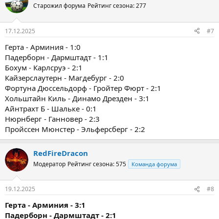
Старожил форума
Рейтинг сезона: 277
17.12.2025
#7
Герта - Арминия - 1:0
Падерборн - Дармштадт - 1:1
Бохум - Карлсруэ - 2:1
Кайзерслаутерн - Магдебург - 2:0
Фортуна Дюссельдорф - Гройтер Фюрт - 2:1
Хольштайн Киль - Динамо Дрезден - 3:1
Айнтрахт Б - Шальке - 0:1
Нюрнберг - Ганновер - 2:3
Пройссен Мюнстер - Эльферсберг - 2:2
RedFireDracon
Модератор
Рейтинг сезона: 575
Команда форума
19.12.2025
#8
Герта - Арминия - 3:1
Падерборн - Дармштадт - 2:1