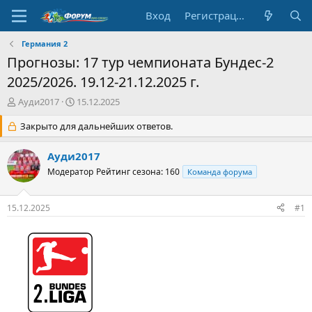
Вход
Регистрация
Германия 2
Прогнозы: 17 тур чемпионата Бундес-2
2025/2026. 19.12-21.12.2025 г.
А
Д
Ауди2017
15.12.2025
в
а
т
Закрыто для дальнейших ответов.
т
о
а
р
н
Ауди2017
т
а
Модератор
Рейтинг сезона: 160
Команда форума
е
ч
м
а
ы
л
15.12.2025
#1
а