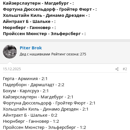
Кайзерслаутерн - Магдебург - :
Фортуна Дюссельдорф - Гройтер Фюрт - :
Хольштайн Киль - Динамо Дрезден - :
Айнтрахт Б - Шальке - :
Нюрнберг - Ганновер - :
Пройссен Мюнстер - Эльферсберг - :
Piter Brok
Дед с нашивками
Рейтинг сезона: 275
15.12.2025
#2
Герта - Арминия - 2:1
Падерборн - Дармштадт - 2:2
Бохум - Карлсруэ - 2:1
Кайзерслаутерн - Магдебург - 2:1
Фортуна Дюссельдорф - Гройтер Фюрт - 2:1
Хольштайн Киль - Динамо Дрезден - 2:1
Айнтрахт Б - Шальке - 0:2
Нюрнберг - Ганновер - 1:2
Пройссен Мюнстер - Эльферсберг - 1:2