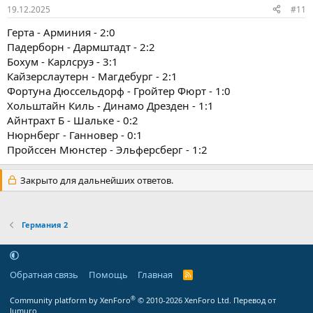
19.12.2025
#11
Герта - Арминия - 2:0
Падерборн - Дармштадт - 2:2
Бохум - Карлсруэ - 3:1
Кайзерслаутерн - Магдебург - 2:1
Фортуна Дюссельдорф - Гройтер Фюрт - 1:0
Хольштайн Киль - Динамо Дрезден - 1:1
Айнтрахт Б - Шальке - 0:2
Нюрнберг - Ганновер - 0:1
Пройссен Мюнстер - Эльферсберг - 1:2
Закрыто для дальнейших ответов.
Германия 2
Обратная связь
Помощь
Главная
R
S
S
®
Community platform by XenForo
© 2010-2026 XenForo Ltd.
Перевод от
Jumuro