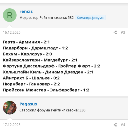
rencis
R
Модератор
Рейтинг сезона: 582
Команда форума
16.12.2025
#3
Герта - Арминия - 2:1
Падерборн - Дармштадт - 1:2
Бохум - Карлсруэ - 2:0
Кайзерслаутерн - Магдебург - 2:1
Фортуна Дюссельдорф - Гройтер Фюрт - 2:2
Хольштайн Киль - Динамо Дрезден - 2:1
Айнтрахт Б - Шальке - 0:2
Нюрнберг - Ганновер - 2:2
Пройссен Мюнстер - Эльферсберг - 1:2
Pegasus
Старожил форума
Рейтинг сезона: 330
17.12.2025
#4