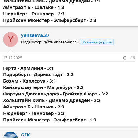
Хольштайн Киль - Динамо Дрезден - 3:2
Айнтрахт Б - Шальке - 1:3
Нюрнберг - Ганновер - 2:3
Пройссен Мюнстер - Эльферсберг - 2:3
yeliseeva.37
Y
Модератор
Рейтинг сезона: 558
Команда форума
17.12.2025
#6
Герта - Арминия - 3:1
Падерборн - Дармштадт - 2:2
Бохум - Карлсруэ - 3:1
Кайзерслаутерн - Магдебург - 2:2
Фортуна Дюссельдорф - Гройтер Фюрт - 3:2
Хольштайн Киль - Динамо Дрезден - 2:2
Айнтрахт Б - Шальке - 2:3
Нюрнберг - Ганновер - 2:3
Пройссен Мюнстер - Эльферсберг - 1:3
GEK