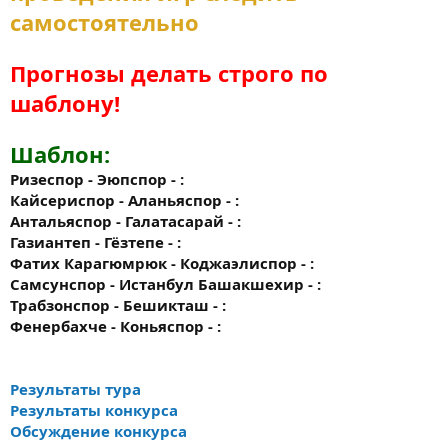
самостоятельно
Прогнозы делать строго по
шаблону!
Шаблон:
Ризеспор - Эюпспор - :
Кайсериспор - Аланьяспор - :
Антальяспор - Галатасарай - :
Газиантеп - Гёзтепе - :
Фатих Карагюмрюк - Коджаэлиспор - :
Самсунспор - Истанбул Башакшехир - :
Трабзонспор - Бешикташ - :
Фенербахче - Коньяспор - :
Результаты тура
Результаты конкурса
Обсуждение конкурса