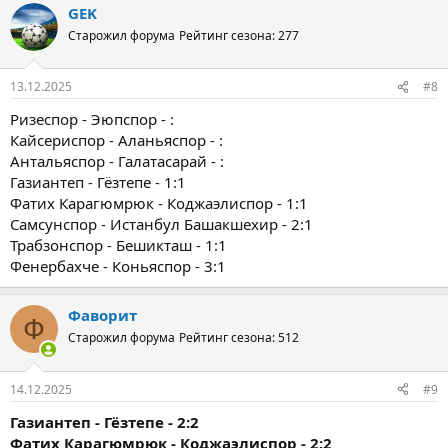
GEK
Старожил форума
Рейтинг сезона: 277
13.12.2025
#8
Ризеспор - Эюпспор - :
Кайсериспор - Аланьяспор - :
Антальяспор - Галатасарай - :
Газиантеп - Гёзтепе - 1:1
Фатих Карагюмрюк - Коджаэлиспор - 1:1
Самсунспор - Истанбул Башакшехир - 2:1
Трабзонспор - Бешикташ - 1:1
Фенербахче - Коньяспор - 3:1
Фаворит
Ф
Старожил форума
Рейтинг сезона: 512
14.12.2025
#9
Газиантеп - Гёзтепе - 2:2
Фатих Карагюмрюк - Коджаэлиспор - 2:2