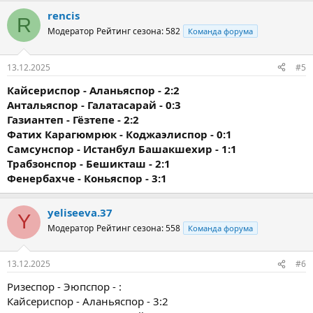
rencis
R
Модератор
Рейтинг сезона: 582
Команда форума
13.12.2025
#5
Кайсериспор - Аланьяспор - 2:2
Антальяспор - Галатасарай - 0:3
Газиантеп - Гёзтепе - 2:2
Фатих Карагюмрюк - Коджаэлиспор - 0:1
Самсунспор - Истанбул Башакшехир - 1:1
Трабзонспор - Бешикташ - 2:1
Фенербахче - Коньяспор - 3:1
yeliseeva.37
Y
Модератор
Рейтинг сезона: 558
Команда форума
13.12.2025
#6
Ризеспор - Эюпспор - :
Кайсериспор - Аланьяспор - 3:2