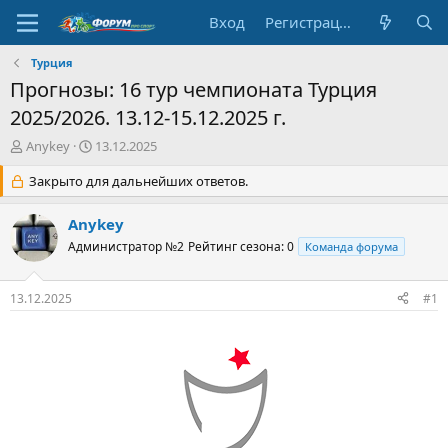
Вход
Регистрация
Турция
Прогнозы: 16 тур чемпионата Турция
2025/2026. 13.12-15.12.2025 г.
А
Д
Anykey
13.12.2025
в
а
т
Закрыто для дальнейших ответов.
т
о
а
р
н
Anykey
т
а
Администратор №2
Рейтинг сезона: 0
Команда форума
е
ч
м
а
ы
л
13.12.2025
#1
а