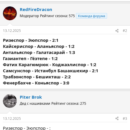
RedFireDracon
Модератор
Рейтинг сезона: 575
Команда форума
13.12.2025
#2
Ризеспор - Эюпспор - 2:1
Кайсериспор - Аланьяспор - 1:2
Антальяспор - Галатасарай - 1:3
Газиантеп - Гёзтепе - 1:2
Фатих Карагюмрюк - Коджаэлиспор - 1:2
Самсунспор - Истанбул Башакшехир - 2:1
Трабзонспор - Бешикташ - 2:2
Фенербахче - Коньяспор - 3:0
Piter Brok
Дед с нашивками
Рейтинг сезона: 275
13.12.2025
#3
Ризеспор - Эюпспор - :