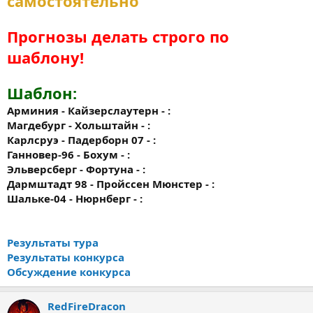
самостоятельно
Прогнозы делать строго по
шаблону!
Шаблон:
Арминия - Кайзерслаутерн - :
Магдебург - Хольштайн - :
Карлсруэ - Падерборн 07 - :
Ганновер-96 - Бохум - :
Эльверсберг - Фортуна - :
Дармштадт 98 - Пройссен Мюнстер - :
Шальке-04 - Нюрнберг - :
Результаты тура
Результаты конкурса
Обсуждение конкурса
RedFireDracon