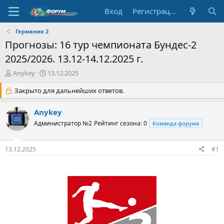
Вход
Регистрация
Германия 2
Прогнозы: 16 тур чемпионата Бундес-2
2025/2026. 13.12-14.12.2025 г.
А
Д
Anykey
13.12.2025
в
а
т
Закрыто для дальнейших ответов.
т
о
а
р
н
Anykey
т
а
Администратор №2
Рейтинг сезона: 0
Команда форума
е
ч
м
а
ы
л
13.12.2025
#1
а