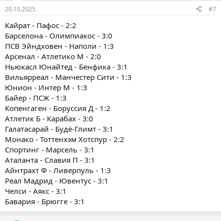
20.10.2025
#7
Кайрат - Пафос - 2:2
Барселона - Олимпиакос - 3:0
ПСВ Эйндховен - Наполи - 1:3
Арсенал - Атлетико М - 2:0
Ньюкасл Юнайтед - Бенфика - 3:1
Вильярреал - Манчестер Сити - 1:3
Юнион - Интер М - 1:3
Байер - ПСЖ - 1:3
Копенгаген - Боруссия Д - 1:2
Атлетик Б - Карабах - 3:0
Галатасарай - Будё-Глимт - 3:1
Монако - Тоттенхэм Хотспур - 2:2
Спортинг - Марсель - 3:1
Аталанта - Славия П - 3:1
Айнтрахт Ф - Ливерпуль - 1:3
Реал Мадрид - Ювентус - 3:1
Челси - Аякс - 3:1
Бавария - Брюгге - 3:1