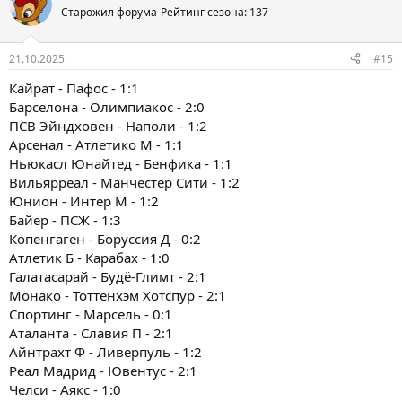
Старожил форума
Рейтинг сезона: 137
21.10.2025
#15
Кайрат - Пафос - 1:1
Барселона - Олимпиакос - 2:0
ПСВ Эйндховен - Наполи - 1:2
Арсенал - Атлетико М - 1:1
Ньюкасл Юнайтед - Бенфика - 1:1
Вильярреал - Манчестер Сити - 1:2
Юнион - Интер М - 1:2
Байер - ПСЖ - 1:3
Копенгаген - Боруссия Д - 0:2
Атлетик Б - Карабах - 1:0
Галатасарай - Будё-Глимт - 2:1
Монако - Тоттенхэм Хотспур - 2:1
Спортинг - Марсель - 0:1
Аталанта - Славия П - 2:1
Айнтрахт Ф - Ливерпуль - 1:2
Реал Мадрид - Ювентус - 2:1
Челси - Аякс - 1:0