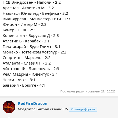
ПСВ Эйндховен - Наполи - 2:2
Арсенал - Атлетико М - 3:2
Ньюкасл Юнайтед - Бенфика - 3:2
Вильярреал - Манчестер Сити - 1:3
Юнион - Интер М - 2:3
Байер - ПСЖ - 2:3
Копенгаген - Боруссия Д - 2:3
Атлетик Б - Карабах - 3:1
Галатасарай - Будё-Глимт - 3:1
Монако - Тоттенхэм Хотспур - 2:2
Спортинг - Марсель - 2:2
Аталанта - Славия П - 3:2
Айнтрахт Ф - Ливерпуль - 2:3
Реал Мадрид - Ювентус - 3:1
Челси - Аякс - 3:1
Бавария - Брюгге - 4:1
Последнее редактирование:
21.10.2025
RedFireDracon
Модератор
Рейтинг сезона: 575
Команда форума