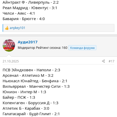
Айнтрахт Ф - Ливерпуль - 2:2
Реал Мадрид - Ювентус - 3:1
Челси - Аякс - 4:1
Бавария - Брюгге - 4:0
anykey101
Р
е
а
Ауди2017
к
ц
Модератор
Рейтинг сезона: 160
Команда форума
и
и
:
21.10.2025
#17
ПСВ Эйндховен - Наполи - 2:3
Арсенал - Атлетико М - 3:2
Ньюкасл Юнайтед - Бенфика - 2:1
Вильярреал - Манчестер Сити - 1:3
Юнион - Интер М - 1:3
Байер - ПСЖ - 1:3
Копенгаген - Боруссия Д - 1:3
Атлетик Б - Карабах - 3:0
Галатасарай - Будё-Глимт - 2:1