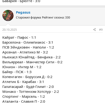
Бавария - Брюгге - 3:0
Pegasus
Старожил форума
Рейтинг сезона: 330
20.10.2025
#9
Кайрат - Пафос - 1:1
Барселона - Олимпиакос - 3:1
ПСВ Эйндховен - Наполи - 1:2
Арсенал - Атлетико М - 3:2
Ньюкасл Юнайтед - Бенфика - 2:2
Вильярреал - Манчестер Сити - 0:2
Юнион - Интер М - 1:2
Байер - ПСЖ - 1:3
Копенгаген - Боруссия Д - 0:2
Атлетик Б - Карабах - 3:1
Галатасарай - Будё-Глимт - 2:0
Монако - Тоттенхэм Хотспур - 2:2
Спортинг - Марсель - 1:2
Аталанта - Славия П - 2:0