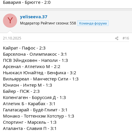
Бавария - Брюгге - 2:0
yeliseeva.37
Y
Модератор
Рейтинг сезона: 558
Команда форума
21.10.2025
#16
Кайрат - Пафос - 2:3
Барселона - Олимпиакос - 3:1
ПСВ Эйндховен - Наполи - 1:3
Арсенал - Атлетико М - 2:2
Ньюкасл Юнайтед - Бенфика - 3:2
Вильярреал - Манчестер Сити - 1:3
Юнион - Интер М - 1:3
Байер - ПСЖ - 2:3
Копенгаген - Боруссия Д - 1:3
Атлетик Б - Карабах - 3:1
Галатасарай - Будё-Глимт - 3:1
Монако - Тоттенхэм Хотспур - 1:3
Спортинг - Марсель - 1:3
Аталанта - Славия П - 3:1