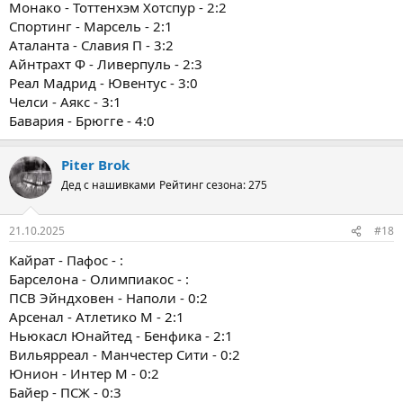
Монако - Тоттенхэм Хотспур - 2:2
Спортинг - Марсель - 2:1
Аталанта - Славия П - 3:2
Айнтрахт Ф - Ливерпуль - 2:3
Реал Мадрид - Ювентус - 3:0
Челси - Аякс - 3:1
Бавария - Брюгге - 4:0
Piter Brok
Дед с нашивками
Рейтинг сезона: 275
21.10.2025
#18
Кайрат - Пафос - :
Барселона - Олимпиакос - :
ПСВ Эйндховен - Наполи - 0:2
Арсенал - Атлетико М - 2:1
Ньюкасл Юнайтед - Бенфика - 2:1
Вильярреал - Манчестер Сити - 0:2
Юнион - Интер М - 0:2
Байер - ПСЖ - 0:3