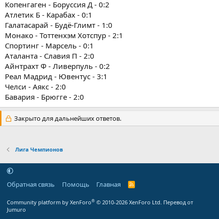
Копенгаген - Боруссия Д - 0:2
Атлетик Б - Карабах - 0:1
Галатасарай - Будё-Глимт - 1:0
Монако - Тоттенхэм Хотспур - 2:1
Спортинг - Марсель - 0:1
Аталанта - Славия П - 2:0
Айнтрахт Ф - Ливерпуль - 0:2
Реал Мадрид - Ювентус - 3:1
Челси - Аякс - 2:0
Бавария - Брюгге - 2:0
Закрыто для дальнейших ответов.
Лига Чемпионов
Обратная связь
Помощь
Главная
R
S
S
®
Community platform by XenForo
© 2010-2026 XenForo Ltd.
Перевод от
Jumuro