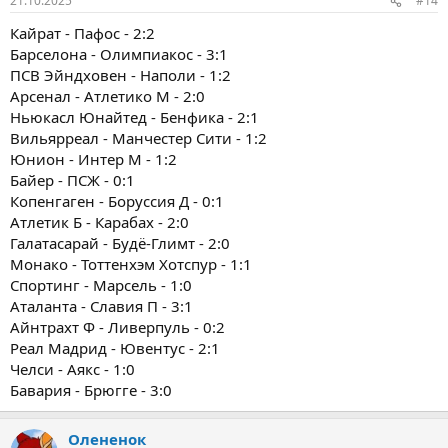
21.10.2025
#14
Кайрат - Пафос - 2:2
Барселона - Олимпиакос - 3:1
ПСВ Эйндховен - Наполи - 1:2
Арсенал - Атлетико М - 2:0
Ньюкасл Юнайтед - Бенфика - 2:1
Вильярреал - Манчестер Сити - 1:2
Юнион - Интер М - 1:2
Байер - ПСЖ - 0:1
Копенгаген - Боруссия Д - 0:1
Атлетик Б - Карабах - 2:0
Галатасарай - Будё-Глимт - 2:0
Монако - Тоттенхэм Хотспур - 1:1
Спортинг - Марсель - 1:0
Аталанта - Славия П - 3:1
Айнтрахт Ф - Ливерпуль - 0:2
Реал Мадрид - Ювентус - 2:1
Челси - Аякс - 1:0
Бавария - Брюгге - 3:0
Олененок