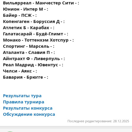
Вильярреал - Манчестер Сити - :
Юнион - Интер М - :
Байер - ПСЖ - :
Копенгаген - Боруссия Д - :
Атлетик Б - Карабах - :
Галатасарай - Будё-Глимт - :
Монако - Тоттенхэм Хотспур - :
Спортинг - Марсель - :
Аталанта - Славия П - :
Айнтрахт Ф - Ливерпуль - :
Реал Мадрид - Ювентус - :
Челси - Аякс - :
Бавария - Брюгге - :
Результаты тура
Правила турнира
Результаты конкурса
Обсуждение конкурса
Последнее редактирование:
28.12.2025