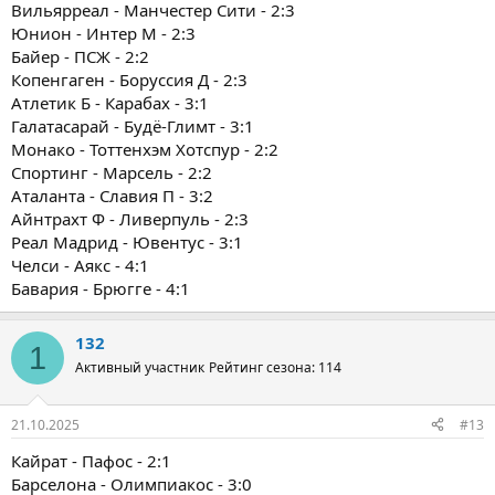
Вильярреал - Манчестер Сити - 2:3
Юнион - Интер М - 2:3
Байер - ПСЖ - 2:2
Копенгаген - Боруссия Д - 2:3
Атлетик Б - Карабах - 3:1
Галатасарай - Будё-Глимт - 3:1
Монако - Тоттенхэм Хотспур - 2:2
Спортинг - Марсель - 2:2
Аталанта - Славия П - 3:2
Айнтрахт Ф - Ливерпуль - 2:3
Реал Мадрид - Ювентус - 3:1
Челси - Аякс - 4:1
Бавария - Брюгге - 4:1
132
1
Активный участник
Рейтинг сезона: 114
21.10.2025
#13
Кайрат - Пафос - 2:1
Барселона - Олимпиакос - 3:0