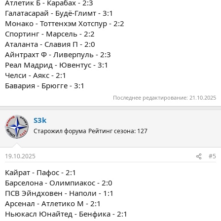
Атлетик Б - Карабах - 2:3
Галатасарай - Будё-Глимт - 3:1
Монако - Тоттенхэм Хотспур - 2:2
Спортинг - Марсель - 2:2
Аталанта - Славия П - 2:0
Айнтрахт Ф - Ливерпуль - 2:3
Реал Мадрид - Ювентус - 3:1
Челси - Аякс - 2:1
Бавария - Брюгге - 3:1
Последнее редактирование:
21.10.2025
S3k
Старожил форума
Рейтинг сезона: 127
19.10.2025
#5
Кайрат - Пафос - 2:1
Барселона - Олимпиакос - 2:0
ПСВ Эйндховен - Наполи - 1:1
Арсенал - Атлетико М - 2:1
Ньюкасл Юнайтед - Бенфика - 2:1