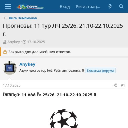
Вход
Регистрация
Лига Чемпионов
Прогнозы: 11 тур ЛЧ 25/26. 21.10-22.10.2025
г.
А
Д
Anykey
17.10.2025
в
а
т
Закрыто для дальнейших ответов.
т
о
а
р
н
Anykey
т
а
Администратор №2
Рейтинг сезона: 0
Команда форума
е
ч
м
а
ы
л
17.10.2025
#1
а
Ïðîãíîçû: 11 òóð Ë× 25/26. 21.10-22.10.2025 ã.