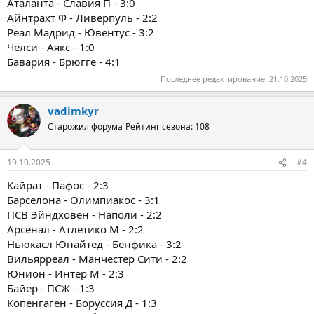
Аталанта - Славия П - 3:0
Айнтрахт Ф - Ливерпуль - 2:2
Реал Мадрид - Ювентус - 3:2
Челси - Аякс - 1:0
Бавария - Брюгге - 4:1
Последнее редактирование:
21.10.2025
vadimkyr
Старожил форума
Рейтинг сезона: 108
19.10.2025
#4
Кайрат - Пафос - 2:3
Барселона - Олимпиакос - 3:1
ПСВ Эйндховен - Наполи - 2:2
Арсенал - Атлетико М - 2:2
Ньюкасл Юнайтед - Бенфика - 3:2
Вильярреал - Манчестер Сити - 2:2
Юнион - Интер М - 2:3
Байер - ПСЖ - 1:3
Копенгаген - Боруссия Д - 1:3