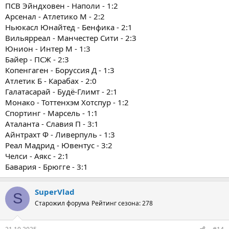
ПСВ Эйндховен - Наполи - 1:2
Арсенал - Атлетико М - 2:2
Ньюкасл Юнайтед - Бенфика - 2:1
Вильярреал - Манчестер Сити - 2:3
Юнион - Интер М - 1:3
Байер - ПСЖ - 2:3
Копенгаген - Боруссия Д - 1:3
Атлетик Б - Карабах - 2:0
Галатасарай - Будё-Глимт - 2:1
Монако - Тоттенхэм Хотспур - 1:2
Спортинг - Марсель - 1:1
Аталанта - Славия П - 3:1
Айнтрахт Ф - Ливерпуль - 1:3
Реал Мадрид - Ювентус - 3:2
Челси - Аякс - 2:1
Бавария - Брюгге - 3:1
SuperVlad
S
Старожил форума
Рейтинг сезона: 278