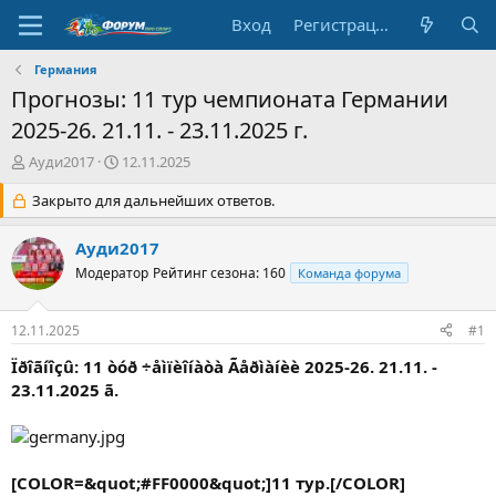
Вход
Регистрация
Германия
Прогнозы: 11 тур чемпионата Германии
2025-26. 21.11. - 23.11.2025 г.
А
Д
Ауди2017
12.11.2025
в
а
т
Закрыто для дальнейших ответов.
т
о
а
р
н
Ауди2017
т
а
Модератор
Рейтинг сезона: 160
Команда форума
е
ч
м
а
ы
л
12.11.2025
#1
а
Ïðîãíîçû: 11 òóð ÷åìïèîíàòà Ãåðìàíèè 2025-26. 21.11. -
23.11.2025 ã.
[COLOR=&quot;#FF0000&quot;]11 тур.[/COLOR]