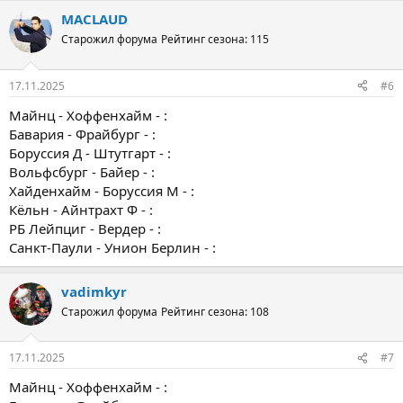
MACLAUD
Старожил форума
Рейтинг сезона: 115
17.11.2025
#6
Майнц - Хоффенхайм - :
Бавария - Фрайбург - :
Боруссия Д - Штутгарт - :
Вольфсбург - Байер - :
Хайденхайм - Боруссия М - :
Кёльн - Айнтрахт Ф - :
РБ Лейпциг - Вердер - :
Санкт-Паули - Унион Берлин - :
vadimkyr
Старожил форума
Рейтинг сезона: 108
17.11.2025
#7
Майнц - Хоффенхайм - :