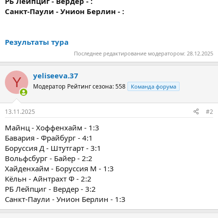
РБ Лейпциг - Вердер - :
Санкт-Паули - Унион Берлин - :
Результаты тура
Последнее редактирование модератором:
28.12.2025
yeliseeva.37
Y
Модератор
Рейтинг сезона: 558
Команда форума
13.11.2025
#2
Майнц - Хоффенхайм - 1:3
Бавария - Фрайбург - 4:1
Боруссия Д - Штутгарт - 3:1
Вольфсбург - Байер - 2:2
Хайденхайм - Боруссия М - 1:3
Кёльн - Айнтрахт Ф - 2:2
РБ Лейпциг - Вердер - 3:2
Санкт-Паули - Унион Берлин - 1:3