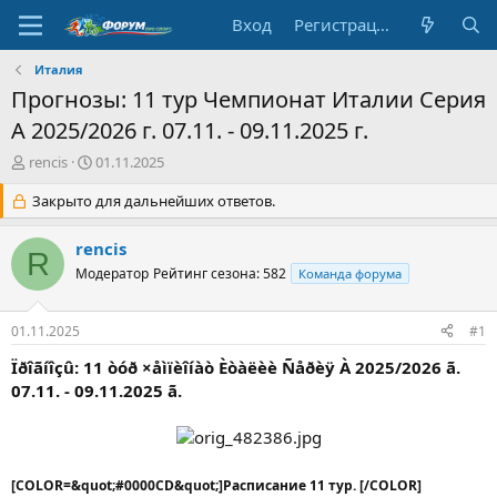
Вход
Регистрация
Италия
Прогнозы: 11 тур Чемпионат Италии Серия
А 2025/2026 г. 07.11. - 09.11.2025 г.
А
Д
rencis
01.11.2025
в
а
т
Закрыто для дальнейших ответов.
т
о
а
р
н
rencis
R
т
а
Модератор
Рейтинг сезона: 582
Команда форума
е
ч
м
а
ы
л
01.11.2025
#1
а
Ïðîãíîçû: 11 òóð ×åìïèîíàò Èòàëèè Ñåðèÿ À 2025/2026 ã.
07.11. - 09.11.2025 ã.
[COLOR=&quot;#0000CD&quot;]Расписание 11 тур. [/COLOR]