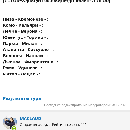
[COLOR=&quot;#FF0000&quot;]Шаблон:[/COLOR]
Пиза - Кремонезе - :
Комо - Кальяри - :
Лечче - Верона - :
Ювентус - Торино - :
Парма - Милан - :
Аталанта - Сассуоло - :
Болонья - Наполи - :
Дженоа - Фиорентина - :
Рома - Удинезе - :
Интер - Лацио - :
Результаты тура
Последнее редактирование модератором:
28.12.2025
MACLAUD
Старожил форума
Рейтинг сезона: 115