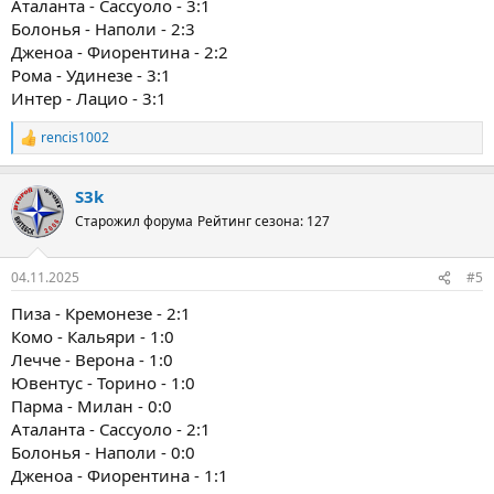
Аталанта - Сассуоло - 3:1
Болонья - Наполи - 2:3
Дженоа - Фиорентина - 2:2
Рома - Удинезе - 3:1
Интер - Лацио - 3:1
rencis1002
Р
е
а
S3k
к
ц
Старожил форума
Рейтинг сезона: 127
и
и
:
04.11.2025
#5
Пиза - Кремонезе - 2:1
Комо - Кальяри - 1:0
Лечче - Верона - 1:0
Ювентус - Торино - 1:0
Парма - Милан - 0:0
Аталанта - Сассуоло - 2:1
Болонья - Наполи - 0:0
Дженоа - Фиорентина - 1:1