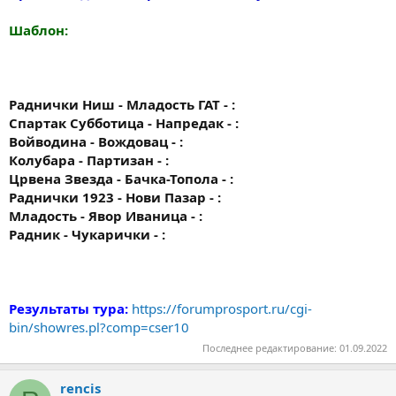
Шаблон:
Раднички Ниш - Младость ГАТ - :
Спартак Субботица - Напредак - :
Войводина - Вождовац - :
Колубара - Партизан - :
Црвена Звезда - Бачка-Топола - :
Раднички 1923 - Нови Пазар - :
Младость - Явор Иваница - :
Радник - Чукарички - :
Результаты тура:
https://forumprosport.ru/cgi-
bin/showres.pl?comp=cser10
Последнее редактирование:
01.09.2022
rencis