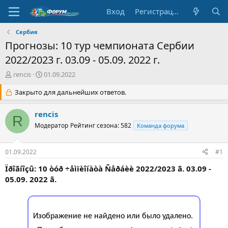
Вход
Регистрация
Сербия
Прогнозы: 10 тур чемпионата Сербии
2022/2023 г. 03.09 - 05.09. 2022 г.
А
Д
rencis
01.09.2022
в
а
т
Закрыто для дальнейших ответов.
т
о
а
р
н
rencis
R
т
а
Модератор
Рейтинг сезона: 582
Команда форума
е
ч
м
а
ы
л
01.09.2022
#1
а
Ïðîãíîçû: 10 òóð ÷åìïèîíàòà Ñåðáèè 2022/2023 ã. 03.09 -
05.09. 2022 ã.