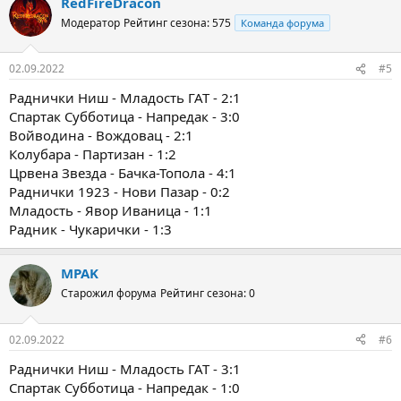
RedFireDracon
Модератор
Рейтинг сезона: 575
Команда форума
02.09.2022
#5
Раднички Ниш - Младость ГАТ - 2:1
Спартак Субботица - Напредак - 3:0
Войводина - Вождовац - 2:1
Колубара - Партизан - 1:2
Црвена Звезда - Бачка-Топола - 4:1
Раднички 1923 - Нови Пазар - 0:2
Младость - Явор Иваница - 1:1
Радник - Чукарички - 1:3
MPAK
Старожил форума
Рейтинг сезона: 0
02.09.2022
#6
Раднички Ниш - Младость ГАТ - 3:1
Спартак Субботица - Напредак - 1:0