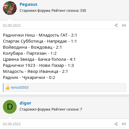
Pegasus
Старожил форума
Рейтинг сезона: 330
02.09.2022
#8
Раднички Ниш - Младость ГАТ - 2:1
Спартак Субботица - Напредак - 1:1
Войводина - Вождовац - 2:1
Колубара - Партизан - 1:2
Црвена Звезда - Бачка-Топола - 4:1
Раднички 1923 - Нови Пазар - 1:3
Младость - Явор Иваница - 2:1
Радник - Чукарички - 0:2
rencis0503
Р
е
а
digor
к
D
ц
Старожил форума
Рейтинг сезона: 7
и
и
:
02.09.2022
#9