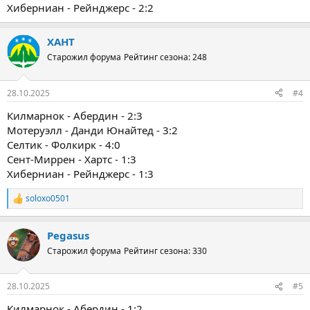
Хиберниан - Рейнджерс - 2:2
ХАНТ
Старожил форума
Рейтинг сезона: 248
28.10.2025
#4
Килмарнок - Абердин - 2:3
Мотеруэлл - Данди Юнайтед - 3:2
Селтик - Фолкирк - 4:0
Сент-Миррен - Хартс - 1:3
Хиберниан - Рейнджерс - 1:3
soloxo0501
Р
е
а
Pegasus
к
ц
Старожил форума
Рейтинг сезона: 330
и
и
:
28.10.2025
#5
Килмарнок - Абердин - 1:2