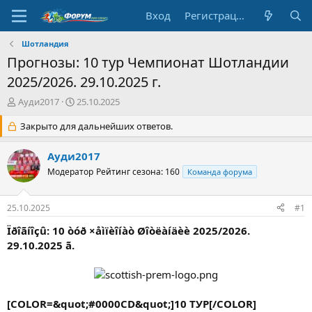
Вход
Регистрация
Шотландия
Прогнозы: 10 тур Чемпионат Шотландии
2025/2026. 29.10.2025 г.
А
Д
Ауди2017
25.10.2025
в
а
т
Закрыто для дальнейших ответов.
т
о
а
р
н
Ауди2017
т
а
Модератор
Рейтинг сезона: 160
Команда форума
е
ч
м
а
ы
л
25.10.2025
#1
а
Ïðîãíîçû: 10 òóð ×åìïèîíàò Øîòëàíäèè 2025/2026.
29.10.2025 ã.
[COLOR=&quot;#0000CD&quot;]10 ТУР[/COLOR]