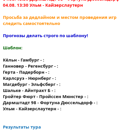
04.08. 13:30 Ульм - Кайзерслаутерн
Просьба за дедлайном и местом проведения игр
следить самостоятельно
Прогнозы делать строго по шаблону!
Шаблон:
Кёльн - Гамбург - :
Ганновер - Регенсбург - :
Герта - Падерборн - :
Карлсруэ - Нюрнберг - :
Магдебург - Эльфсберг - :
Шальке - Айнтрахт Б - :
Гройтер Фюрт - Пройссен Мюнстер - :
Дармштадт 98 - Фортуна Дюссельдорф - :
Ульм - Кайзерслаутерн - :
Результаты тура