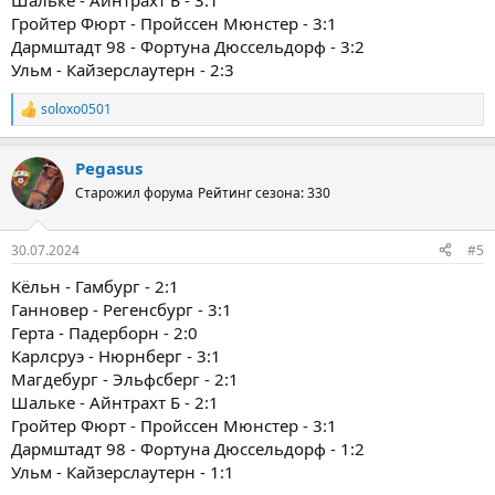
Шальке - Айнтрахт Б - 3:1
Гройтер Фюрт - Пройссен Мюнстер - 3:1
Дармштадт 98 - Фортуна Дюссельдорф - 3:2
Ульм - Кайзерслаутерн - 2:3
soloxo0501
Р
е
а
Pegasus
к
ц
Старожил форума
Рейтинг сезона: 330
и
и
:
30.07.2024
#5
Кёльн - Гамбург - 2:1
Ганновер - Регенсбург - 3:1
Герта - Падерборн - 2:0
Карлсруэ - Нюрнберг - 3:1
Магдебург - Эльфсберг - 2:1
Шальке - Айнтрахт Б - 2:1
Гройтер Фюрт - Пройссен Мюнстер - 3:1
Дармштадт 98 - Фортуна Дюссельдорф - 1:2
Ульм - Кайзерслаутерн - 1:1