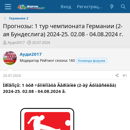
Вход
Регистрация
Германия 2
Прогнозы: 1 тур чемпионата Германии (2-
ая Бундеслига) 2024-25. 02.08 - 04.08.2024 г.
А
Д
Ауди2017
20.07.2024
в
а
т
т
Ауди2017
о
а
Модератор
Рейтинг сезона: 160
Команда форума
р
н
т
а
е
ч
20.07.2024
#1
м
а
ы
л
Ïðîãíîçû: 1 òóð ÷åìïèîíàòà Ãåðìàíèè (2-àÿ Áóíäåñëèãà)
а
2024-25. 02.08 - 04.08.2024 ã.