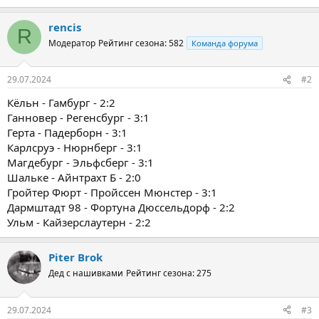
rencis
R
Модератор
Рейтинг сезона: 582
Команда форума
29.07.2024
#2
Кёльн - Гамбург - 2:2
Ганновер - Регенсбург - 3:1
Герта - Падерборн - 3:1
Карлсруэ - Нюрнберг - 3:1
Магдебург - Эльфсберг - 3:1
Шальке - Айнтрахт Б - 2:0
Гройтер Фюрт - Пройссен Мюнстер - 3:1
Дармштадт 98 - Фортуна Дюссельдорф - 2:2
Ульм - Кайзерслаутерн - 2:2
Piter Brok
Дед с нашивками
Рейтинг сезона: 275
29.07.2024
#3