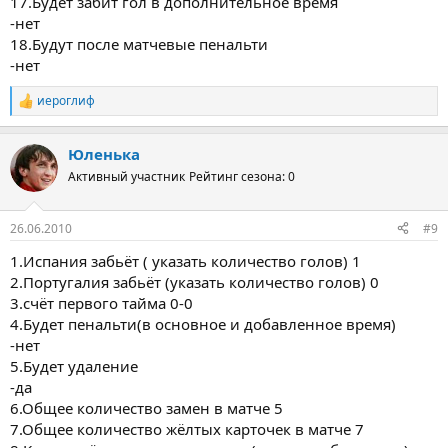
17.Будет забит гол в дополнительное время
-нет
18.Будут после матчевые пенальти
-нет
иероглиф
Р
е
а
Юленька
к
ц
Активный участник
Рейтинг сезона: 0
и
и
:
26.06.2010
#9
1.Испания забьёт ( указать количество голов) 1
2.Португалия забьёт (указать количество голов) 0
3.счёт первого тайма 0-0
4.Будет пенальти(в основное и добавленное время)
-нет
5.Будет удаление
-да
6.Общее количество замен в матче 5
7.Общее количество жёлтых карточек в матче 7