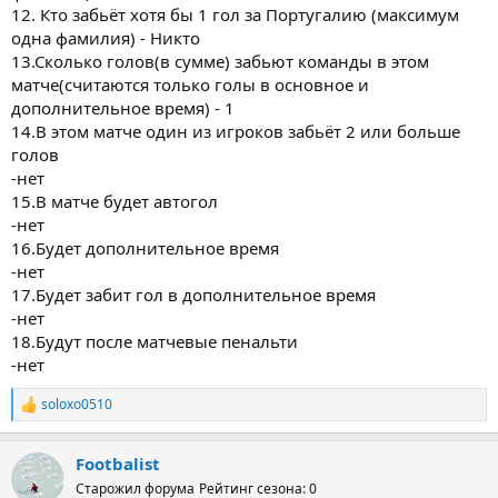
12. Кто забьёт хотя бы 1 гол за Португалию (максимум
одна фамилия) - Никто
13.Сколько голов(в сумме) забьют команды в этом
матче(считаются только голы в основное и
дополнительное время) - 1
14.В этом матче один из игроков забьёт 2 или больше
голов
-нет
15.В матче будет автогол
-нет
16.Будет дополнительное время
-нет
17.Будет забит гол в дополнительное время
-нет
18.Будут после матчевые пенальти
-нет
soloxo0510
Р
е
а
Footbalist
к
ц
Старожил форума
Рейтинг сезона: 0