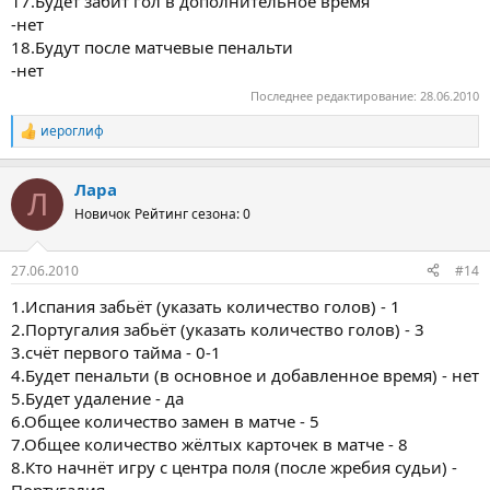
17.Будет забит гол в дополнительное время
-нет
18.Будут после матчевые пенальти
-нет
Последнее редактирование:
28.06.2010
иероглиф
Р
е
а
Лара
к
Л
ц
Новичок
Рейтинг сезона: 0
и
и
:
27.06.2010
#14
1.Испания забьёт (указать количество голов) - 1
2.Португалия забьёт (указать количество голов) - 3
3.счёт первого тайма - 0-1
4.Будет пенальти (в основное и добавленное время) - нет
5.Будет удаление - да
6.Общее количество замен в матче - 5
7.Общее количество жёлтых карточек в матче - 8
8.Кто начнёт игру с центра поля (после жребия судьи) -
Португалия