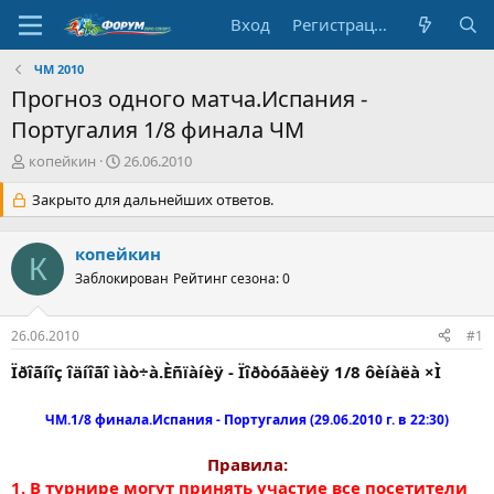
Вход
Регистрация
ЧМ 2010
Прогноз одного матча.Испания -
Португалия 1/8 финала ЧМ
А
Д
копейкин
26.06.2010
в
а
т
Закрыто для дальнейших ответов.
т
о
а
р
н
копейкин
т
а
К
е
Заблокирован
ч
Рейтинг сезона: 0
м
а
ы
л
26.06.2010
#1
а
Ïðîãíîç îäíîãî ìàò÷à.Èñïàíèÿ - Ïîðòóãàëèÿ 1/8 ôèíàëà ×Ì
ЧМ.1/8 финала.Испания - Португалия (29.06.2010 г. в 22:30)
Правила:
1. В турнире могут принять участие все посетители