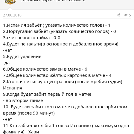
и
и
:
27.06.2010
#15
1.Испания забьёт ( указать количество голов) - 1
2.Португалия забьёт (указать количество голов) - 0
3.счёт первого тайма - 0-0
4.Будет пенальти(в основное и добавленное время)
-нет
5.Будет удаление
-да
6.Общее количество замен в матче - 6
7.Общее количество жёлтых карточек в матче - 4
8.Кто начнёт игру с центра поля (после жребия судьи) -
Испания
9.Когда будет забит первый гол в матче
- во втором тайме
10. Будет ли забит гол в матче в добавленное арбитром
время (после 90 минут)
-нет
11.Кто забьёт хотя бы 1 гол за Испанию ( максимум одна
фамилия) - Хави