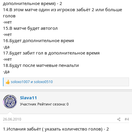
дополнительное время) - 2
14.В этом матче один из игроков забьёт 2 или больше
голов
-нет
15.В матче будет автогол
-нет
16.Будет дополнительное время
-да
17.Будет забит гол в дополнительное время
-нет
18.Будут после матчевые пенальти
-да
soloxo1007
и
soloxo0510
Р
е
а
Slava11
к
ц
Участник
Рейтинг сезона: 0
и
и
:
26.06.2010
#4
1.Испания забьёт ( указать количество голов) - 2