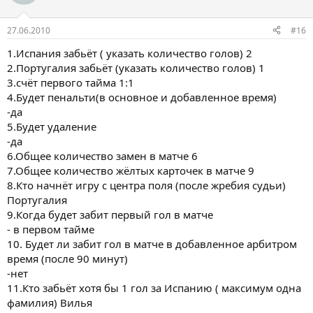
и
и
:
27.06.2010
#16
1.Испания забьёт ( указать количество голов) 2
2.Португалия забьёт (указать количество голов) 1
3.счёт первого тайма 1:1
4.Будет пенальти(в основное и добавленное время)
-да
5.Будет удаление
-да
6.Общее количество замен в матче 6
7.Общее количество жёлтых карточек в матче 9
8.Кто начнёт игру с центра поля (после жребия судьи)
Португалия
9.Когда будет забит первый гол в матче
- в первом тайме
10. Будет ли забит гол в матче в добавленное арбитром
время (после 90 минут)
-нет
11.Кто забьёт хотя бы 1 гол за Испанию ( максимум одна
фамилия) Вилья