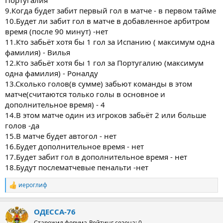
9.Когда будет забит первый гол в матче - в первом тайме
10.Будет ли забит гол в матче в добавленное арбитром
время (после 90 минут) -нет
11.Кто забьёт хотя бы 1 гол за Испанию ( максимум одна
фамилия) - Вилья
12.Кто забьёт хотя бы 1 гол за Португалию (максимум
одна фамилия) - Роналду
13.Сколько голов(в сумме) забьют команды в этом
матче(считаются только голы в основное и
дополнительное время) - 4
14.В этом матче один из игроков забьёт 2 или больше
голов -да
15.В матче будет автогол - нет
16.Будет дополнительное время - нет
17.Будет забит гол в дополнительное время - нет
18.Будут послематчевые пенальти -нет
иероглиф
Р
е
а
ОДЕССА-76
к
ц
Старожил форума
Рейтинг сезона: 0