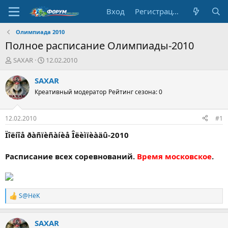
Вход
Регистрация
Олимпиада 2010
Полное расписание Олимпиады-2010
А
Д
SAXAR
12.02.2010
в
а
т
т
SAXAR
о
а
Креативный модератор
Рейтинг сезона: 0
р
н
т
а
е
ч
12.02.2010
#1
м
а
ы
л
Ïîëíîå ðàñïèñàíèå Îëèìïèàäû-2010
а
Расписание всех соревнований.
Время московское
.
S@HёK
Р
е
а
SAXAR
к