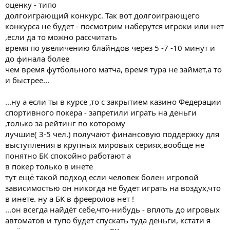
оценку - типо
долгоиграющий конкурс. Так вот долгоиграющего
конкурса не будет - посмотрим наберутся игроки или нет
,если да то можно рассчитать
время по увеличению блайндов через 5 -7 -10 минут и
до финала более
чем время футбольного матча, время тура не займёт,а то
и быстрее...
...ну а если ты в курсе ,то с закрытием казино Федерации
спортивного покера - запретили играть на деньги
,только за рейтинг по которому
лучшие( 3-5 чел.) получают финансовую поддержку для
выступления в крупных мировых сериях,вообще не
понятно БК спокойно работают а
в покер только в инете
тут ещё такой подход если человек болен игровой
зависимостью он никогда не будет играть на воздух,что
в инете. ну а БК в фрееролов нет !
...он всегда найдёт себе,что-нибудь - вплоть до игровых
автоматов и тупо будет спускать туда деньги, кстати я