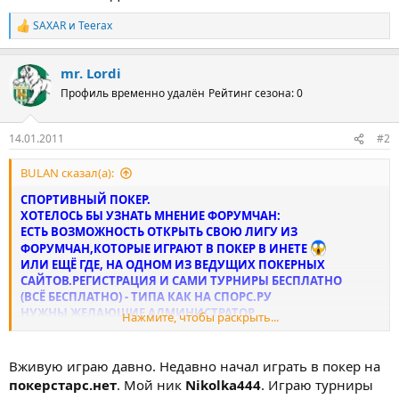
SAXAR
и
Teerax
Р
е
а
mr. Lordi
к
ц
Профиль временно удалён
Рейтинг сезона: 0
и
и
:
14.01.2011
#2
BULAN сказал(а):
СПОРТИВНЫЙ ПОКЕР.
ХОТЕЛОСЬ БЫ УЗНАТЬ МНЕНИЕ ФОРУМЧАН:
ЕСТЬ ВОЗМОЖНОСТЬ ОТКРЫТЬ СВОЮ ЛИГУ ИЗ
ФОРУМЧАН,КОТОРЫЕ ИГРАЮТ В ПОКЕР В ИНЕТЕ
ИЛИ ЕЩЁ ГДЕ, НА ОДНОМ ИЗ ВЕДУЩИХ ПОКЕРНЫХ
САЙТОВ.РЕГИСТРАЦИЯ И САМИ ТУРНИРЫ БЕСПЛАТНО
(ВСЁ БЕСПЛАТНО) - ТИПА КАК НА СПОРС.РУ
НУЖНЫ ЖЕЛАЮЩИЕ АДМИНИСТРАТОР
Нажмите, чтобы раскрыть...
И МЕНЕНДЖЕР КОТОРЫЙ БУДЕТ СОСТАВЛЯТЬ ГРАФИК ИГР,
-ПРАВИЛА И ВРЕМЯ ПРОВЕДЕНИЯ (СКОРЕЕ ВСЕГО ВЕЧЕРАМИ
В БУДНИ
Вживую играю давно. Недавно начал играть в покер на
- ТАК УДОБНЕЙ) ЧТО ,ПОЧЁМ И КАК РЕШАТ ИГРОКИ В
покерстарс.нет
. Мой ник
Nikolka444
. Играю турниры
ОБСУЖДЕНИИ