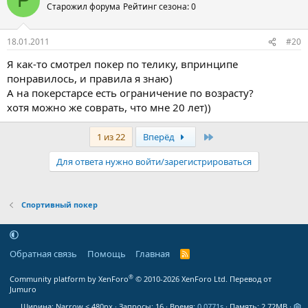
Р
Старожил форума
Рейтинг сезона: 0
18.01.2011
#20
Я как-то смотрел покер по телику, впринципе
понравилось, и правила я знаю)
А на покерстарсе есть ограничение по возрасту?
хотя можно же соврать, что мне 20 лет))
Последняя
1 из 22
Вперёд
Для ответа нужно войти/зарегистрироваться
Спортивный покер
Обратная связь
Помощь
Главная
R
S
S
®
Community platform by XenForo
© 2010-2026 XenForo Ltd.
Перевод от
Jumuro
Ширина
Запросы
16
Время
0.0771s
Память
2.72MB