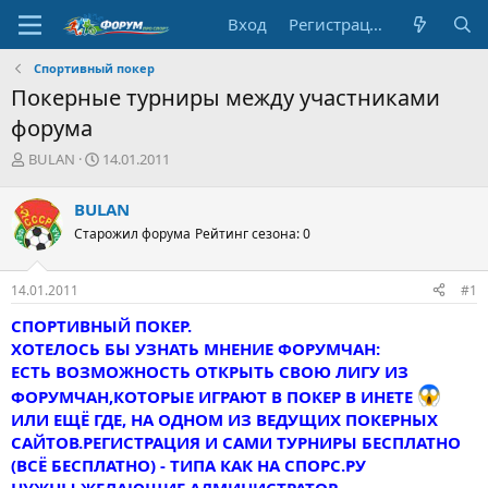
Вход
Регистрация
Спортивный покер
Покерные турниры между участниками
форума
А
Д
BULAN
14.01.2011
в
а
т
т
BULAN
о
а
Старожил форума
Рейтинг сезона: 0
р
н
т
а
е
ч
14.01.2011
#1
м
а
ы
л
СПОРТИВНЫЙ ПОКЕР.
а
ХОТЕЛОСЬ БЫ УЗНАТЬ МНЕНИЕ ФОРУМЧАН:
ЕСТЬ ВОЗМОЖНОСТЬ ОТКРЫТЬ СВОЮ ЛИГУ ИЗ
ФОРУМЧАН,КОТОРЫЕ ИГРАЮТ В ПОКЕР В ИНЕТЕ
ИЛИ ЕЩЁ ГДЕ, НА ОДНОМ ИЗ ВЕДУЩИХ ПОКЕРНЫХ
САЙТОВ.РЕГИСТРАЦИЯ И САМИ ТУРНИРЫ БЕСПЛАТНО
(ВСЁ БЕСПЛАТНО) - ТИПА КАК НА СПОРС.РУ
НУЖНЫ ЖЕЛАЮЩИЕ АДМИНИСТРАТОР