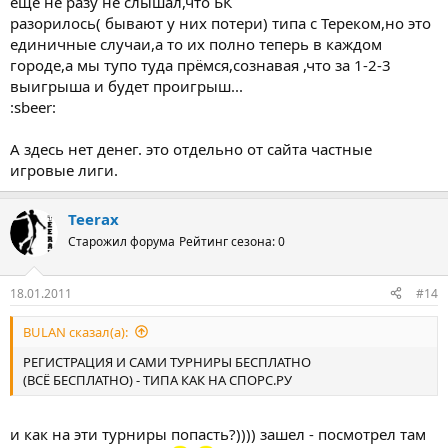
ещё не разу не слышал,что БК
разорилось( бывают у них потери) типа с Тереком,но это
единичные случаи,а то их полно теперь в каждом
городе,а мы тупо туда прёмся,сознaвая ,что за 1-2-3
выигрыша и будет проигрыш...
:sbeer:
А здесь нет денег. это отдельно от сайта частные
игровые лиги.
Teerax
Старожил форума
Рейтинг сезона: 0
18.01.2011
#14
BULAN сказал(а):
РЕГИСТРАЦИЯ И САМИ ТУРНИРЫ БЕСПЛАТНО
(ВСЁ БЕСПЛАТНО) - ТИПА КАК НА СПОРС.РУ
и как на эти турниры попасть?)))) зашел - посмотрел там