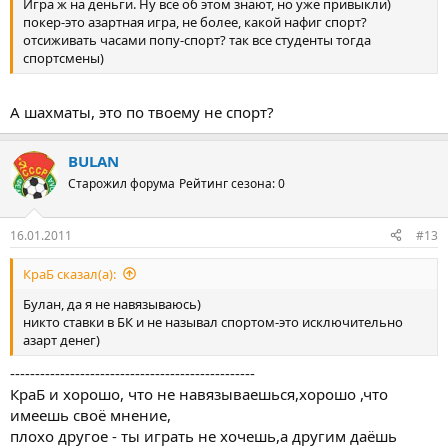
Игра ж на деньги. Ну все об этом знают, но уже привыкли)
покер-это азартная игра, не более, какой нафиг спорт?
отсиживать часами попу-спорт? так все студенты тогда
спортсмены)
А шахматы, это по твоему не спорт?
BULAN
Старожил форума
Рейтинг сезона: 0
16.01.2011
#13
КраБ сказал(а):
Булан, да я не навязываюсь)
никто ставки в БК и не называл спортом-это исключительно
азарт денег)
-------------------------------------------------
КраБ и хорошо, что не навязываешься,хорошо ,что
имеешь своё мнение,
плохо другое - ты играть не хочешь,а другим даёшь