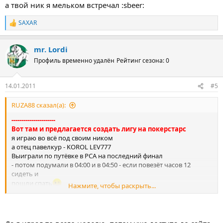
а твой ник я мельком встречал :sbeer:
SAXAR
Р
е
а
mr. Lordi
к
ц
Профиль временно удалён
Рейтинг сезона: 0
и
и
:
14.01.2011
#5
RUZA88 сказал(а):
----------------------
Вот там и предлагается создать лигу на покерстарс
я играю во всё под своим ником
а отец павелкур - KOROL LEV777
Выиграли по путёвке в РСА на последний финал
- потом подумали в 04:00 и в 04:50 - если повезёт часов 12
сидеть и
пошли спать
Нажмите, чтобы раскрыть...
а твой ник я мельком встречал :sbeer: