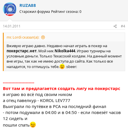
RUZA88
Старожил форума
Рейтинг сезона: 0
14.01.2011
#4
mr. Lordi сказал(а):
Вживую играю давно. Недавно начал играть в покер на
покерстарс.нет
. Мой ник
Nikolka444
. Играю турниры на
условные деньги. Только Техасский холдем. На данный момент
вне игры, так как не имею доступа до сайта. Как только все
наладится, то отпишусь тебе.
:sbeer:
----------------------
Вот там и предлагается создать лигу на покерстарс
я играю во всё под своим ником
а отец павелкур - KOROL LEV777
Выиграли по путёвке в РСА на последний финал
- потом подумали в 04:00 и в 04:50 - если повезёт часов
12 сидеть и
пошли спать