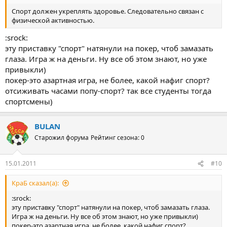
Спорт должен укреплять здоровье. Следовательно связан с
физической активностью.
:srock:
эту приставку "спорт" натянули на покер, чтоб замазать
глаза. Игра ж на деньги. Ну все об этом знают, но уже
привыкли)
покер-это азартная игра, не более, какой нафиг спорт?
отсиживать часами попу-спорт? так все студенты тогда
спортсмены)
BULAN
Старожил форума
Рейтинг сезона: 0
15.01.2011
#10
КраБ сказал(а):
:srock:
эту приставку "спорт" натянули на покер, чтоб замазать глаза.
Игра ж на деньги. Ну все об этом знают, но уже привыкли)
покер-это азартная игра, не более, какой нафиг спорт?