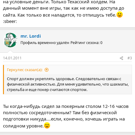
на условные деньги. Только Техасский холдем. На
У НАС БУДЕТ СВОЯ ЛИГА - ПРИЧЁМ, СКОЛЬКО СТОЛОВ
данный момент вне игры, так как не имею доступа до
ОФОРМЛЕНИЕ
НА НАШЕ УСМОТРЕНИЕ. ПОДВЕДЕНИЕ ИТОГОВ МОЖЕТ
сайта. Как только все наладится, то отпишусь тебе.
ВЕСТИ ЛЮБОЙ
:sbeer:
ПАРОЛЬ ЛИГИ БУДЕТ ОТПРАВЛЕН ИРОКУ В ЛИЧКУ,-ДЛЯ
ТОГО,ЧТОБЫ НЕ БЫЛО ПОСТОРОННИХ,- МОГУТ ИГРАТЬ
mr. Lordi
РОДСТВЕННИКИ...
КОРОЧЕ ВСЕГО МНОГО - РЕГИСТРАЦИЯ НАЧАЛО ПО РУССКИ ,
Профиль временно удалён
Рейтинг сезона: 0
А ЗАТЕМ ВИДИО - ТАМ ВСЁ ПОКАЗАНО КУДА ЖАТЬ МЫШКОЙ
ТАК МНОГО У НАС НА ФОРУМЕ ЖЕЛАЮЩИХ ИГРАТЬ В ПРИ
ФОРУМЕ
14.01.2011
#3
В ЛИЧНО НАМИ СОЗДАННОЙ ЛИГЕ ?
ПРЕДВАРИТЕЛЬНОЕ СОГЛАСИЕ АДМИНА ПОЛУЧЕНО.
Геркулес сказал(а):
ОГРАНИЧЕНИЕ ДЛЯ НОВОЙ ЛИГИ - 50 ИГРОКОВ.
Спорт должен укреплять здоровье. Следовательно связан с
физической активностью. Для меня удивительно, что шахматы,
стрельба и еще покер считаются спортом.
Ты когда-нибудь сидел за покерным столом 12-16 часов
полностью сосредоточенным? Там без физической
подготовки никуда....если, конечно, хочешь играть на
солидном уровне.