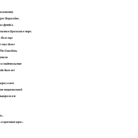
Насимеенту
Трес-Корасойнс.
бил футбол,
листом Бразилии в мире.
е Пеле еще
не знал даже
 The Guardian,
тателя
 в свидетельстве
да было все
играл в нем
таве национальной
 выиграли аж
...
и красивая игра».