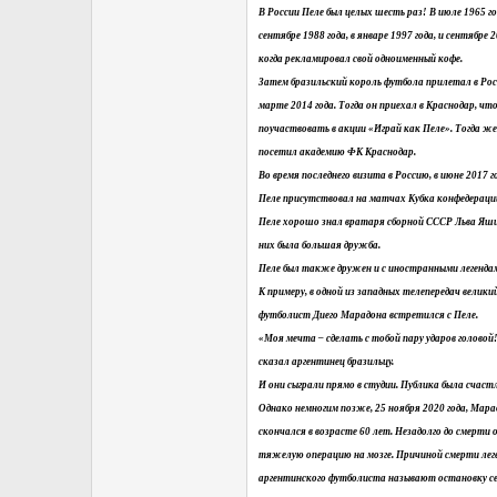
В России Пеле был целых шесть раз! В июле 1965 год
сентябре 1988 года, в январе 1997 года, и сентябре 2
когда рекламировал свой одноименный кофе.
Затем бразильский король футбола прилетал в Рос
марте 2014 года. Тогда он приехал в Краснодар, чт
поучаствовать в акции «Играй как Пеле». Тогда же
посетил академию ФК Краснодар.
Во время последнего визита в Россию, в июне 2017 г
Пеле присутствовал на матчах Кубка конфедераци
Пеле хорошо знал вратаря сборной СССР Льва Яши
них была большая дружба.
Пеле был также дружен и с иностранными легенда
К примеру, в одной из западных телепередач велик
футболист Диего Марадона встретился с Пеле.
«Моя мечта – сделать с тобой пару ударов головой
сказал аргентинец бразильцу.
И они сыграли прямо в студии. Публика была счаст
Однако немногим позже, 25 ноября 2020 года, Мар
скончался в возрасте 60 лет. Незадолго до смерти 
тяжелую операцию на мозге. Причиной смерти лег
аргентинского футболиста называют остановку се