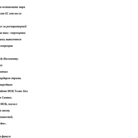
ри чемпионата мира
асте 82 лет после
 из-за респираторной
а так: «переоценка
ки, выявленного
с операцию
ду Насименту,
лу
 матчах
бардиров страны.
ународным
зидент МОК Томас Бах
де Сантос.
 МОК, сказал:
 икону.
енностей.
ден».
в финале