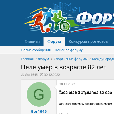
Главная
Форум
Конкурсы прогнозов
Новые сообщения
Поиск по форуму
Главная
Форум
Спортивные форумы
Международ
Пеле умер в возрасте 82 лет
А
Д
Gor1645
30.12.2022
в
а
т
т
30.12.2022
о
а
G
Ïåëå óìåð â âîçðàñòå 82 ëåò
р
н
т
а
е
ч
Пеле умер в возрасте 82 лет после борьбы с раком.
м
а
Gor1645
ы
л