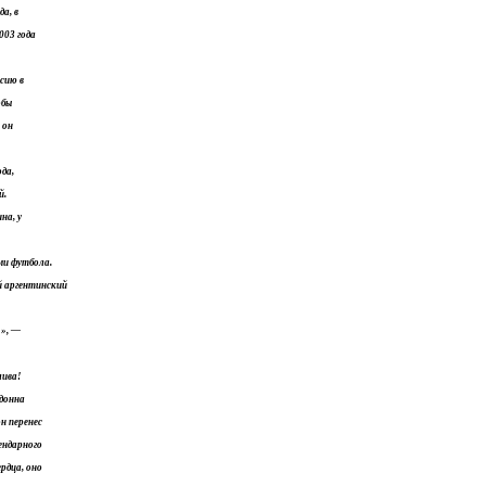
а, в
003 года
сию в
обы
 он
ода,
й.
на, у
ми футбола.
ий аргентинский
!», —
лива!
адонна
он перенес
ендарного
рдца, оно