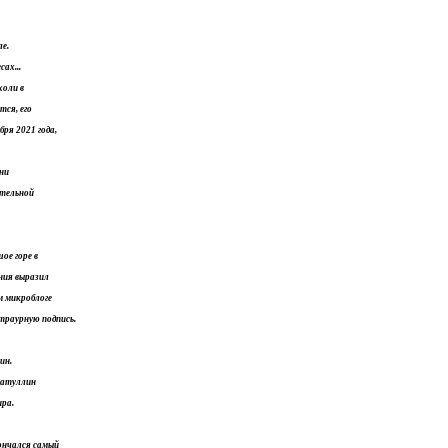
е.
ах...
холи в
тся, его
ря 2021 года,
ени
ительной
ое горе в
ния выразил
м микроблоге
траурную подпись.
ин.
матуллин
ра.
кончался самый