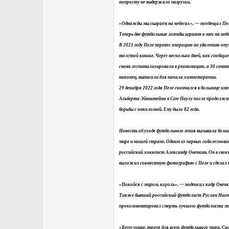
попросту не выдержало нагрузки.
«Однажды мы сыграем на небесах», — пообещал Пел
Теперь две футбольные легенды играют в мяч на небес
В 2021 году Пеле перенес операцию по удалению опу
толстой кишке. Через несколько дней, как сообщае
снова госпитализировали в реанимацию, а 30 сентяб
наконец, выписали для начала химиотерапии.
29 декабря 2022 года Пеле скончался в больнице им
Альберта Эйнштейна в Сан‑Паулу после продолж
борьбы с онкологией. Ему было 82 года.
Новость об уходе футбольного гения вызывала больш
мире и нашей стране. Одним из первых соболезнова
российский хоккеист Александр Овечкин. Он в свое
выложил совместную фотографию с Пеле и сделал 
«Покойся с миром, король», — подписал кадр Овечк
Также бывший российский футболист Руслан Ниг
прокомментировал смерть лучшего футболиста ми
«Безусловно, траур для всего футбольного мира. С