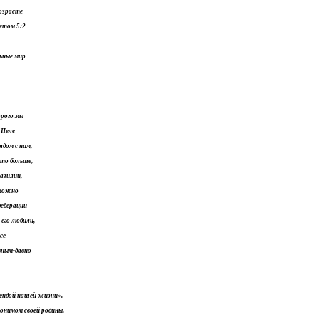
возрасте
четом 5:2
ьные мир
орого мы
 Пеле
ядом с ним,
это больше,
азилии,
зможно
федерации
его любили,
се
вным-давно
ендой нашей жизни».
онимом своей родины.