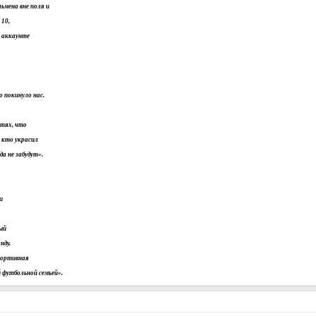
ьмена вне поля и
 10,
м аккаунте
 покинуло нас.
етях, что
 кто украсил
да не забудут».
и
вый
нду.
портивная
 футбольной семьей».