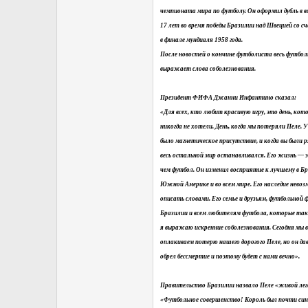
чемпионата мира по футболу. Он оформил дубль в 
17 лет во время победы Бразилии над Швецией со с
в финале мундиаля 1958 года.
После новостей о кончине футболиста весь футбол
выражает слова соболезнования.
Президент ФИФА Джанни Инфантино сказал:
«Для всех, кто любит красивую игру, это день, кот
никогда не хотели. День, когда мы потеряли Пеле. У
было магнетическое присутствие, и когда вы были р
весь остальной мир останавливался. Его жизнь — 
чем футбол. Он изменил восприятие к лучшему в Бр
Южной Америке и во всем мире. Его наследие нево
описать словами. Его семье и друзьям, футбольной 
Бразилии и всем любителям футбола, которые так 
я выражаю искренние соболезнования. Сегодня мы в
оплакиваем потерю нашего дорогого Пеле, но он да
обрел бессмертие и поэтому будет с нами вечно».
Правительство Бразилии назвало Пеле «живой лег
«Футбольное совершенство! Король был почти син