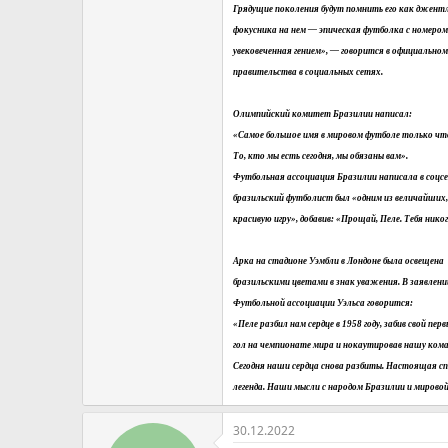
Грядущие поколения будут помнить его как джентл
фокусника на нем — эпическая футболка с номером
увековеченная гением», — говорится в официально
правительства в социальных сетях.
Олимпийский комитет Бразилии написал:
«Самое большое имя в мировом футболе только что
То, кто мы есть сегодня, мы обязаны вам».
Футбольная ассоциация Бразилии написала в соцс
бразильский футболист был «одним из величайших,
красивую игру», добавив: «Прощай, Пеле. Тебя никог
Арка на стадионе Уэмбли в Лондоне была освещена
бразильскими цветами в знак уважения. В заявлени
Футбольной ассоциации Уэльса говорится:
«Пеле разбил нам сердце в 1958 году, забив свой пер
гол на чемпионате мира и нокаутировав нашу кома
Сегодня наши сердца снова разбиты. Настоящая с
легенда. Наши мысли с народом Бразилии и мировой
30.12.2022