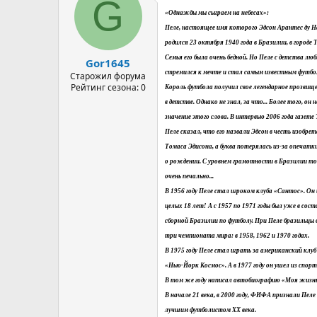
G
«Однажды мы сыграем на небесах»:
Пеле, настоящее имя которого Эдсон Арантес ду 
родился 23 октября 1940 года в Бразилии, в городе 
Семья его была очень бедной. Но Пеле с детства лю
Gor1645
стремился к мечте и стал самым известным футбо
Старожил форума
Рейтинг сезона: 0
Король футбола получил свое легендарное прозвищ
в детстве. Однако не знал, за что... Более того, он 
значение этого слова. В интервью 2006 года газете
Пеле сказал, что его назвали Эдсон в честь изобре
Томаса Эдисона, а буква потерялась из-за опечатки
о рождении. С уровнем грамотности в Бразилии тог
очень печально...
В 1956 году Пеле стал игроком клуба «Сантос». Он 
целых 18 лет! А с 1957 по 1971 годы был уже в сос
сборной Бразилии по футболу. При Пеле бразильцы
три чемпионата мира: в 1958, 1962 и 1970 годах.
В 1975 году Пеле стал играть за американский клуб
«Нью-Йорк Космос». А в 1977 году он ушел из спорта
В том же году написал автобиографию «Моя жизнь 
В начале 21 века, в 2000 году, ФИФА признали Пеле
лучшим футболистом XX века.