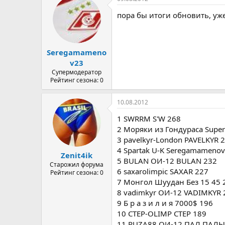
пора бы итоги обновить, уж
Seregamameno
v23
Супермодератор
Рейтинг сезона: 0
10.08.2012
1 SWRRM S'W 268
2 Моряки из Гондураса Super
3 pavelkyr-London PAVELKYR 
4 Spartak U-K Seregamameno
Zenit4ik
5 BULAN ОИ-12 BULAN 232
Старожил форума
6 saxarolimpic SAXAR 227
Рейтинг сезона: 0
7 Монгол Шуудан Без 15 45 
8 vadimkyr ОИ-12 VADIMKYR 
9 Б р а з и л и я 7000$ 196
10 CTEP-OLIMP CTEP 189
11 RUZA88 ОИ-12 ПАЛ ПАЛЫ