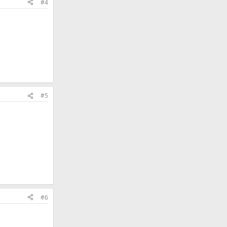
#4
#5
#6