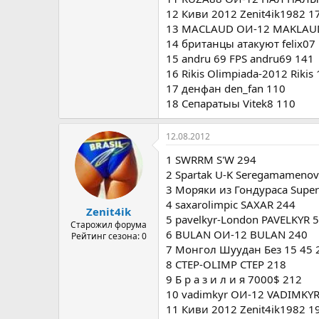
12 Киви 2012 Zenit4ik1982 1
13 MACLAUD ОИ-12 MAKLAU
14 британцы атакуют felix07
15 andru 69 FPS andru69 141
16 Rikis Olimpiada-2012 Rikis
17 денфан den_fan 110
18 Сепаратыы Vitek8 110
12.08.2012
1 SWRRM S'W 294
2 Spartak U-K Seregamameno
3 Моряки из Гондураса Super
4 saxarolimpic SAXAR 244
Zenit4ik
5 pavelkyr-London PAVELKYR 
Старожил форума
6 BULAN ОИ-12 BULAN 240
Рейтинг сезона: 0
7 Монгол Шуудан Без 15 45 
8 CTEP-OLIMP CTEP 218
9 Б р а з и л и я 7000$ 212
10 vadimkyr ОИ-12 VADIMKYR
11 Киви 2012 Zenit4ik1982 1