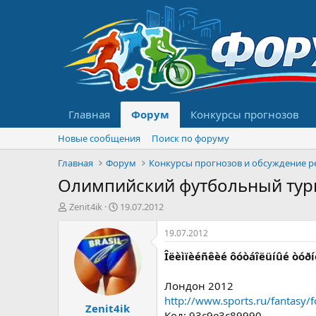
Главная
Форум
Конкурсы прогнозов
Новые сообщения
Поиск по форуму
Главная
Форум
Олимпийский футбольный тур
А
Д
Zenit4ik
19.07.2012
в
а
т
т
19.07.2012
о
а
Îëèìïèéñêèé ôóòáîëüíûé òóðíè
р
н
т
а
е
ч
Лондон 2012
м
а
http://www.sports.ru/fantasy/
Zenit4ik
ы
л
Код: 93c9e3c89990