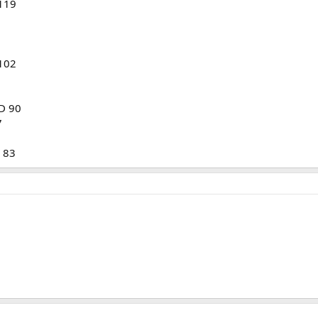
119
 102
D 90
7
 83