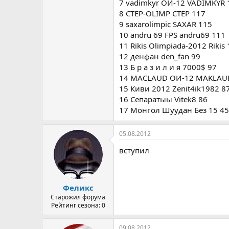
7 vadimkyr ОИ-12 VADIMKYR 
8 CTEP-OLIMP CTEP 117
9 saxarolimpic SAXAR 115
10 andru 69 FPS andru69 111
11 Rikis Olimpiada-2012 Rikis
12 денфан den_fan 99
13 Б р а з и л и я 7000$ 97
14 MACLAUD ОИ-12 MAKLAU
15 Киви 2012 Zenit4ik1982 8
16 Сепаратыы Vitek8 86
17 Монгол Шуудан Без 15 45
05.08.2012
вступил
Феликс
Старожил форума
Рейтинг сезона: 0
09.08.2012