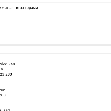
е финал не за горами
Vlad 244
236
v23 233
206
200
Ч 187