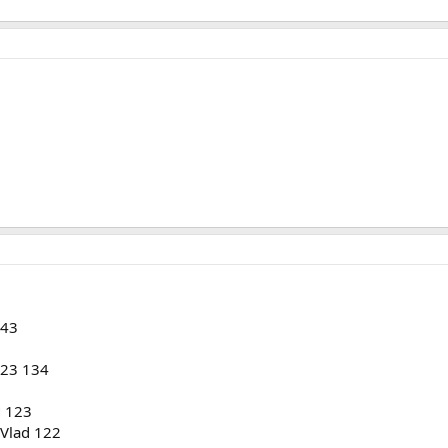
143
v23 134
 123
Vlad 122