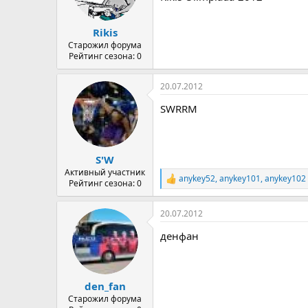
Rikis
Старожил форума
Рейтинг сезона: 0
20.07.2012
SWRRM
S'W
Активный участник
anykey52
,
anykey101
,
anykey102
Р
Рейтинг сезона: 0
е
а
20.07.2012
к
ц
денфан
и
и
:
den_fan
Старожил форума