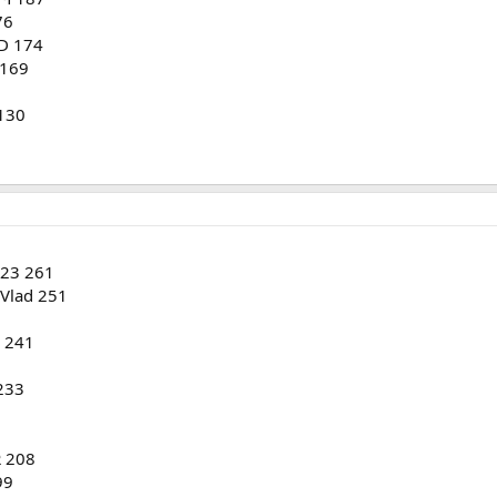
76
D 174
 169
 130
v23 261
Vlad 251
5 241
233
 208
99