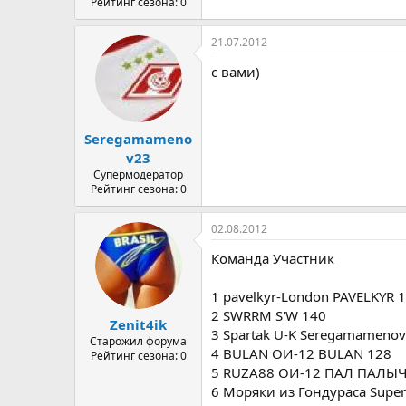
Рейтинг сезона: 0
21.07.2012
с вами)
Seregamameno
v23
Супермодератор
Рейтинг сезона: 0
02.08.2012
Команда Участник
1 pavelkyr-London PAVELKYR 
2 SWRRM S'W 140
Zenit4ik
3 Spartak U-K Seregamameno
Старожил форума
4 BULAN ОИ-12 BULAN 128
Рейтинг сезона: 0
5 RUZA88 ОИ-12 ПАЛ ПАЛЫЧ
6 Моряки из Гондураса Super