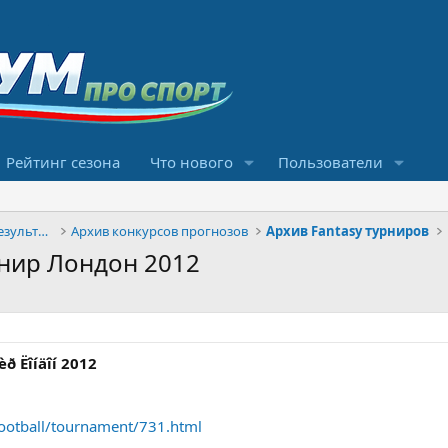
Рейтинг сезона
Что нового
Пользователи
Конкурсы прогнозов и обсуждение результатов
Архив конкурсов прогнозов
Архив Fantasy турниров
нир Лондон 2012
ð Ëîíäîí 2012
football/tournament/731.html