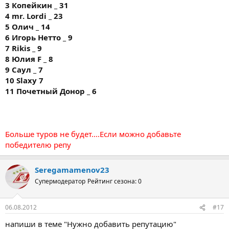
3 Копейкин _ 31
4 mr. Lordi _ 23
5 Олич _ 14
6 Игорь Нетто _ 9
7 Rikis _ 9
8 Юлия F _ 8
9 Саул _ 7
10 Slaxy 7
11 Почетный Донор _ 6
Больше туров не будет....Если можно добавьте
победителю репу
Seregamamenov23
Супермодератор
Рейтинг сезона: 0
06.08.2012
#17
напиши в теме "Нужно добавить репутацию"