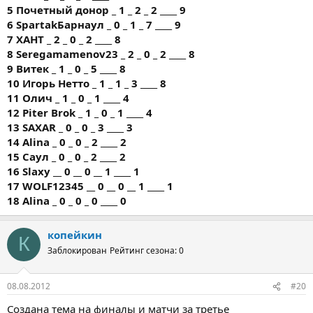
5 Почетный донор _ 1 _ 2 _ 2 ____ 9
6 SpartakБарнаул _ 0 _ 1 _ 7 ____ 9
7 ХАНТ _ 2 _ 0 _ 2 ____ 8
8 Seregamamenov23 _ 2 _ 0 _ 2 ____ 8
9 Витек _ 1 _ 0 _ 5 ____ 8
10 Игорь Нетто _ 1 _ 1 _ 3 ____ 8
11 Олич _ 1 _ 0 _ 1 ____ 4
12 Piter Brok _ 1 _ 0 _ 1 ____ 4
13 SAXAR _ 0 _ 0 _ 3 ____ 3
14 Alina _ 0 _ 0 _ 2 ____ 2
15 Саул _ 0 _ 0 _ 2 ____ 2
16 Slaxy __ 0 __ 0 __ 1 ____ 1
17 WOLF12345 __ 0 __ 0 __ 1 ____ 1
18 Alina _ 0 _ 0 _ 0 ____ 0
копейкин
К
Заблокирован
Рейтинг сезона: 0
08.08.2012
#20
Создана тема на финалы и матчи за третье