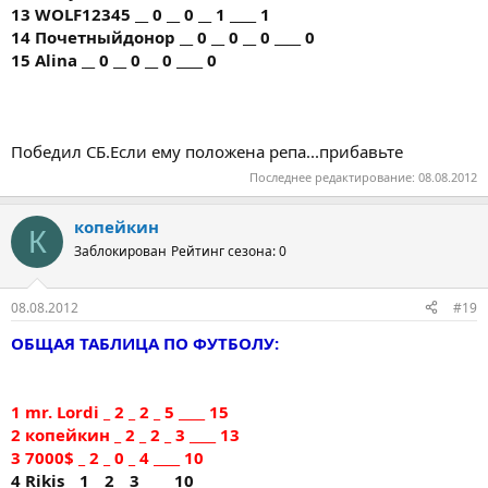
13 WOLF12345 __ 0 __ 0 __ 1 ____ 1
14 Почетныйдонор __ 0 __ 0 __ 0 ____ 0
15 Alina __ 0 __ 0 __ 0 ____ 0
Победил СБ.Если ему положена репа...прибавьте
Последнее редактирование:
08.08.2012
копейкин
К
Заблокирован
Рейтинг сезона: 0
08.08.2012
#19
ОБЩАЯ ТАБЛИЦА ПО ФУТБОЛУ:
1 mr. Lordi _ 2 _ 2 _ 5 ____ 15
2 копейкин _ 2 _ 2 _ 3 ____ 13
3 7000$ _ 2 _ 0 _ 4 ____ 10
4 Rikis _ 1 _ 2 _ 3 ____ 10