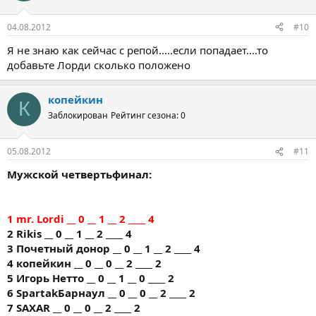
04.08.2012
#10
Я не знаю как сейчас с репой.....если попадает....то
добавьте Лорди сколько положено
копейкин
К
Заблокирован
Рейтинг сезона: 0
05.08.2012
#11
Мужской четвертьфинал:
1 mr. Lordi __ 0 __ 1 __ 2 ____ 4
2 Rikis __ 0 __ 1 __ 2 ____ 4
3 Почетный донор __ 0 __ 1 __ 2 ____ 4
4 копейкин __ 0 __ 0 __ 2 ____ 2
5 Игорь Нетто __ 0 __ 1 __ 0 ____ 2
6 SpartakБарнаул __ 0 __ 0 __ 2 ____ 2
7 SAXAR __ 0 __ 0 __ 2 ____ 2