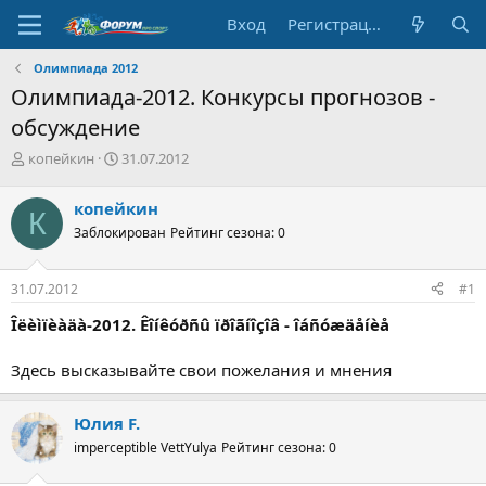
Вход
Регистрация
Олимпиада 2012
Олимпиада-2012. Конкурсы прогнозов -
обсуждение
А
Д
копейкин
31.07.2012
в
а
т
т
копейкин
К
о
а
Заблокирован
Рейтинг сезона: 0
р
н
т
а
е
ч
31.07.2012
#1
м
а
ы
л
Îëèìïèàäà-2012. Êîíêóðñû ïðîãíîçîâ - îáñóæäåíèå
а
Здесь высказывайте свои пожелания и мнения
Юлия F.
imperceptible VettYulya
Рейтинг сезона: 0