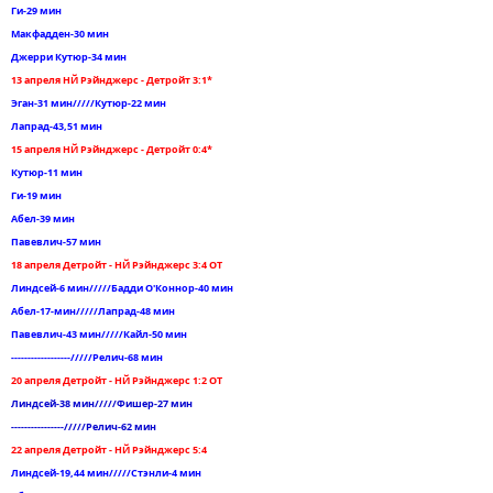
Ги-29 мин
Макфадден-30 мин
Джерри Кутюр-34 мин
13 апреля НЙ Рэйнджерс - Детройт 3:1*
Эган-31 мин/////Кутюр-22 мин
Лапрад-43,51 мин
15 апреля НЙ Рэйнджерс - Детройт 0:4*
Кутюр-11 мин
Ги-19 мин
Абел-39 мин
Павевлич-57 мин
18 апреля Детройт - НЙ Рэйнджерс 3:4 ОТ
Линдсей-6 мин/////Бадди О'Коннор-40 мин
Абел-17-мин/////Лапрад-48 мин
Павевлич-43 мин/////Кайл-50 мин
------------------/////Релич-68 мин
20 апреля Детройт - НЙ Рэйнджерс 1:2 ОТ
Линдсей-38 мин/////Фишер-27 мин
----------------/////Релич-62 мин
22 апреля Детройт - НЙ Рэйнджерс 5:4
Линдсей-19,44 мин/////Стэнли-4 мин