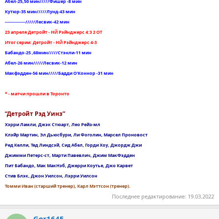
Абел-25,50 мин/////Фишер -8 мин
Кутюр-35 мин/////Лунд-43 мин
--------------/////Лесвик-42 мин
23 апреля Детройт - НЙ Рэйнджерс 4:3 2 ОТ
Итог серии: Детройт - НЙ Рэйнджерс 4-3
Бабандо-25 ,68мин/////Стэнли-11 мин
Абел-26 мин/////Лесвик-12 мин
Макфэдден-56 мин/////Бадди О'Коннор -31 мин
* - матчи прошли в Торонто
“Детройт Рэд Уинз”
Хэрри Ламли, Джэк Стюарт, Лео Рейз-мл
Клэйр Мартин, Эл Дьюсбури, Ли Фоголин, Марсел Проновост
Ред Келли, Тед Линдсэй, Сид Абел, Горди Хоу, Джордж Джи
Джимми Петерс-ст, Марти Павевлич, Джим МакФэдден
Пит Бабандо, Мак МакНэб, Джерри Коутье, Джо Карвет
Стив Блэк, Джон Уилсон, Лэрри Уилсон
Томми Иван (старший тренер), Карл Мэттсон (тренер).
Последнее редактирование:
19.03.2022
Gor1645