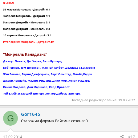
ФИНАЛ
31 марта Монреаль - Детройт 6:4
3 апреля Монреаль - Детройт 5:1
5 апреля Детройт - Монреаль 3:1
8 апреля Детройт - Монреаль 0:3
10 апреля Монреаль - Детройт 3:1
Итог серии: Монреаль - Детройт 4:1
“Монреаль Канадиэнс”
Джакус Планте, Даг Харви, Батч Бушард
Боб Тернер, Том Джонсон, Жан-Гай Талбот, Доллард Ст.Лаурент
Жан Беливо, Берни Джеффрион, Берт Олмстэд, Флойд Кёрри
Джаки Леклэйр, Маурис Ришард, Дики Мор, Хенри Ришард
Кенни Мосделл, Дон Маршалл, Клод Провост
Той Блэйк (старший тренер), Хектор Дубоис (тренер).
Последнее редактирование:
19.03.2022
Gor1645
G
Старожил форума
Рейтинг сезона: 0
12.09.2014
#17