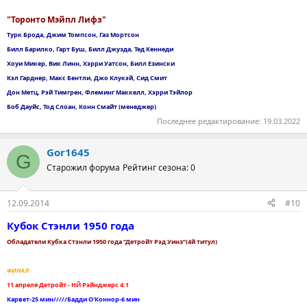
"Торонто Мэйпл Лифз"
Турк Брода, Джим Томпсон, Газ Мортсон
Билл Барилко, Гарт Буш, Билл Джузда, Тед Кеннеди
Хоуи Микер, Вик Линн, Хэрри Уатсон, Билл Езински
Кэл Гарднер, Макс Бентли, Джо Клукэй, Сид Смит
Дон Метц, Рэй Тимгрен, Флеминг Маккелл, Хэрри Тэйлор
Боб Дауйс, Тод Слоан, Конн Смайт (менеджер)
Последнее редактирование:
19.03.2022
Gor1645
G
Старожил форума
Рейтинг сезона: 0
12.09.2014
#10
Кубок Стэнли 1950 года
Обладатели Кубка Стэнли 1950 года “Детройт Рэд Уинз”(4й титул)
ФИНАЛ
11 апреля Детройт - НЙ Рэйнджерс 4:1
Карвет-25 мин/////Бадди О'Коннор-6 мин