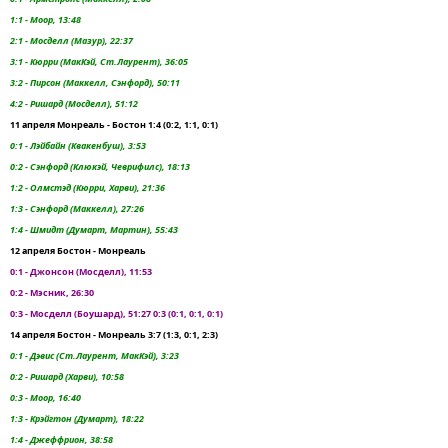
1:1 - Моор, 13:48
2:1 - Мосделл (Мазур), 22:37
3:1 - Кюрри (МакКэй, Ст.Лаурент), 36:05
3:2 - Пирсон (Маккелл, Сэнфорд), 50:11
4:2 - Ришард (Мосделл), 51:12
11 апреля Монреаль - Бостон 1:4 (0:2, 1:1, 0:1)
0:1 - Лэйбайн (Квакенбуш), 3:53
0:2 - Сэнфорд (Клюкэй, Чеврифилс), 18:13
1:2 - Олмстэд (Кюрри, Харви), 21:36
1:3 - Сэнфорд (Маккелл), 27:26
1:4 - Шмидт (Думарт, Мартин), 55:43
12 апреля Бостон - Монреаль
0:1 - Джонсон (Мосделл), 11:53
0:2 - Мэсник, 26:30
0:3 - Мосделл (Боушард), 51:27 0:3 (0:1, 0:1, 0:1)
14 апреля Бостон - Монреаль 3:7 (1:3, 0:1, 2:3)
0:1 - Дэвис (Ст.Лаурент, МакКэй), 3:23
0:2 - Ришард (Харви), 10:58
0:3 - Моор, 16:40
1:3 - Крэйгтон (Думарт), 18:22
1:4 - Джеффрион, 38:58