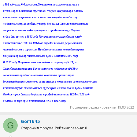
1892 году как Кубок вызова Доминиона по хоккею и назван в
честь лорда Стэнли из Престона, генерал-губернатора Канады
который пожертвовал его в качестве награды канадскому
любительскому хоккейному клубу. Вся семья Стэнли поддерживала
спорт, все сыновья и дочери играли и продвигали игру. Первый
кубок был вручен в 1893 году Монреальскому хоккейному клубу
а победители с 1893 по 1914 год определялись по результатам
матчей вызова и игры лиги. Профессиональные команды впервые
получили право претендовать на Кубок Стэнли в 1906 году.
В 1915 году Национальная хоккейная ассоциация (NHA) и
Хоккейная ассоциация Тихоокеанского побережья (PCHA)
две основные профессиональные хоккейные организации
достигли джентльменского соглашения, в котором их соответствующие
чемпионы будут сталкиваться друг с другом ежегодно за Кубок Стэнли.
Он был учрежден как де-факто трофей чемпионата НХЛ в 1926 году
а затем де-юре приз чемпионата НХЛ в 1947 году.
Последнее редактирование:
19.03.2022
Gor1645
G
Старожил форума
Рейтинг сезона: 0