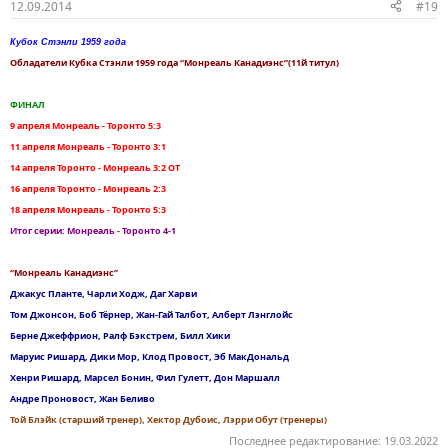
12.09.2014
#19
Кубок Стэнли 1959 года
Обладатели Кубка Стэнли 1959 года “Монреаль Канадиэнс”(11й титул)
ФИНАЛ
9 апреля Монреаль - Торонто 5:3
11 апреля Монреаль - Торонто 3:1
14 апреля Торонто - Монреаль 3:2 ОТ
16 апреля Торонто - Монреаль 2:3
18 апреля Монреаль - Торонто 5:3
Итог серии: Монреаль - Торонто 4-1
“Монреаль Канадиэнс”
Джакус Планте, Чарли Ходж, Даг Харви
Том Джонсон, Боб Тёрнер, Жан-Гай Талбот, Алберт Лэнглойс
Берне Джеффрион, Ралф Бэкстрем, Билл Хики
Маруис Ришард, Дики Мор, Клод Провост, Эб МакДональд
Хенри Ришард, Марсел Бонин, Фил Гулетт, Дон Маршалл
Андре Проновост, Жан Беливо
Той Блэйк (старший тренер), Хектор Дубоис, Лэрри Обут (тренеры)
Последнее редактирование:
19.03.2022