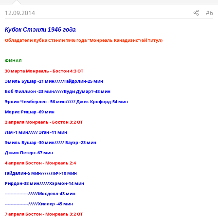
12.09.2014
#6
Кубок Стэнли 1946 года
Обладатели Кубка Стэнли 1946 года “Монреаль Канадиэнс”(6й титул)
ФИНАЛ
30 марта Монреаль - Бостон 4:3 ОТ
Эмиль Бушар -21 мин/////Гайдолин-25 мин
Боб Филлион -23 мин/////Вуди Думарт-48 мин
Эрвин Чемберлен - 56 мин///// Джек Крофорд-54 мин
Морис Ришар -69 мин
2 апреля Монреаль - Бостон 3:2 ОТ
Лач-1 мин///// Эган -11 мин
Эмиль Бушар -30 мин///// Бауэр -23 мин
Джим Петерс-67 мин
4 апреля Бостон - Монреаль 2:4
Гайдалин-5 мин/////Лич-10 мин
Рирдон-38 мин/////Хэрмон-14 мин
----------------/////Мосделл-43 мин
----------------/////Хиллер -45 мин
7 апреля Бостон - Монреаль 3:2 ОТ