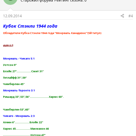
Старожил форума
Рейтинг сезона: 0
12.09.2014
#4
Кубок Стэнли 1944 года
Обладатели Кубка Стэнли 1944 года “Монреаль Канадиэнс”(5й титул)
ФИНАЛ
Монреаль - Чикаго 5:1
Уотсон 9"
Блэйк 27"................Смит 31"
Гетлайфф 31",59"
Чимберлен 45"
Монреаль-Торонто 3:1
Ришард 33",53",56".....................Хармс 60".
Чамберлен 53",60"
Чикаго - Монреаль 2:3
Алеен 6"................Блэйк 22"
Хармс 45................Макмахон 46
..............................Уотсон 47"