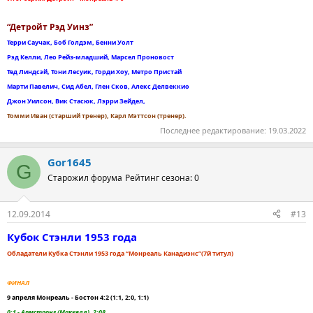
“Детройт Рэд Уинз”
Терри Саучак, Боб Голдэм, Бенни Уолт
Рэд Келли, Лео Рейз-младший, Марсел Проновост
Тед Линдсэй, Тони Лесуик, Горди Хоу, Метро Пристай
Марти Павелич, Сид Абел, Глен Сков, Алекс Делвеккио
Джон Уилсон, Вик Стасюк, Лэрри Зейдел,
Томми Иван (старший тренер), Карл Мэттсон (тренер).
Последнее редактирование:
19.03.2022
Gor1645
G
Старожил форума
Рейтинг сезона: 0
12.09.2014
#13
Кубок Стэнли 1953 года
Обладатели Кубка Стэнли 1953 года “Монреаль Канадиэнс”(7й титул)
ФИНАЛ
9 апреля Монреаль - Бостон 4:2 (1:1, 2:0, 1:1)
0:1 - Армстронг (Маккелл), 2:08