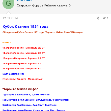
G
Старожил форума
Рейтинг сезона: 0
12.09.2014
#11
Кубок Стэнли 1951 года
Обладатели Кубка Стэнли 1951 года “Торонто Мэйпл Лифз”(9й титул)
ФИНАЛ
11 апреля Торонто - Монреаль 3:2 ОТ
14 апреля Торонто - Монреаль 2:3 ОТ
17 апреля Монреаль - Торонто 1:2 ОТ
19 апреля Монреаль - Торонто 2:3 ОТ
21 апреля Торонто - Монреаль 3:2 ОТ
Билл Барилко (от)
Итог серии: Торонто - Монреаль 4-1
“Торонто Мэйпл Лифз”
Турк Брода, Эл Роллинс, Джим Томпсон
Газ Мортсон, Билл Барилко, Билл Джузда, Ферн Флэмэн
Хай Болтон, Тед Кеннеди, Сид Смит, Тод Слоан
Кэл Гарднер, Хоуи Микер, Хэрри Уатсон, Макс Бентли