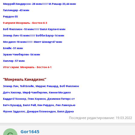
Мюррей Хендерсон -28 мин///// М.Ришар-33,44 мин
Галлиндер -43 мин
Рирдон-55
9 апреля Монреаль - Бостон 6:3
Боб Филлион -10 мин///// Билл Каули-6 мин
Элмер Лич-15 мин///// Бобби Бауэр-14 мин
Мосделл-18 мин/////- Милт Шмид=47 мин
Блейк -51 мин
Эрвин Чемберлен -54 мин
Хиллер -57 мин
Итог серии: Монреаль - Бостон 4-1
“Монреаль Канадиэнс”
Элмер Лач, Той Блэйк, Маурис Ришард, Боб Филлион
Датч Хиллер, Мерф Чамберлен, Кенни Мосделл
Бадди О`Коннор, Глен Хэрмон, Джимми Петерс-ст
Батч Бушард, Билл Рей, Кен Рирдон, Лео Ламорью
Фрэнк Эддоллс, Джерри Плэмондон, Билл Дурнэ
Последнее редактирование:
19.03.2022
Gor1645