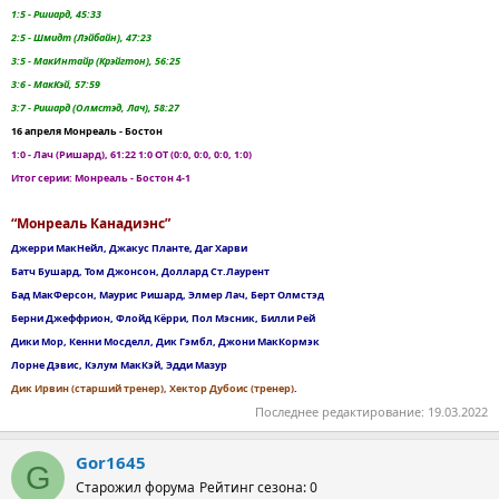
1:5 - Ршиард, 45:33
2:5 - Шмидт (Лэйбайн), 47:23
3:5 - МакИнтайр (Крэйгтон), 56:25
3:6 - МакКэй, 57:59
3:7 - Ришард (Олмстэд, Лач), 58:27
16 апреля Монреаль - Бостон
1:0 - Лач (Ришард), 61:22 1:0 ОТ (0:0, 0:0, 0:0, 1:0)
Итог серии: Монреаль - Бостон 4-1
“Монреаль Канадиэнс”
Джерри МакНейл, Джакус Планте, Даг Харви
Батч Бушард, Том Джонсон, Доллард Ст.Лаурент
Бад МакФерсон, Маурис Ришард, Элмер Лач, Берт Олмстэд
Берни Джеффрион, Флойд Кёрри, Пол Мэсник, Билли Рей
Дики Мор, Кенни Мосделл, Дик Гэмбл, Джони МакКормэк
Лорне Дэвис, Кэлум МакКэй, Эдди Мазур
Дик Ирвин (старший тренер), Хектор Дубоис (тренер)
.
Последнее редактирование:
19.03.2022
Gor1645
G
Старожил форума
Рейтинг сезона: 0