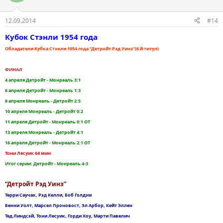
12.09.2014
#14
Кубок Стэнли 1954 года
Обладатели Кубка Стэнли 1954 года “Детройт Рэд Уинз”(6 й титул)
ФИНАЛ
4 апреля Детройт - Монреаль 3:1
6 апреля Детройт - Монреаль 1:3
8 апреля Монреаль - Детройт 2:5
10 апреля Монреаль - Детройт 0:2
11 апреля Детройт - Монреаль 0:1 ОТ
13 апреля Монреаль - Детройт 4:1
16 апреля Детройт - Монреаль 2:1 ОТ
Тони Лесуик 64 мин
Итог серии: Детройт - Монреаль 4-3
“Детройт Рэд Уинз”
Терри Саучак, Рэд Келли, Боб Голдэм
Бенни Уолт, Марсел Проновост, Эл Арбор, Кейт Эллен
Тед Линдсэй, Тони Лесуик, Горди Хоу, Марти Павелич