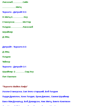
Лискомб..............Сейл
...................Метц
Торонто - Детройт 9:3
Н.Метц-3................Хоу
Станоуски............Моттер
Голдэм.................Лискомб
Шрайнер
Д.Мец
Детройт - Торонто 0:3
Д.Мец
Голдэм
Тейлор
Торонто - Детройт 3:1
Шрайнер -2 .............Сид Хоу
Пит Лангелл
“Торонто Мэйпл Лифз”
Уолли Станоуски, Сил Эппс-старший, Боб Голдэм
Горди Дриллон, Хэнк Голдап, Ерни Дикенс, Свини Шрайнер
Бако МакДональд, Боб Дэвидсон, Ник Метц, Бинго Кэмпмэн