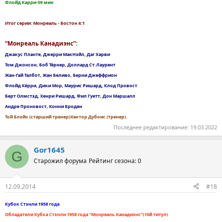
Флойд Карри-59 мин
Итог серии: Монреаль - Бостон 4:1
“Монреаль Канадиэнс”:
Джакус Планте, Джерри МакНэйл, Даг Харви
Том Джонсон, Боб Тёрнер, Доллард Ст.Лаурент
Жан-Гай Талбот, Жан Беливо, Берни Джеффрион
Флойд Кёрри, Дики Мор, Маурис Ришард, Клод Провост
Берт Олмстэд, Хенри Ришард, Фил Гуетт, Дон Маршалл
Андре Проновост, Конни Броден
Той Блэйк (старший тренер)Хектор Дубоис (тренер).
Последнее редактирование:
19.03.2022
Gor1645
G
Старожил форума
Рейтинг сезона: 0
12.09.2014
#18
Кубок Стэнли 1958 года
Обладатели Кубка Стэнли 1958 года “Монреаль Канадиэнс”(10й титул)