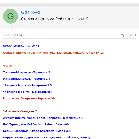
Gor1645
G
Старожил форума
Рейтинг сезона: 0
12.09.2014
#20
Кубок Стэнли 1960 года
Обладатели Кубка Стэнли 1960 года “Монреаль Канадиэнс”(12й титул)
Финал
7 апреля Монреаль - Торонто 4:2
9 апреля Монреаль - Торонто 2:1
12 апреля Торонто - Монреаль 2:5
14 апреля Торонто - Монреаль 0:4
Итог серии: Монреаль - Торонто 4-0
“Монреаль Канадиэнс”
Джакус Планте, Чарли Ходж, Даг Харви, Том Джонсон
Боб Тёрнер, Жан-Гай Талбот, Алберт Лэнглойс
Берне Джеффрион, Ралф Бэкстрем, Билл Хики
Маруис Ришард, Дики Мор, Клод Провост, Эб МакДональд