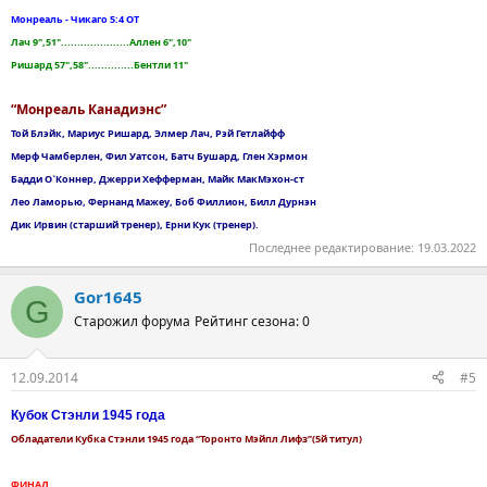
Монреаль - Чикаго 5:4 ОТ
Лач 9",51".....................Аллен 6",10"
Ришард 57",58"..............Бентли 11"
“Монреаль Канадиэнс”
Той Блэйк, Мариус Ришард, Элмер Лач, Рэй Гетлайфф
Мерф Чамберлен, Фил Уатсон, Батч Бушард, Глен Хэрмон
Бадди О`Коннер, Джерри Хефферман, Майк МакМэхон-ст
Лео Ламорью, Фернанд Мажеу, Боб Филлион, Билл Дурнэн
Дик Ирвин (старший тренер), Ерни Кук (тренер).
Последнее редактирование:
19.03.2022
Gor1645
G
Старожил форума
Рейтинг сезона: 0
12.09.2014
#5
Кубок Стэнли 1945 года
Обладатели Кубка Стэнли 1945 года “Торонто Мэйпл Лифз”(5й титул)
ФИНАЛ