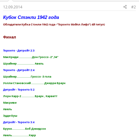
12.09.2014
#2
Кубок Стэнли 1942 года
Обладатели Кубка Стэнли 1942 года -“Торонто Мэйпл Лифз”( 4й титул)
Финал
Торонто - Детройт 2:3
МакКриди ..............Дон Гроссо -2",34"
Шрайнер .................. Авель
Торонто - Детройт 2:4
Шрайнер...............Гроссо -3 гола
Уолли Становский ..............Джерри Браун
Детройт - Торонто 5:2
Лорн Карр-2 ..............Браун , Карветт
Макриви
Авель
Эдди Буш
Детройт - Торонто 3:4
Бруно..............Боб Дэвидсон
Авель..................Карр