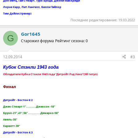
Дон Метц, Гай Стюарт, Турк Брода, Джони МакКриди
Лорне Карр, Пит Лангелл, Билли Тайлор
Тим Дэйли (тренер)
Последнее редактирование:
19.03.2022
Gor1645
G
Старожил форума
Рейтинг сезона: 0
12.09.2014
#3
Кубок Стэнли 1943 года
Обладатели Кубка Стэнли 1943 года “Детройт Рэд Уинз”(3й титул)
Финал
Детройт - Бостон 6:2
Джек Стюарт 1"...........Джексон -18"
Бруно-21",41",56" .............Демарко-58"
Авель-35"
Карветт-39"
Детройт - Бостон 4:3