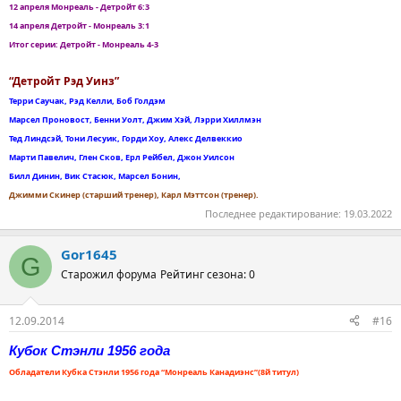
12 апреля Монреаль - Детройт 6:3
14 апреля Детройт - Монреаль 3:1
Итог серии: Детройт - Монреаль 4-3
“Детройт Рэд Уинз”
Терри Саучак, Рэд Келли, Боб Голдэм
Марсел Проновост, Бенни Уолт, Джим Хэй, Лэрри Хиллмэн
Тед Линдсэй, Тони Лесуик, Горди Хоу, Алекс Делвеккио
Марти Павелич, Глен Сков, Ерл Рейбел, Джон Уилсон
Билл Динин, Вик Стасюк, Марсел Бонин,
Джимми Скинер (старший тренер), Карл Мэттсон (тренер).
Последнее редактирование:
19.03.2022
Gor1645
G
Старожил форума
Рейтинг сезона: 0
12.09.2014
#16
Кубок Стэнли 1956 года
Обладатели Кубка Стэнли 1956 года “Монреаль Канадиэнс”(8й титул)