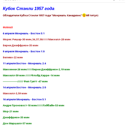
Кубок Стэнли 1957 года
Обладатели Кубка Стэнли 1957 года “Монреаль Канадиэнс”
9й титул)
ФИНАЛ
6 апреля Монреаль - Бостон 5:1
Морис Ришар-30 мин,34,37,58/////Маккелл-28 мин
Берни Джеффрион-35 мин
9 апреля Монреаль - Бостон 1:0
Беливо-22 мин
11 апреля Бостон - Монреаль 2:4
Маккенни-26 мин/////Берни Джеффрион-2,19 мин
Маккелл-59 мин /////Флойд Карри -14 мин
-----------------///// Фил Гуетт -47 мин
14 апреля Бостон - Монреаль 2:0
Маккелл-3,59 мин
16 апреля Монреаль - Бостон 5:1
Андре Проновост-18 мин/////Лэйбайн-53 мин
Мор-21 мин
Джеффрион-35 мин
Дон Маршалл-57 мин