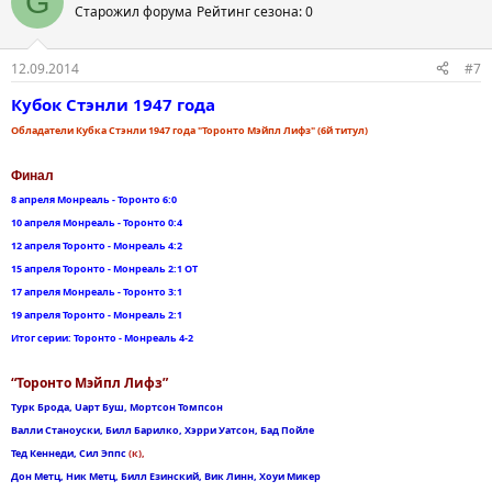
G
Старожил форума
Рейтинг сезона: 0
12.09.2014
#7
Кубок Стэнли 1947 года
Обладатели Кубка Стэнли 1947 года "Торонто Мэйпл Лифз" (6й титул)
Финал
8 апреля Монреаль - Торонто 6:0
10 апреля Монреаль - Торонто 0:4
12 апреля Торонто - Монреаль 4:2
15 апреля Торонто - Монреаль 2:1 ОТ
17 апреля Монреаль - Торонто 3:1
19 апреля Торонто - Монреаль 2:1
Итог серии: Торонто - Монреаль 4-2
“Торонто Мэйпл Лифз”
Турк Брода, Uарт Буш, Мортсон Томпсон
Валли Станоуски, Билл Барилко, Хэрри Уатсон, Бад Пойле
Тед Кеннеди, Сил Эппс
(к),
Дон Метц, Ник Метц, Билл Езинский, Вик Линн, Хоуи Микер