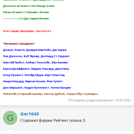
Джонсон-45 мин/////М.Ришар-2 мин
Риган-53 мин/////Беливо -26 мин
-----------------/////Дуг Харви-59 мин
Итог серии: Монреаль - Бостон 4:2
“Монреаль Канадиэнс”
Джакус Планте, Джерри МакНэйл, Даг Харви
Том Джонсон, Боб Тёрнер, Доллард Ст.Лаурент
Жан-Гай Талбот, Алберт Лэнглойс, Жан Беливо
Берни Джеффрион, Маурис Ришард, Дики Мор
Клод Провост, Флойд Кёрри, Берт Олмстэд
Хенри Ришард, Марсел Бонин, Фил Гулетт
Дон Маршалл, Андре Проновост, Конни Броден
Той Блэйк (старший тренер), Хектор Дубоис, Лэрри Обут (тренеры)
.
Последнее редактирование:
19.03.2022
Gor1645
G
Старожил форума
Рейтинг сезона: 0