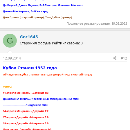
До Клукэй, Дэнни Леуики, Рэй Тимгрен, Флеминг Маккелл
Джони МакКормэк, Боб Хассард,
Джо Примо (старший тренер), Тим Дэйли (тренер)
.
Последнее редактирование:
19.03.2022
Gor1645
G
Старожил форума
Рейтинг сезона: 0
12.09.2014
#12
Кубок Стэнли 1952 года
Обладатели Кубка Стэнли 1952 года “Детройт Рэд Уинз”(5й титул)
ФИНАЛ
11 апреля Монреаль - Детройт 1:3
Джонсон-51 мин/////Лесвик-23,48 минДжонсон-51 мин
--------------------------Линдсей-59 мин
14 апреля Монреаль - Детройт 1:2
17 апреля Детройт - Монреаль 3:0
19 апреля Детройт - Монреаль 3:0
Итог серии: Детройт - Монреаль 4-0