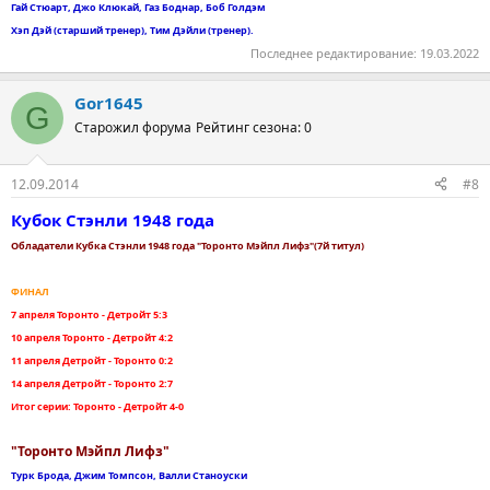
Гай Стюарт, Джо Клюкай, Газ Боднар, Боб Голдэм
Хэп Дэй (старший тренер), Тим Дэйли (тренер).
Последнее редактирование:
19.03.2022
Gor1645
G
Старожил форума
Рейтинг сезона: 0
12.09.2014
#8
Кубок Стэнли 1948 года
Обладатели Кубка Стэнли 1948 года "Торонто Мэйпл Лифз"(7й титул)
ФИНАЛ
7 апреля Торонто - Детройт 5:3
10 апреля Торонто - Детройт 4:2
11 апреля Детройт - Торонто 0:2
14 апреля Детройт - Торонто 2:7
Итог серии: Торонто - Детройт 4-0
"Торонто Мэйпл Лифз"
Турк Брода, Джим Томпсон, Валли Станоуски