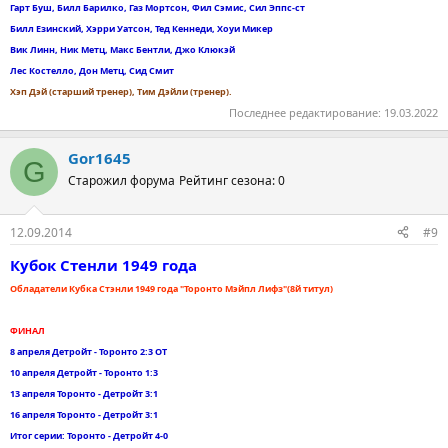
Гарт Буш, Билл Барилко, Газ Мортсон, Фил Сэмис, Сил Эппс-ст
Билл Езинский, Хэрри Уатсон, Тед Кеннеди, Хоуи Микер
Вик Линн, Ник Метц, Макс Бентли, Джо Клюкэй
Лес Костелло, Дон Метц, Сид Смит
Хэп Дэй (старший тренер), Тим Дэйли (тренер).
Последнее редактирование:
19.03.2022
Gor1645
G
Старожил форума
Рейтинг сезона: 0
12.09.2014
#9
Кубок Стенли 1949 года
Обладатели Кубка Стэнли 1949 года "Торонто Мэйпл Лифз"(8й титул)
ФИНАЛ
8 апреля Детройт - Торонто 2:3 ОТ
10 апреля Детройт - Торонто 1:3
13 апреля Торонто - Детройт 3:1
16 апреля Торонто - Детройт 3:1
Итог серии: Торонто - Детройт 4-0