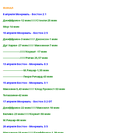
ФИНАЛ
8 апреля Монреаль - Бостон 2:1
Джеффрион-12 мин/////Стэнли-25 мин
Мор-14 мин
10 апреля Монреаль - Бостон 2:5
Джеффрион-3 мин///// Джонсон-1 мин
Дуг Харви -27 мин///// Маккенни-7 мин
-------------------/////Корват -17 мин
-------------------/////Риган 25,57 мин
13 апреля Бостон - Монреаль 0:3
-
----------------------М.Ришар-1,55 мин
-----------------------Генри Ричард-43 мин
15 апреля Бостон - Монреаль 3:1
Маккени-5,43 мин///// Клод Провост-53 мин
Топаззини-42 мин
17 апреля Монреаль - Бостон 3:2 ОТ
Джеффрион-22 мин/////Маккелл-18 мин
Беливо-23 мин/////Корват-50-мин
М.Ришар-66 мин
20 апреля Бостон - Монреаль 3:5
Маккенни-18 мин/////Джеффрион-1,39 мин