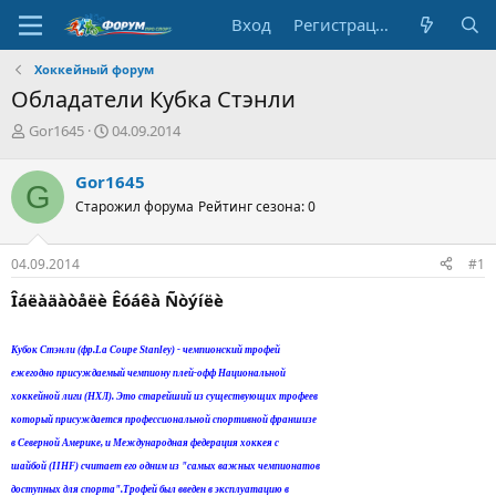
Вход
Регистрация
Хоккейный форум
Обладатели Кубка Стэнли
А
Д
Gor1645
04.09.2014
в
а
т
т
Gor1645
G
о
а
Старожил форума
Рейтинг сезона: 0
р
н
т
а
е
ч
04.09.2014
#1
м
а
ы
л
Îáëàäàòåëè Êóáêà Ñòýíëè
а
Кубок Стэнли (фр.La Coupe Stanley) - чемпионский трофей
ежегодно присуждаемый чемпиону плей-офф Национальной
хоккейной лиги (НХЛ). Это старейший из существующих трофеев
который присуждается профессиональной спортивной франшизе
в Северной Америке, и Международная федерация хоккея с
шайбой (IIHF) считает его одним из "самых важных чемпионатов
доступных для спорта".Трофей был введен в эксплуатацию в