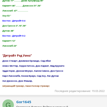
Дуглас-17"..........Джек Кроуфорд-30"
Карветт-46"..........Джексон-31",56"
Лискомб -47"...............
Хоу-53 "
Бостон - Детройт 0:4
Дон Гроссо-3",10",59"
Дуглас-48"
Бостон - Детройт 0:2
Карветт-12"
Лискомб-23"
“Детройт Рэд Уинз”
Джэк Стюарт, Джимми Орландо, Сид Абел
Алекс Моттер, Хэрри Уатсон, Джо Карвет, Мад Брунето
Эдди Уэрес, Джони Моуэрс, Калли Симон, Дон Гроссо
Карл Лискомбе, Конни Браун, Сид Хоу, Лес Дуглас
Хэл Джэксон, Джо Фишер,
(играющий тренер), Хани Уолкер (тренер)
Последнее редактирование:
19.03.2022
Gor1645
G