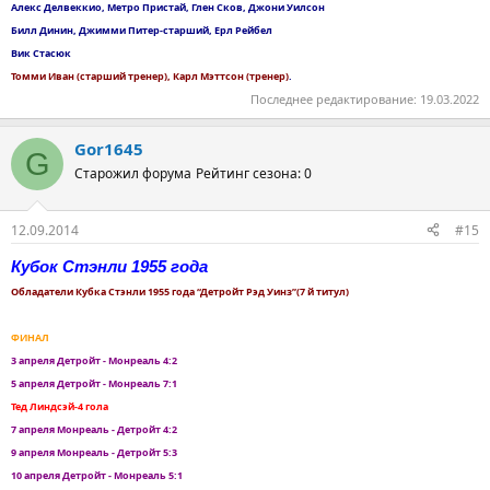
Алекс Делвеккио, Метро Пристай, Глен Сков, Джони Уилсон
Билл Динин, Джимми Питер-старший, Ерл Рейбел
Вик Стасюк
Томми Иван (старший тренер), Карл Мэттсон (тренер)
.
Последнее редактирование:
19.03.2022
Gor1645
G
Старожил форума
Рейтинг сезона: 0
12.09.2014
#15
Кубок Стэнли 1955 года
Обладатели Кубка Стэнли 1955 года “Детройт Рэд Уинз”(7 й титул)
ФИНАЛ
3 апреля Детройт - Монреаль 4:2
5 апреля Детройт - Монреаль 7:1
Тед Линдсэй-4 гола
7 апреля Монреаль - Детройт 4:2
9 апреля Монреаль - Детройт 5:3
10 апреля Детройт - Монреаль 5:1