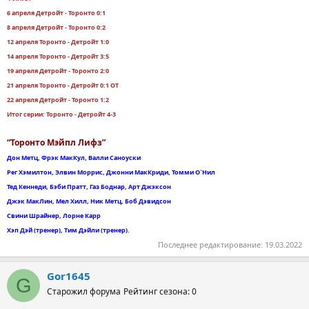
6 апреля Детройт - Торонто 0:1
8 апреля Детройт - Торонто 0:2
12 апреля Торонто - Детройт 1:0
14 апреля Торонто - Детройт 3:5
19 апреля Детройт - Торонто 2:0
21 апреля Торонто - Детройт 0:1 ОТ
22 апреля Детройт - Торонто 1:2
Итог серии: Торонто - Детройт 4-3
“Торонто Мэйпл Лифз”
Дон Метц, Фрэк МакКул, Валли Саноуски
Рег Хэмилтон, Элвин Моррис, Джонни МакКриди, Томми О`Нил
Тед Кеннеди, Бэби Пратт, Газ Боднар, Арт Джэксон
Джэк МакЛин, Мел Хилл, Ник Метц, Боб Дэвидсон
Свини Шрайнер, Лорне Карр
Хэп Дэй (тренер), Тим Дэйли (тренер).
Последнее редактирование:
19.03.2022
Gor1645
G
Старожил форума
Рейтинг сезона: 0