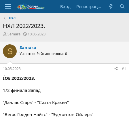
Вход
Регистрация
НХЛ
НХЛ 2022/2023.
А
Д
Samara
10.05.2023
в
а
т
т
Samara
S
о
а
Участник
Рейтинг сезона: 0
р
н
т
а
е
ч
10.05.2023
#1
м
а
ы
л
ÍÕË 2022/2023.
а
1/2 финала Запад
"Даллас Старз" - "Сиэтл Кракен"
"Вегас Голден Найтс" - "Эдмонтон Ойлерз"
-----------------------------------------------------------------------