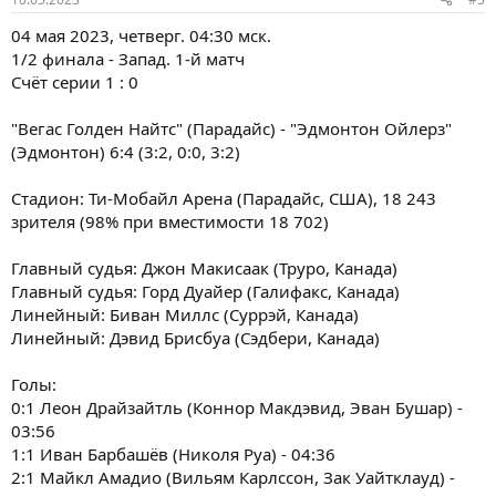
04 мая 2023, четверг. 04:30 мск.
1/2 финала - Запад. 1-й матч
Счёт серии 1 : 0
"Вегас Голден Найтс" (Парадайс) - "Эдмонтон Ойлерз"
(Эдмонтон) 6:4 (3:2, 0:0, 3:2)
Стадион: Ти-Мобайл Арена (Парадайс, США), 18 243
зрителя (98% при вместимости 18 702)
Главный судья: Джон Макисаак (Труро, Канада)
Главный судья: Горд Дуайер (Галифакс, Канада)
Линейный: Биван Миллс (Суррэй, Канада)
Линейный: Дэвид Брисбуа (Сэдбери, Канада)
Голы:
0:1 Леон Драйзайтль (Коннор Макдэвид, Эван Бушар) -
03:56
1:1 Иван Барбашёв (Николя Руа) - 04:36
2:1 Майкл Амадио (Вильям Карлссон, Зак Уайтклауд) -