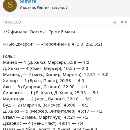
Samara
S
Участник
Рейтинг сезона: 0
10.05.2023
#10
1/2 финала "Восток". Третий матч
«Нью-Джерси» — «Каролина» 8:4 (3:0, 2:2, 3:2)
Голы:
Майер — 1 (Д. Хьюз, Мерсер), 5:58 — 1:0
Д. Хьюз — 4 (Смит, Мерсер), 10:55 — 2:0
Маклеод — 2 (мен., Хишир, Марино), 12:31 — 3:0
Хишир — 1 (Братт, Палат), 20:53 — 4:0
Ахо — 5 (Джарвис, Слэвин), 22:00 — 4:1
Сиверсон — 1 (Л. Хьюз, Д. Хьюз), 25:33 — 5:1
Мартинук — 2 (мен., буллит), 32:18 — 5:2
Вуд — 2 (Марино, Ванечек), 43:08 — 6:2
Д. Хьюз — 5 (Мерсер, Зигенталер), 45:17 — 7:2
Стаал — 2 (мен., Мартинук), 47:21 — 7:3
Джарвис — 4 (мен., Фаст), 48:11 — 7:4
Палат — 3 (бол., Братт, Л. Хьюз), 50:47 — 8:4.