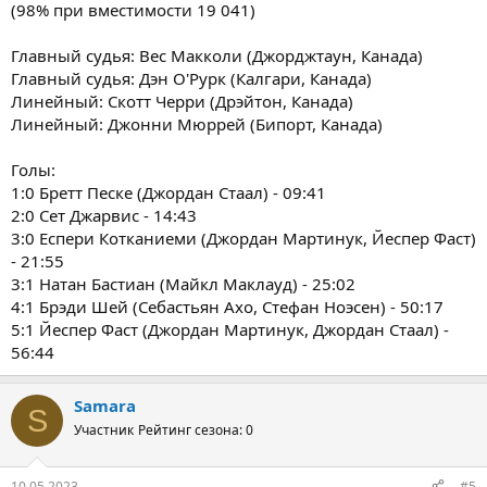
(98% при вместимости 19 041)
Главный судья: Вес Макколи (Джорджтаун, Канада)
Главный судья: Дэн О'Рурк (Калгари, Канада)
Линейный: Скотт Черри (Дрэйтон, Канада)
Линейный: Джонни Мюррей (Бипорт, Канада)
Голы:
1:0 Бретт Песке (Джордан Стаал) - 09:41
2:0 Сет Джарвис - 14:43
3:0 Еспери Котканиеми (Джордан Мартинук, Йеспер Фаст)
- 21:55
3:1 Натан Бастиан (Майкл Маклауд) - 25:02
4:1 Брэди Шей (Себастьян Ахо, Стефан Ноэсен) - 50:17
5:1 Йеспер Фаст (Джордан Мартинук, Джордан Стаал) -
56:44
Samara
S
Участник
Рейтинг сезона: 0
10.05.2023
#5