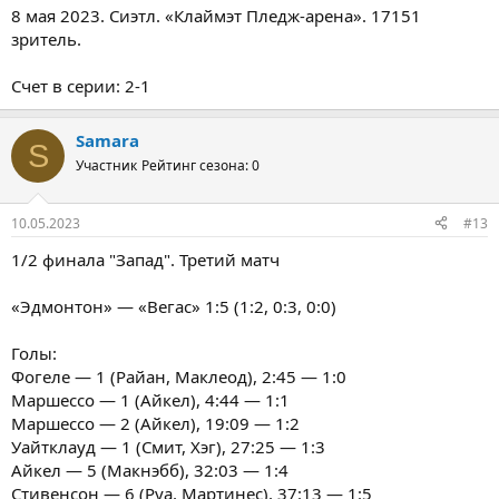
8 мая 2023. Сиэтл. «Клаймэт Пледж-арена». 17151
зритель.
Счет в серии: 2-1
Samara
S
Участник
Рейтинг сезона: 0
10.05.2023
#13
1/2 финала "Запад". Третий матч
«Эдмонтон» — «Вегас» 1:5 (1:2, 0:3, 0:0)
Голы:
Фогеле — 1 (Райан, Маклеод), 2:45 — 1:0
Маршессо — 1 (Айкел), 4:44 — 1:1
Маршессо — 2 (Айкел), 19:09 — 1:2
Уайтклауд — 1 (Смит, Хэг), 27:25 — 1:3
Айкел — 5 (Макнэбб), 32:03 — 1:4
Стивенсон — 6 (Руа, Мартинес), 37:13 — 1:5