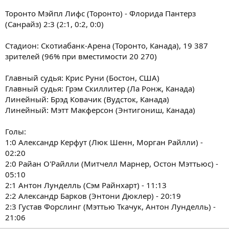
Торонто Мэйпл Лифс (Торонто) - Флорида Пантерз
(Санрайз) 2:3 (2:1, 0:2, 0:0)
Стадион: Скотиабанк-Арена (Торонто, Канада), 19 387
зрителей (96% при вместимости 20 270)
Главный судья: Крис Руни (Бостон, США)
Главный судья: Грэм Скиллитер (Ла Ронж, Канада)
Линейный: Брэд Ковачик (Вудсток, Канада)
Линейный: Мэтт Макферсон (Энтигониш, Канада)
Голы:
1:0 Александр Керфут (Люк Шенн, Морган Райлли) -
02:20
2:0 Райан О'Райлли (Митчелл Марнер, Остон Мэттьюс) -
05:10
2:1 Антон Лунделль (Сэм Райнхарт) - 11:13
2:2 Александр Барков (Энтони Дюклер) - 20:19
2:3 Густав Форслинг (Мэттью Ткачук, Антон Лунделль) -
21:06