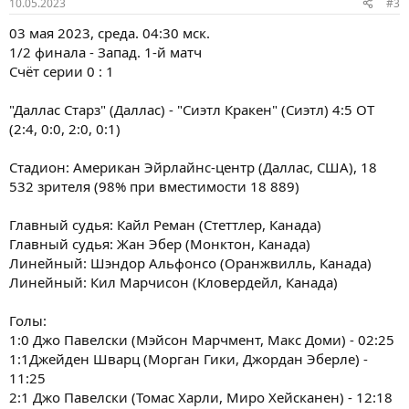
10.05.2023
#3
03 мая 2023, среда. 04:30 мск.
1/2 финала - Запад. 1-й матч
Счёт серии 0 : 1
"Даллас Старз" (Даллас) - "Сиэтл Кракен" (Сиэтл) 4:5 ОТ
(2:4, 0:0, 2:0, 0:1)
Стадион: Американ Эйрлайнс-центр (Даллас, США), 18
532 зрителя (98% при вместимости 18 889)
Главный судья: Кайл Реман (Стеттлер, Канада)
Главный судья: Жан Эбер (Монктон, Канада)
Линейный: Шэндор Альфонсо (Оранжвилль, Канада)
Линейный: Кил Марчисон (Кловердейл, Канада)
Голы:
1:0 Джо Павелски (Мэйсон Марчмент, Макс Доми) - 02:25
1:1Джейден Шварц (Морган Гики, Джордан Эберле) -
11:25
2:1 Джо Павелски (Томас Харли, Миро Хейсканен) - 12:18