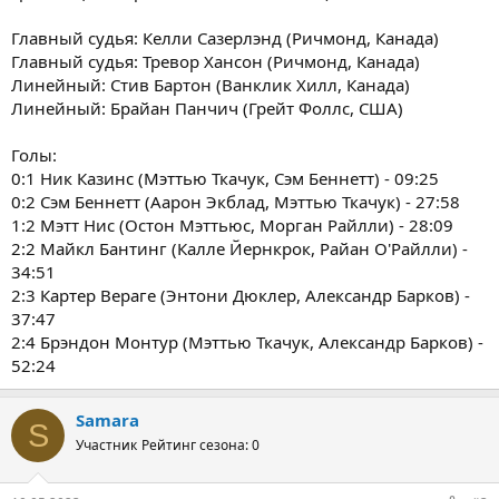
Главный судья: Келли Сазерлэнд (Ричмонд, Канада)
Главный судья: Тревор Хансон (Ричмонд, Канада)
Линейный: Стив Бартон (Ванклик Хилл, Канада)
Линейный: Брайан Панчич (Грейт Фоллс, США)
Голы:
0:1 Ник Казинс (Мэттью Ткачук, Сэм Беннетт) - 09:25
0:2 Сэм Беннетт (Аарон Экблад, Мэттью Ткачук) - 27:58
1:2 Мэтт Нис (Остон Мэттьюс, Морган Райлли) - 28:09
2:2 Майкл Бантинг (Калле Йернкрок, Райан О'Райлли) -
34:51
2:3 Картер Вераге (Энтони Дюклер, Александр Барков) -
37:47
2:4 Брэндон Монтур (Мэттью Ткачук, Александр Барков) -
52:24
Samara
S
Участник
Рейтинг сезона: 0