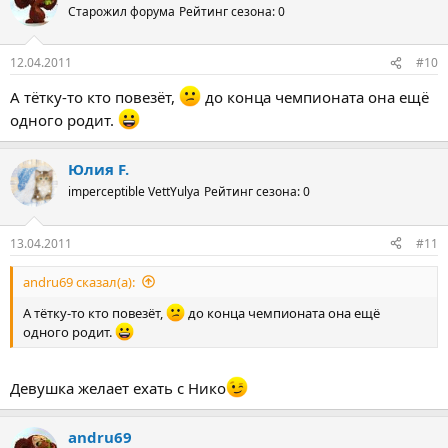
Старожил форума
Рейтинг сезона: 0
12.04.2011
#10
А тётку-то кто повезёт,
до конца чемпионата она ещё
одного родит.
Юлия F.
imperceptible VettYulya
Рейтинг сезона: 0
13.04.2011
#11
andru69 сказал(а):
А тётку-то кто повезёт,
до конца чемпионата она ещё
одного родит.
Девушка желает ехать с Нико
andru69