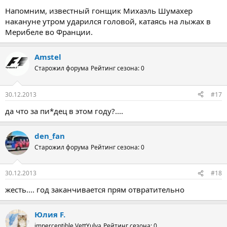
Напомним, известный гонщик Михаэль Шумахер
накануне утром ударился головой, катаясь на лыжах в
Мерибеле во Франции.
Amstel
Старожил форума
Рейтинг сезона: 0
30.12.2013
#17
да что за пи*дец в этом году?....
den_fan
Старожил форума
Рейтинг сезона: 0
30.12.2013
#18
жесть.... год заканчивается прям отвратительно
Юлия F.
imperceptible VettYulya
Рейтинг сезона: 0