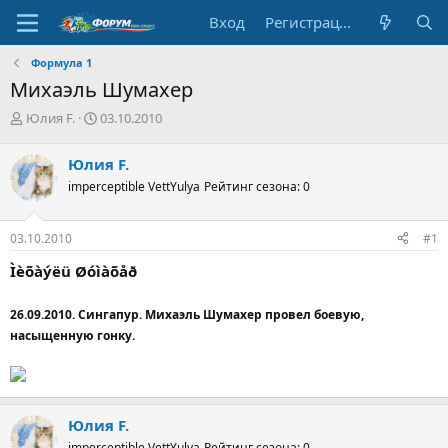
Вход
Регистрация
Формула 1
Михаэль Шумахер
А
Д
Юлия F.
03.10.2010
в
а
т
т
Юлия F.
о
а
imperceptible VettYulya
Рейтинг сезона: 0
р
н
т
а
е
ч
03.10.2010
#1
м
а
ы
л
Ìèõàýëü Øóìàõåð
а
26.09.2010. Сингапур. Михаэль Шумахер провел боевую,
насыщенную гонку.
Юлия F.
imperceptible VettYulya
Рейтинг сезона: 0