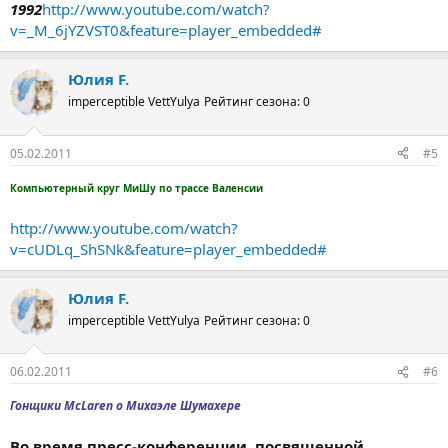
1992
http://www.youtube.com/watch?
v=_M_6jYZVST0&feature=player_embedded#
Юлия F.
imperceptible VettYulya
Рейтинг сезона: 0
05.02.2011
#5
Компьютерный круг МиШу по трассе Валенсии
http://www.youtube.com/watch?
v=cUDLq_ShSNk&feature=player_embedded#
Юлия F.
imperceptible VettYulya
Рейтинг сезона: 0
06.02.2011
#6
Гонщики McLaren о Михаэле Шумахере
Во время пресс-конференции, посвященной