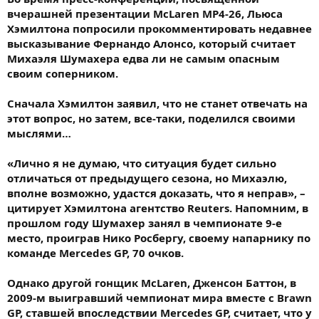
вчерашней презентации McLaren МР4-26, Льюса
Хэмилтона попросили прокомментировать недавнее
высказывание Фернандо Алонсо, который считает
Михаэля Шумахера едва ли не самым опасным
своим соперником.
Сначала Хэмилтон заявил, что не станет отвечать на
этот вопрос, но затем, все-таки, поделился своими
мыслями…
«Лично я не думаю, что ситуация будет сильно
отличаться от предыдущего сезона, но Михаэлю,
вполне возможно, удастся доказать, что я неправ», –
цитирует Хэмилтона агентство Reuters. Напомним, в
прошлом году Шумахер занял в чемпионате 9-е
место, проиграв Нико Росбергу, своему напарнику по
команде Mercedes GP, 70 очков.
Однако другой гонщик McLaren, Дженсон Баттон, в
2009-м выигравший чемпионат мира вместе с Brawn
GP, ставшей впоследствии Mercedes GP, считает, что у