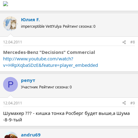
Юлия F.
imperceptible VettYulya
Рейтинг сезона: 0
12.04.2011
#8
Mercedes-Benz "Decisions" Commercial
http://www.youtube.com/watch?
v=HRpXqbaSDzE&feature=player_embedded
репут
Р
Участник
Рейтинг сезона: 0
12.04.2011
#9
Шумахер ??? - кишка тонка Росберг будет выше,а Шума
-8-9-тый
andru69