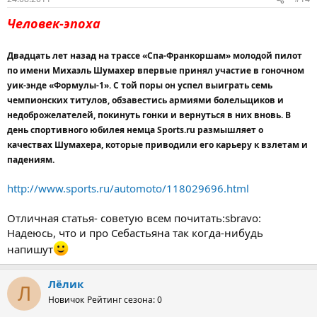
Человек-эпоха
Двадцать лет назад на трассе «Спа-Франкоршам» молодой пилот
по имени Михаэль Шумахер впервые принял участие в гоночном
уик-энде «Формулы-1». С той поры он успел выиграть семь
чемпионских титулов, обзавестись армиями болельщиков и
недоброжелателей, покинуть гонки и вернуться в них вновь. В
день спортивного юбилея немца Sports.ru размышляет о
качествах Шумахера, которые приводили его карьеру к взлетам и
падениям.
http://www.sports.ru/automoto/118029696.html
Отличная статья- советую всем почитать:sbravo:
Надеюсь, что и про Себастьяна так когда-нибудь
напишут
Лёлик
Л
Новичок
Рейтинг сезона: 0