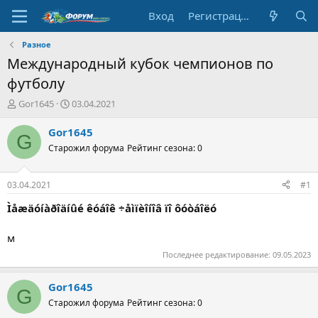
Вход
Регистрация
Разное
Международный кубок чемпионов по
футболу
А
Д
Gor1645
03.04.2021
в
а
т
т
Gor1645
G
о
а
Старожил форума
Рейтинг сезона: 0
р
н
т
а
е
ч
03.04.2021
#1
м
а
ы
л
Ìåæäóíàðîäíûé êóáîê ÷åìïèîíîâ ïî ôóòáîëó
а
м
Последнее редактирование:
09.05.2023
Gor1645
G
Старожил форума
Рейтинг сезона: 0