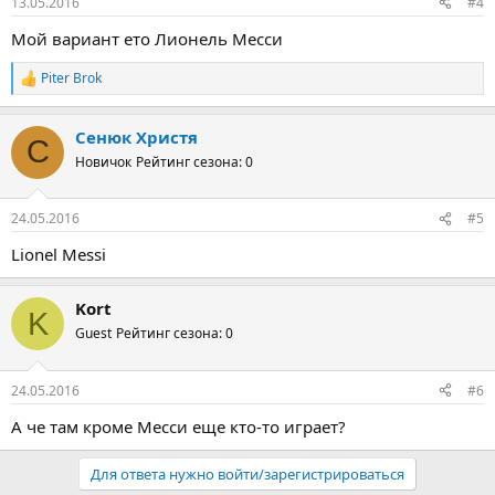
13.05.2016
#4
Мой вариант ето Лионель Месси
Piter Brok
Р
е
а
Сенюк Христя
к
С
ц
Новичок
Рейтинг сезона: 0
и
и
:
24.05.2016
#5
Lionel Messi
Kort
K
Guest
Рейтинг сезона: 0
24.05.2016
#6
А че там кроме Месси еще кто-то играет?
Для ответа нужно войти/зарегистрироваться