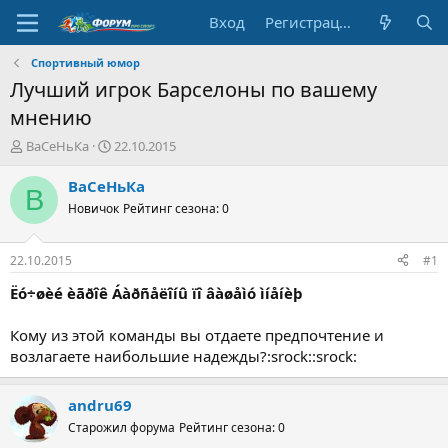
Вход
Регистрация
Спортивный юмор
Лучший игрок Барселоны по вашему
мнению
А
Д
ВаСеНьКа
22.10.2015
в
а
т
т
ВаСеНьКа
В
о
а
Новичок
Рейтинг сезона: 0
р
н
т
а
е
ч
22.10.2015
#1
м
а
ы
л
Ëó÷øèé èãðîê Áàðñåëîíû ïî âàøåìó ìíåíèþ
а
Кому из этой команды вы отдаете предпочтение и
возлагаете наибольшие надежды?:srock::srock:
andru69
Старожил форума
Рейтинг сезона: 0