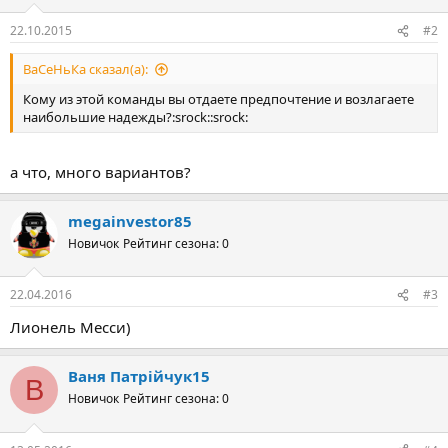
22.10.2015
#2
ВаСеНьКа сказал(а):
Кому из этой команды вы отдаете предпочтение и возлагаете
наибольшие надежды?:srock::srock:
а что, много вариантов?
megainvestor85
Новичок
Рейтинг сезона: 0
22.04.2016
#3
Лионель Месси)
Ваня Патрійчук15
В
Новичок
Рейтинг сезона: 0