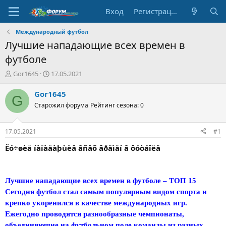
Вход
Регистрация
Международный футбол
Лучшие нападающие всех времен в
футболе
А
Д
Gor1645
17.05.2021
в
а
т
т
Gor1645
G
о
а
Старожил форума
Рейтинг сезона: 0
р
н
т
а
е
ч
17.05.2021
#1
м
а
ы
л
Ëó÷øèå íàïàäàþùèå âñåõ âðåìåí â ôóòáîëå
а
Лучшие нападающие всех времен в футболе – ТОП 15
Сегодня футбол стал самым популярным видом спорта и
крепко укоренился в качестве международных игр.
Ежегодно проводятся разнообразные чемпионаты,
объединяющие на футбольном поле команды из разных