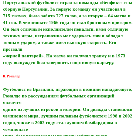
Португальский футболист играл за команды «Бенфике» и за
сборную Португалии. За первую команду он участвовал в
715 матчах, было забито 727 голов, а за вторую – 64 матча и
41 гол. В чемпионате 1966 года он стал бронзовым призером.
Он был отличным исполнителем пенальти, имел отличную
технику игры, несравненно мог удержать мяч и обладал
точным ударом, а также имел высокую скорость. Его
прозвали
«черной пантерой». На матче он получил травму и в 1973
году вынужден был завершить спортивную карьеру.
8. Роналдо
Футболист из Бразилии, играющий в позиции нападающего,
Роналдо по рассуждениям футбольных организаций
является
одним из лучших игроков в истории. Он дважды становился
чемпионом мира, лучшим полевым футболистом 1998 и 2002
годов, также в 2002 году стал лучшим бомбардиром в
чемпионате
мира, был рекордсменом по числу забитых голов,