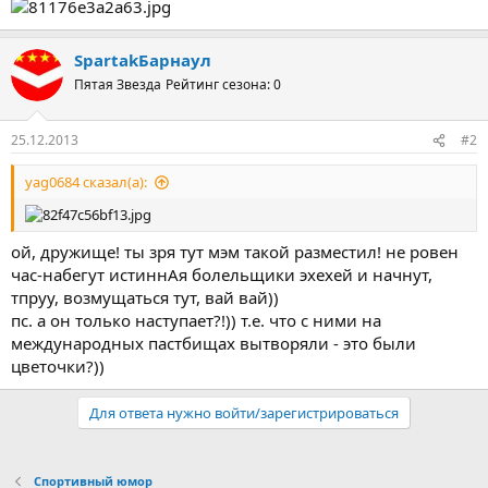
SpartakБарнаул
Пятая Звезда
Рейтинг сезона: 0
25.12.2013
#2
yag0684 сказал(а):
ой, дружище! ты зря тут мэм такой разместил! не ровен
час-набегут истиннАя болельщики эхехей и начнут,
тпруу, возмущаться тут, вай вай))
пс. а он только наступает?!)) т.е. что с ними на
международных пастбищах вытворяли - это были
цветочки?))
Для ответа нужно войти/зарегистрироваться
Спортивный юмор