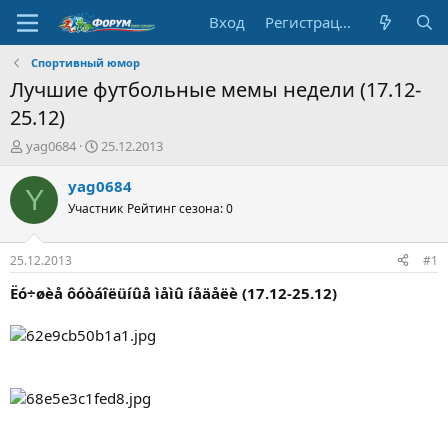
Вход
Регистрация
Спортивный юмор
Лучшие футбольные мемы недели (17.12-
25.12)
А
Д
yag0684
25.12.2013
в
а
т
т
yag0684
Y
о
а
Участник
Рейтинг сезона: 0
р
н
т
а
е
ч
25.12.2013
#1
м
а
ы
л
Ëó÷øèå ôóòáîëüíûå ìåìû íåäåëè (17.12-25.12)
а