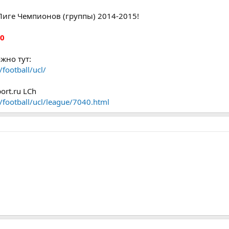
Лиге Чемпионов (группы) 2014-2015!
e0
жно тут:
football/ucl/
rt.ru LCh
/football/ucl/league/7040.html