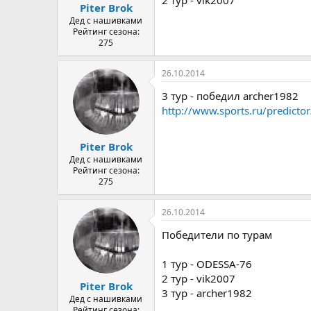
2 тур - vik2007
Piter Brok
Дед с нашивками
Рейтинг сезона:
275
26.10.2014
3 тур - победил archer1982
http://www.sports.ru/predicto
Piter Brok
Дед с нашивками
Рейтинг сезона:
275
26.10.2014
Победители по турам
1 тур - ODESSA-76
2 тур - vik2007
Piter Brok
3 тур - archer1982
Дед с нашивками
Рейтинг сезона: