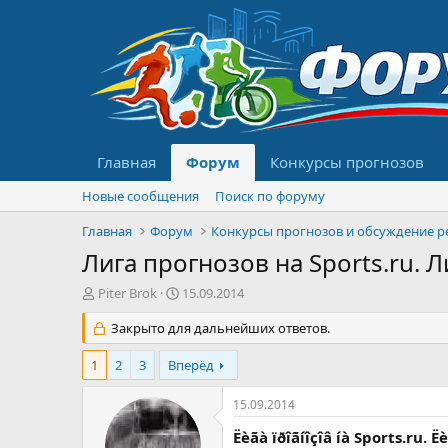
Главная
Форум
Конкурсы прогнозов
Новые сообщения
Поиск по форуму
Главная
Форум
Лига прогнозов на Sports.ru. 
А
Д
Piter Brok
15.09.2014
в
а
т
Закрыто для дальнейших ответов.
т
о
а
р
н
1
2
3
Вперёд
т
а
е
ч
15.09.2014
м
а
ы
л
Ëèãà ïðîãíîçîâ íà Sports.ru. Ë