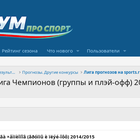
Рейтинг сезона
Что нового
Пользователи
Конкурсы прогнозов и обсуждение результатов
Прогнозы. Другие конкурсы
Лига прогнозов на sports.
Лига Чемпионов (группы и плэй-офф) 
èãà ×åìïèîíîâ (ãðóïïû è ïëýé-îôô) 2014/2015