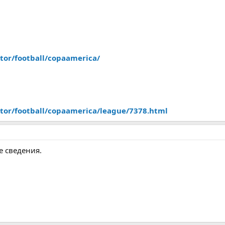
tor/football/copaamerica/
ctor/football/copaamerica/league/7378.html
е сведения.