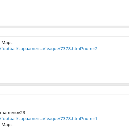
– Марс
or/football/copaamerica/league/7378.html?num=2
egamamenov23
or/football/copaamerica/league/7378.html?num=1
– Марс