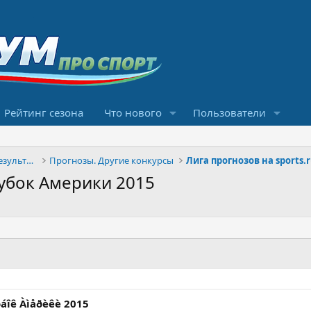
Рейтинг сезона
Что нового
Пользователи
Конкурсы прогнозов и обсуждение результатов
Прогнозы. Другие конкурсы
Лига прогнозов на sports.
Кубок Америки 2015
Êóáîê Àìåðèêè 2015