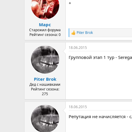
+
Марс
Старожил форума
Piter Brok
Р
Рейтинг сезона: 0
е
а
18.06.2015
к
ц
Групповой этап 1 тур - Ser
и
и
:
Piter Brok
Дед с нашивками
Рейтинг сезона:
275
18.06.2015
Репутация не начисляется -