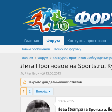
Главная
Форум
Конкурсы прогнозов
Новые сообщения
Поиск по форуму
Главная
Форум
Лига Прогнозов на Sports.ru. 
А
Д
Piter Brok
13.06.2015
в
а
т
Закрыто для дальнейших ответов.
т
о
а
р
н
1
2
Вперёд
т
а
е
ч
13.06.2015
м
а
ы
л
Ëèãà Ïðîãíîçîâ íà Sports.ru. 