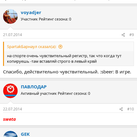
voyadjer
Участник
Рейтинг сезона: 0
21.07.2014
#9
SpartakБарнаул сказал(а):
на спорте очень чувствительный регистр, так что когда тут
копируешь -там вставляй строго в левый крвй
Спасибо, действительно чувствительный. :sbeer: В игре.
ПАВЛОДАР
Активный участник
Рейтинг сезона: 0
22.07.2014
#10
sweta
GEK