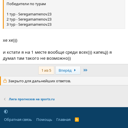
Победители по турам
1 тур - Seregamamenov23
2 тур - Seregamamenov23
3 тур - Seregamamenov23
хе хе)))
и кстати я на 1 месте вообще среди всех))) капец)) я
думал там такого не возможно))
Последняя
1 из 5
Вперёд
Закрыто для дальнейших ответов.
Лига прогнозов на sports.ru
Обратная связь
Помощь
Главная
R
S
S