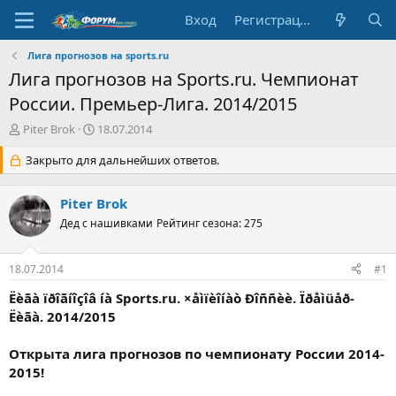
Вход
Регистрация
Лига прогнозов на sports.ru
Лига прогнозов на Sports.ru. Чемпионат
России. Премьер-Лига. 2014/2015
А
Д
Piter Brok
18.07.2014
в
а
т
Закрыто для дальнейших ответов.
т
о
а
р
н
Piter Brok
т
а
е
Дед с нашивками
ч
Рейтинг сезона: 275
м
а
ы
л
18.07.2014
#1
а
Ëèãà ïðîãíîçîâ íà Sports.ru. ×åìïèîíàò Ðîññèè. Ïðåìüåð-
Ëèãà. 2014/2015
Открыта лига прогнозов по чемпионату России 2014-
2015!