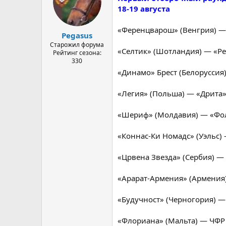
18-19 августа
«Ференцварош» (Венгрия) —
Pegasus
Старожил форума
«Селтик» (Шотландия) — «Ре
Рейтинг сезона:
330
«Динамо» Брест (Белоруссия)
«Легия» (Польша) — «Дрита»
«Шериф» (Молдавия) — «Фол
«Коннас-Ки Номадс» (Уэльс) 
«Црвена Звезда» (Сербия) — 
«Арарат-Армения» (Армения
«Будучност» (Черногория) —
«Флориана» (Мальта) — ЧФР