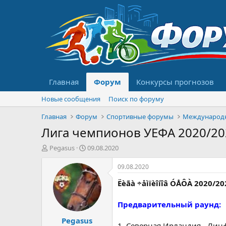
Главная
Форум
Конкурсы прогнозов
Новые сообщения
Поиск по форуму
Главная
Форум
Спортивные форумы
Международ
Лига чемпионов УЕФА 2020/202
А
Д
Pegasus
09.08.2020
в
а
т
т
09.08.2020
о
а
Ëèãà ÷åìïèîíîâ ÓÅÔÀ 2020/202
р
н
т
а
е
ч
Предварительный раунд:
м
а
Pegasus
ы
л
1. Северная Ирландия - Лин