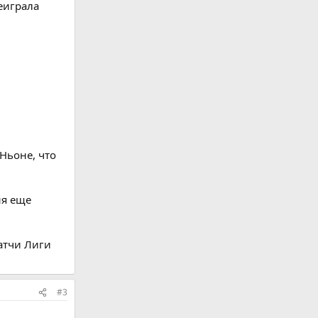
еиграла
Ньоне, что
ня еще
атчи Лиги
#3