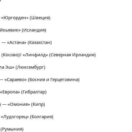
 «Юргорден» (Швеция)
йкьявик» (Исландия)
 — «Астана» (Казахстан)
 (Косово)/ «Линфилд» (Северная Ирландия)
а Эш» (Люксембург)
— «Сараево» (Босния и Герцеговина)
«Европа» (Гибралтар)
) — «Омония» (Кипр)
 «Лудогорец» (Болгария)
 (Румыния)