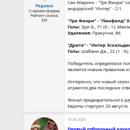
Сан-Марино - "Тре Фиори" со
Pegasus
андоррский "Интер" - 2:1.
Старожил форума
Рейтинг сезона:
330
"Тре Фиори" - "Линфилд" 0:2
Голы:
Эри Б., 71 (0 : 1); Манзи
Удаления:
Пракуччи, 86
"Дрита" - "Интер Эскальдес"
Голы:
Шабани Дж., 22 (1 : 0); 
Победитель определялся тол
является новым правилом из
Интересно, что новый сезон
играются два последних отв
Финал предварительного рау
Европы стартуют 20 августа.
09.08.2020
Первый отборочный раун