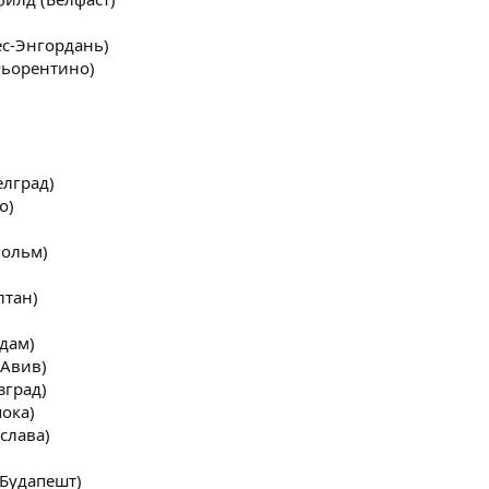
ес-Энгордань)
Фьорентино)
елград)
о)
гольм)
лтан)
гдам)
-Авив)
зград)
пока)
слава)
(Будапешт)