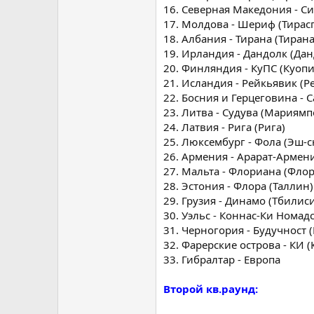
16. Северная Македония - Си
17. Молдова - Шериф (Тирас
18. Албания - Тирана (Тирана
19. Ирландия - Дандолк (Дан
20. Финляндия - КуПС (Куопи
21. Исландия - Рейкьявик (Р
22. Босния и Герцеговина - 
23. Литва - Судува (Мариямп
24. Латвия - Рига (Рига)
25. Люксембург - Фола (Эш-с
26. Армения - Арарат-Армени
27. Мальта - Флориана (Фло
28. Эстония - Флора (Таллин)
29. Грузия - Динамо (Тбилис
30. Уэльс - Коннас-Ки Номадс
31. Черногория - Будучност 
32. Фарерские острова - КИ (
33. Гибралтар - Европа
Второй кв.раунд: