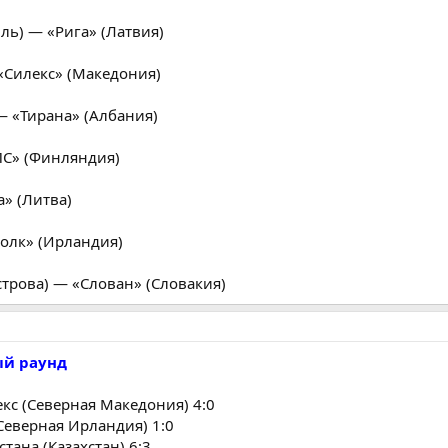
ль) — «Рига» (Латвия)
«Силекс» (Македония)
— «Тирана» (Албания)
ПС» (Финляндия)
а» (Литва)
олк» (Ирландия)
строва) — «Слован» (Словакия)
й раунд
екс (Северная Македония) 4:0
Северная Ирландия) 1:0
стана (Казахстан) 6:3