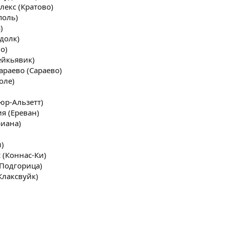
лекс (Кратово)
поль)
)
долк)
о)
ейкьявик)
Сараево (Сараево)
оле)
юр-Альзетт)
я (Ереван)
риана)
и)
 (Коннас-Ки)
(Подгорица)
Клаксвуйк)