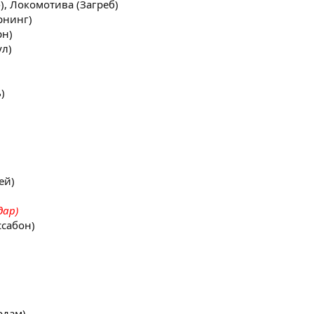
б), Локомотива (Загреб)
рнинг)
рн)
ул)
)
ей)
дар)
ссабон)
рдам)