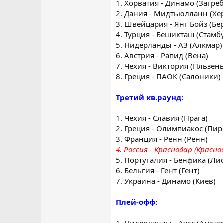
1. Хорватия - Динамо (Загре
2. Дания - Мидтьюлланн (Хе
3. Швейцария - Янг Бойз (Бе
4. Турция - Бешикташ (Стамб
5. Нидерланды - АЗ (Алкмар)
6. Австрия - Рапид (Вена)
7. Чехия - Виктория (Пльзень
8. Греция - ПАОК (Салоники)
Третий кв.раунд:
1. Чехия - Славия (Прага)
2. Греция - Олимпиакос (Пир
3. Франция - Ренн (Ренн)
4. Россия - Краснодар (Красно
5. Португалия - Бенфика (Ли
6. Бельгия - Гент (Гент)
7. Украина - Динамо (Киев)
Плей-офф:
1. Нидерланды - Аякс (Амсте