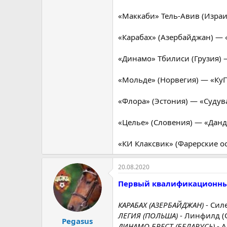
«Маккаби» Тель-Авив (Израи
«Карабах» (Азербайджан) — 
«Динамо» Тбилиси (Грузия) 
«Мольде» (Норвегия) — «Ку
«Флора» (Эстония) — «Судув
«Целье» (Словения) — «Данд
«КИ Клаксвик» (Фарерские о
20.08.2020
Первый квалификационны
КАРАБАХ (АЗЕРБАЙДЖАН)
- Сил
ЛЕГИЯ (ПОЛЬША)
- Линфилд (
Pegasus
ДИНАМО БРЕСТ (БЕЛАРУСЬ)
- А