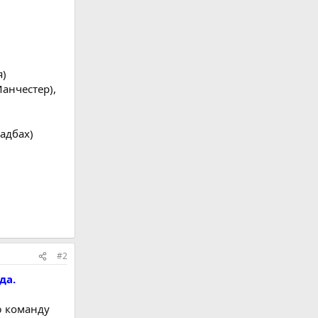
я)
анчестер),
ладбах)
#2
да.
ю команду