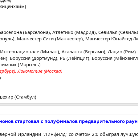
с-Зиценхайм)
 Барселона (Барселона), Атлетико (Мадрид), Севилья (Севиль
ерпуль), Манчестер Сити (Манчестер), Манчестер Юнайтед (М
, Интернационале (Милан), Аталанта (Бергамо), Лацио (Рим)
ен), Боруссия (Дортмунд), РБ (Лейпциг), Боруссия (Мёнхенг
Олимпик (Марсель)
ербург), Локомотив (Москва)
)
)
шехир (Стамбул)
пионов стартовал с полуфиналов предварительного раун
еверной Ирландии "Линфилд" со счетом 2:0 обыграл лучшу