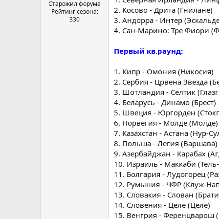
а
Старожил форума
2. Косово - Дрита (Гнилане)
Рейтинг сезона:
330
3. Андорра - Интер (Эскальд
4. Сан-Марино: Тре Фиори (
Первый кв.раунд:
1. Кипр - Омония (Никосия)
2. Сербия - Црвена Звезда (Б
3. Шотландия - Селтик (Глазг
4. Беларусь - Динамо (Брест)
5. Швеция - Юргорден (Сток
6. Норвегия - Молде (Молде)
7. Казахстан - Астана (Нур-Су
8. Польша - Легия (Варшава)
9. Азербайджан - Карабах (А
10. Израиль - Маккаби (Тель
11. Болгария - Лудогорец (Ра
12. Румыния - ЧФР (Клуж-На
13. Словакия - Слован (Брати
14. Словения - Целе (Целе)
15. Венгрия - Ференцварош 