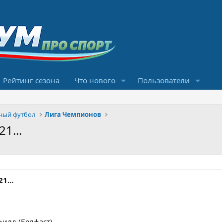
Рейтинг сезона
Что нового
Пользователи
ный футбол
Лига Чемпионов
1...
1...
филд (Белфаст)