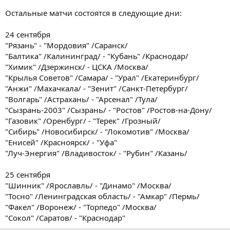
Остальные матчи состоятся в следующие дни:
24 сентября
"Рязань" - "Мордовия" /Саранск/
"Балтика" /Калининград/ - "Кубань" /Краснодар/
"Химик" /Дзержинск/ - ЦСКА /Москва/
"Крылья Советов" /Самара/ - "Урал" /Екатеринбург/
"Анжи" /Махачкала/ - "Зенит" /Санкт-Петербург/
"Волгарь" /Астрахань/ - "Арсенал" /Тула/
"Сызрань-2003" /Сызрань/ - "Ростов" /Ростов-на-Дону/
"Газовик" /Оренбург/ - "Терек" /Грозный/
"Сибирь" /Новосибирск/ - "Локомотив" /Москва/
"Енисей" /Красноярск/ - "Уфа"
"Луч-Энергия" /Владивосток/ - "Рубин" /Казань/
25 сентября
"Шинник" /Ярославль/ - "Динамо" /Москва/
"Тосно" /Ленинградская область/ - "Амкар" /Пермь/
"Факел" /Воронеж/ - "Торпедо" /Москва/
"Сокол" /Саратов/ - "Краснодар"