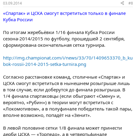
03.09.2014
#8
«Спартак» и ЦСКА смогут встретиться только в финале
Кубка России
По итогам жеребьёвки 1/16 финала Кубка России
сезона-2014/2015 по футболу, прошедшей 2 сентября,
сформирована окончательная сетка турнира.
http://img.championat.com/i/news/33/70/1409653370_b_ku
bok-rossii-2014-2015-setka-turnira.png
Согласно расстановке команд, столичные «Спартак» и
ЦСКА смогут встретиться в нынешнем розыгрыше лишь
в том случае, если доберутся до финала розыгрыша. В
1/4 финала спартаковцы (если обыграют «Смену» и,
вероятно, «Рубин») в теории могут встретиться с
«Локомотивом», а в полуфинале победитель такой пары,
вполне возможно, попадёт на «Зенит».
В левой половине сетки 1/8 финала может принести
дерби ЦСКА — «Торпедо», а в четвертьфинале