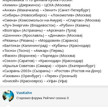
«Химик» (Дзержинск) – ЦСКА (Москва)
«Анжи» (Махачкала) – «Зенит» (Санкт-Петербург)
«Сибирь» (Новосибирск) – «Локомотив» (Москва)
«Смена» (Комсомольск-на-Амуре) – «Спартак» (Москва)
«Луч-Энергия» (Владивосток) – «Рубин» (Казань)
«Волгарь» (Астрахань) – «Арсенал» (Тула)
«Шинник» (Ярославль) – «Динамо» (Москва)
«Рязань» (Рязань) – «Мордовия» (Саранск)
«Балтика» (Калининград) – «Кубань» (Краснодар)
«Тосно» (Тосно) – «Амкар» (Пермь)
«Факел» (Воронеж) – «Торпедо» (Москва)
«Сокол» (Саратов) – «Краснодар» (Краснодар)
«Крылья Советов» (Самара) – «Урал» (Екатеринбург)
«Сызрань-2003» (Сызрань) – «Ростов» (Ростов-на-Дону)
«Газовик» (Оренбург) – «Терек» (Грозный)
«Енисей» (Красноярск) – «Уфа» (Уфа)
VasKahn
Старожил форума
Рейтинг сезона: 0