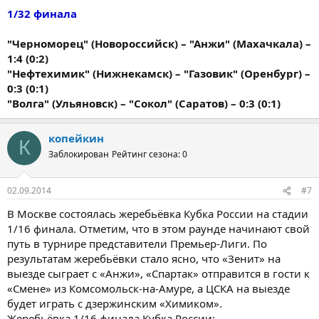
1/32 финала
"Черноморец" (Новороссийск) – "Анжи" (Махачкала) –
1:4 (0:2)
"Нефтехимик" (Нижнекамск) – "Газовик" (Оренбург) –
0:3 (0:1)
"Волга" (Ульяновск) – "Сокол" (Саратов) – 0:3 (0:1)
копейкин
К
Заблокирован
Рейтинг сезона: 0
02.09.2014
#7
В Москве состоялась жеребьёвка Кубка России на стадии
1/16 финала. Отметим, что в этом раунде начинают свой
путь в турнире представители Премьер-Лиги. По
результатам жеребьёвки стало ясно, что «Зенит» на
выезде сыграет с «Анжи», «Спартак» отправится в гости к
«Смене» из Комсомольск-на-Амуре, а ЦСКА на выезде
будет играть с дзержинским «Химиком».
Жеребьёвка 1/16 финала Кубка России: