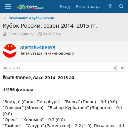
Вход
Регистрация
Чемпионат и Кубок России
Кубок России, сезон 2014 -2015 гг.
А
Д
SpartakБарнаул
09.07.2014
в
а
т
т
SpartakБарнаул
о
а
Пятая Звезда
Рейтинг сезона: 0
р
н
т
а
е
ч
09.07.2014
#1
м
а
ы
л
Êóáîê Ðîññèè, ñåçîí 2014 -2015 ãã.
а
1/256 финала
"Звезда" (Санкт-Петербург) – "Волга" (Тверь) – 0:1 (0:0)
"Солярис" (Москва) – "Выбор-Курбатово" (Воронеж) – 0:1
(0:0)
"Орел" – "Коломна" – 0:2 (0:0)
"Тамбов" – "Сатурн" (Раменское) – 2:2 (1:0). Пенальти – 4:1