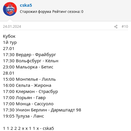
cska5
Старожил форума
Рейтинг сезона: 0
24.01.2024
#10
Кубок
1й тур
27.01
17:30 Вердер - Фрайбург
17:30 Вольфсбург - Кёльн
23:00 Мальорка - Бетис
28.01
15:00 Монпелье - Лилль
16:00 Сельта - Жирона
17:00 Клермон - Страсбур
17:00 Лорьян - Гавр
17:00 Монца - Сассуоло
17:30 Унион Берлин - Дармштадт 98
19:05 Тулуза - Ланс
1 1 2 2 2 x x 1 1 x - cska5