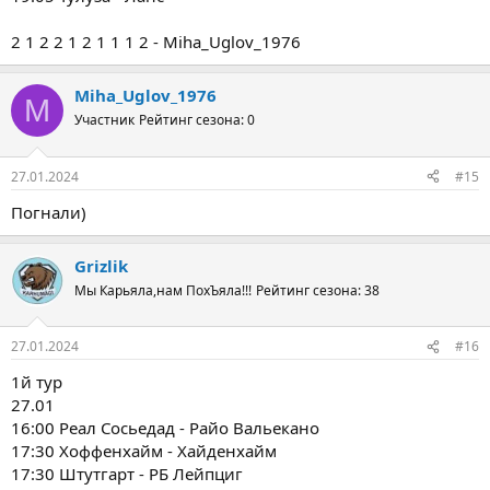
2 1 2 2 1 2 1 1 1 2 - Miha_Uglov_1976
Miha_Uglov_1976
M
Участник
Рейтинг сезона: 0
27.01.2024
#15
Погнали)
Grizlik
Мы Карьяла,нам ПохЪяла!!!
Рейтинг сезона: 38
27.01.2024
#16
1й тур
27.01
16:00 Реал Сосьедад - Райо Вальекано
17:30 Хоффенхайм - Хайденхайм
17:30 Штутгарт - РБ Лейпциг