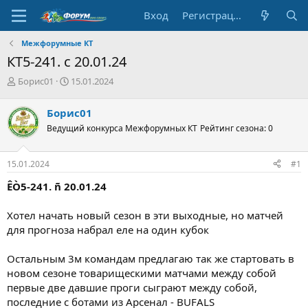
Вход
Регистрация
Межфорумные КТ
КТ5-241. с 20.01.24
А
Д
Борис01
15.01.2024
в
а
т
т
Борис01
о
а
Ведущий конкурса Межфорумных КТ
Рейтинг сезона: 0
р
н
т
а
е
ч
15.01.2024
#1
м
а
ы
л
ÊÒ5-241. ñ 20.01.24
а
Хотел начать новый сезон в эти выходные, но матчей
для прогноза набрал еле на один кубок
Остальным 3м командам предлагаю так же стартовать в
новом сезоне товарищескими матчами между собой
первые две давшие проги сыграют между собой,
последние с ботами из Арсенал - BUFALS