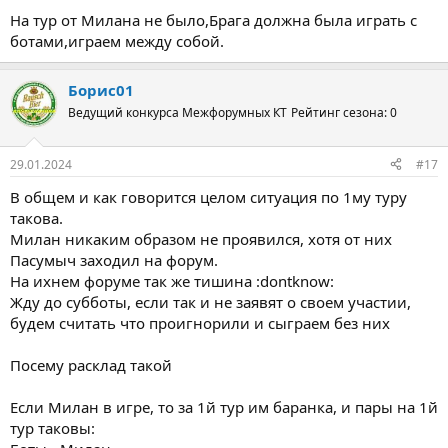
На тур от Милана не было,Брага должна была играть с
ботами,играем между собой.
Борис01
Ведущий конкурса Межфорумных КТ
Рейтинг сезона: 0
29.01.2024
#17
В общем и как говорится целом ситуация по 1му туру
такова.
Милан никаким образом не проявился, хотя от них
Пасумыч заходил на форум.
На ихнем форуме так же тишина :dontknow:
Жду до субботы, если так и не заявят о своем участии,
будем считать что проигнорили и сыграем без них
Посему расклад такой
Если Милан в игре, то за 1й тур им баранка, и пары на 1й
тур таковы: