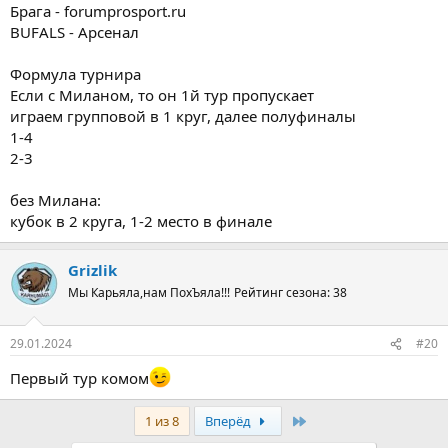
Брага - forumprosport.ru
BUFALS - Арсенал
Формула турнира
Если с Миланом, то он 1й тур пропускает
играем групповой в 1 круг, далее полуфиналы
1-4
2-3
без Милана:
кубок в 2 круга, 1-2 место в финале
Grizlik
Мы Карьяла,нам ПохЪяла!!!
Рейтинг сезона: 38
29.01.2024
#20
Первый тур комом
Последняя
1 из 8
Вперёд