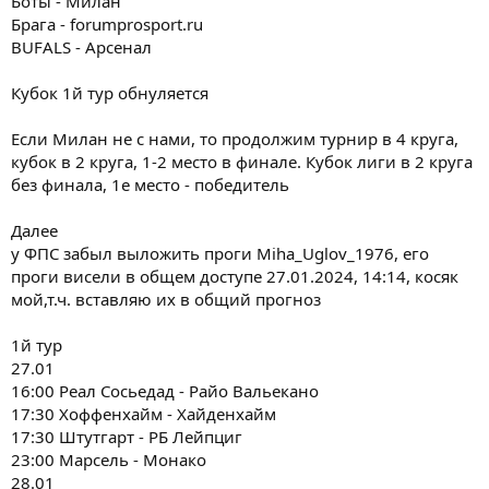
Боты - Милан
Брага - forumprosport.ru
BUFALS - Арсенал
Кубок 1й тур обнуляется
Если Милан не с нами, то продолжим турнир в 4 круга,
кубок в 2 круга, 1-2 место в финале. Кубок лиги в 2 круга
без финала, 1е место - победитель
Далее
у ФПС забыл выложить проги Miha_Uglov_1976, его
проги висели в общем доступе 27.01.2024, 14:14, косяк
мой,т.ч. вставляю их в общий прогноз
1й тур
27.01
16:00 Реал Сосьедад - Райо Вальекано
17:30 Хоффенхайм - Хайденхайм
17:30 Штутгарт - РБ Лейпциг
23:00 Марсель - Монако
28.01