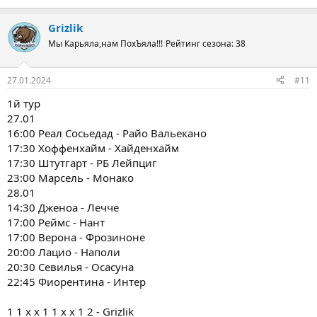
Grizlik
Мы Карьяла,нам ПохЪяла!!!
Рейтинг сезона: 38
27.01.2024
#11
1й тур
27.01
16:00 Реал Сосьедад - Райо Вальекано
17:30 Хоффенхайм - Хайденхайм
17:30 Штутгарт - РБ Лейпциг
23:00 Марсель - Монако
28.01
14:30 Дженоа - Лечче
17:00 Реймс - Нант
17:00 Верона - Фрозиноне
20:00 Лацио - Наполи
20:30 Севилья - Осасуна
22:45 Фиорентина - Интер
1 1 х х 1 1 x х 1 2 - Grizlik