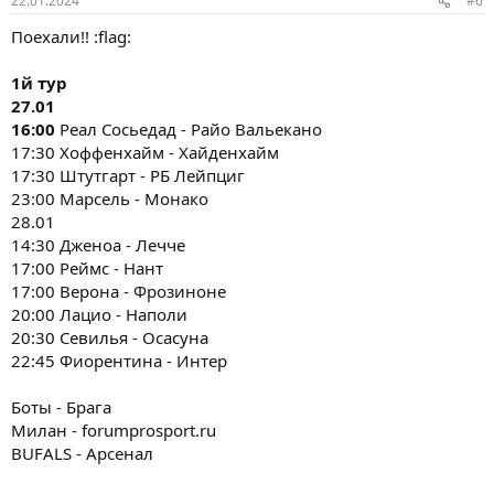
22.01.2024
#6
Поехали!! :flag:
1й тур
27.01
16:00
Реал Сосьедад - Райо Вальекано
17:30 Хоффенхайм - Хайденхайм
17:30 Штутгарт - РБ Лейпциг
23:00 Марсель - Монако
28.01
14:30 Дженоа - Лечче
17:00 Реймс - Нант
17:00 Верона - Фрозиноне
20:00 Лацио - Наполи
20:30 Севилья - Осасуна
22:45 Фиорентина - Интер
Боты - Брага
Милан - forumprosport.ru
BUFALS - Арсенал