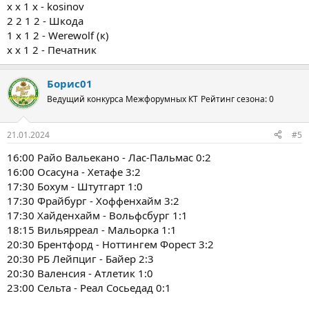
х х 1 х - kosinov
2 2 1 2 - Шкода
1 x 1 2 - Werewolf (к)
x x 1 2 - Печатник
Борис01
Ведущий конкурса Межфорумных КТ
Рейтинг сезона: 0
21.01.2024
#5
16:00 Райо Вальекано - Лас-Пальмас 0:2
16:00 Осасуна - Хетафе 3:2
17:30 Бохум - Штутгарт 1:0
17:30 Фрайбург - Хоффенхайм 3:2
17:30 Хайденхайм - Вольфсбург 1:1
18:15 Вильярреал - Мальорка 1:1
20:30 Брентфорд - Ноттингем Форест 3:2
20:30 РБ Лейпциг - Байер 2:3
20:30 Валенсия - Атлетик 1:0
23:00 Сельта - Реал Сосьедад 0:1