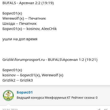
BUFALS - Арсенал 2:2 (19:19)
Борис01(к)
Werewolf (к) -- Печатник
Шкода -- Печатник
Борис01(к) -- kosinov, AlexCHik
ушли на доп время
Grizlik\forumprosport.ru - BUFALS\Арсенал 1:2 (19:21)
Борис01(к)
kosinov -- Борис01(к), Werewolf (к)
Grizlik2 -- Grizlik3
Борис01
Ведущий конкурса Межфорумных КТ
Рейтинг сезона: 0