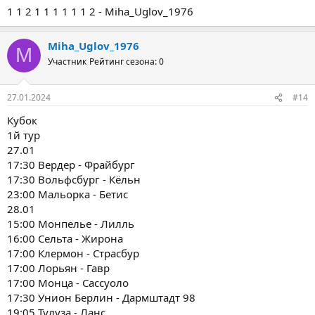
1 1 2 1 1 1 1 1 1 2 - Miha_Uglov_1976
Miha_Uglov_1976
M
Участник
Рейтинг сезона: 0
27.01.2024
#14
Кубок
1й тур
27.01
17:30 Вердер - Фрайбург
17:30 Вольфсбург - Кёльн
23:00 Мальорка - Бетис
28.01
15:00 Монпелье - Лилль
16:00 Сельта - Жирона
17:00 Клермон - Страсбур
17:00 Лорьян - Гавр
17:00 Монца - Сассуоло
17:30 Унион Берлин - Дармштадт 98
19:05 Тулуза - Ланс