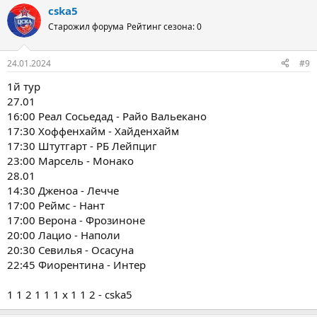
cska5
Старожил форума
Рейтинг сезона: 0
24.01.2024
#9
1й тур
27.01
16:00 Реал Сосьедад - Райо Вальекано
17:30 Хоффенхайм - Хайденхайм
17:30 Штутгарт - РБ Лейпциг
23:00 Марсель - Монако
28.01
14:30 Дженоа - Лечче
17:00 Реймс - Нант
17:00 Верона - Фрозиноне
20:00 Лацио - Наполи
20:30 Севилья - Осасуна
22:45 Фиорентина - Интер
1 1 2 1 1 1 x 1 1 2 - cska5