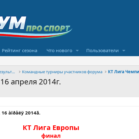
Рейтинг сезона
Что нового
Пользователи
Конкурсы прогнозов и обсуждение результатов
Командные турниры участников форума
КТ Лига Чемпи
 16 апреля 2014г.
. 16 àïðåëÿ 2014ã.
КТ Лига Европы
финал