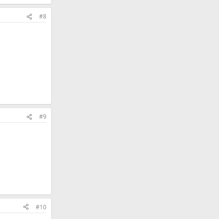
#8
#9
#10