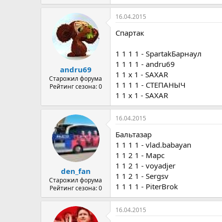
16.04.2015
Спартак
1 1 1 1 - SpartakБарнаул
1 1 1 1 - andru69
andru69
1 1 x 1 - SAXAR
Старожил форума
1 1 1 1 - СТЕПАНЫЧ
Рейтинг сезона: 0
1 1 x 1 - SAXAR
16.04.2015
Бальтазар
1 1 1 1 - vlad.babayan
1 1 2 1 - Марс
1 1 2 1 - voyadjer
den_fan
1 1 2 1 - Sergsv
Старожил форума
1 1 1 1 - PiterBrok
Рейтинг сезона: 0
16.04.2015