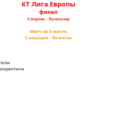
КТ Лига Европы
финал
Спартак - Бальтазар
Матч за 3 место
Сампдория - Валенсия
аполи
 Фиорентина