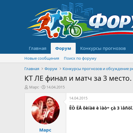
Главная
Форум
Конкурсы прогнозов
Новые сообщения
Поиск по форуму
Главная
Форум
КТ ЛЕ финал и матч за 3 место.
А
Д
Марс
14.04.2015
в
а
т
т
14.04.2015
о
а
ÊÒ ËÅ ôèíàë è ìàò÷ çà 3 ìåñòî
р
н
т
а
е
ч
м
а
Марс
ы
л