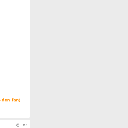
 den_fan)
#2