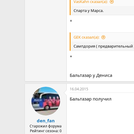
VasKahn сказал(а):
Спарта у Марса.
+
GEK сказал(а):
Сампдория ( предварительный ) 
+
Бальтазар у Дениса
16.04.2015
Бальтазар получил
den_fan
Старожил форума
Рейтинг сезона: 0