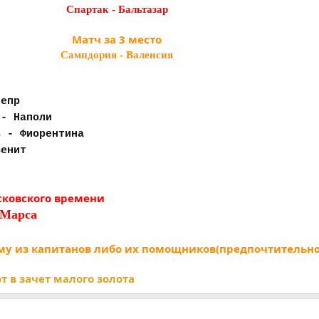
Спартак - Бальтазар
Матч за 3 место
Сампдория - Валенсия
непр
 - Наполи
в - Фиорентина
Зенит
ковского времени
Марс
а
му из капитанов либо их помощников(предпочтительно
 в зачет малого золота